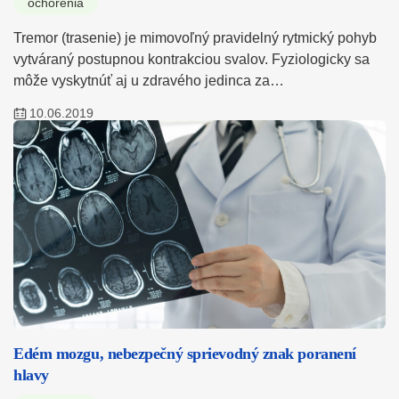
ochorenia
Tremor (trasenie) je mimovoľný pravidelný rytmický pohyb
vytváraný postupnou kontrakciou svalov. Fyziologicky sa
môže vyskytnúť aj u zdravého jedinca za…
10.06.2019
Edém mozgu, nebezpečný sprievodný znak poranení
hlavy