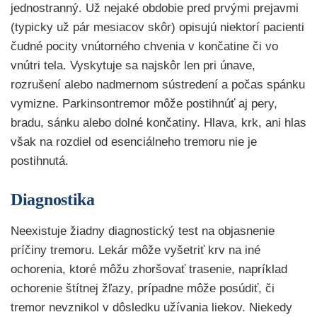
jednostranný. Už nejaké obdobie pred prvými prejavmi
(typicky už pár mesiacov skôr) opisujú niektorí pacienti
čudné pocity vnútorného chvenia v končatine či vo
vnútri tela. Vyskytuje sa najskôr len pri únave,
rozrušení alebo nadmernom sústredení a počas spánku
vymizne. Parkinsontremor môže postihnúť aj pery,
bradu, sánku alebo dolné končatiny. Hlava, krk, ani hlas
však na rozdiel od esenciálneho tremoru nie je
postihnutá.
Diagnostika
Neexistuje žiadny diagnostický test na objasnenie
príčiny tremoru. Lekár môže vyšetriť krv na iné
ochorenia, ktoré môžu zhoršovať trasenie, napríklad
ochorenie štítnej žľazy, prípadne môže posúdiť, či
tremor nevznikol v dôsledku užívania liekov. Niekedy