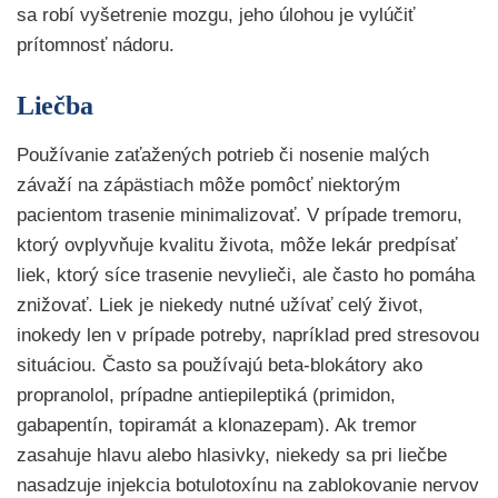
sa robí vyšetrenie mozgu, jeho úlohou je vylúčiť
prítomnosť nádoru.
Liečba
Používanie zaťažených potrieb či nosenie malých
závaží na zápästiach môže pomôcť niektorým
pacientom trasenie minimalizovať. V prípade tremoru,
ktorý ovplyvňuje kvalitu života, môže lekár predpísať
liek, ktorý síce trasenie nevylieči, ale často ho pomáha
znižovať. Liek je niekedy nutné užívať celý život,
inokedy len v prípade potreby, napríklad pred stresovou
situáciou. Často sa používajú beta-blokátory ako
propranolol, prípadne antiepileptiká (primidon,
gabapentín, topiramát a klonazepam). Ak tremor
zasahuje hlavu alebo hlasivky, niekedy sa pri liečbe
nasadzuje injekcia botulotoxínu na zablokovanie nervov