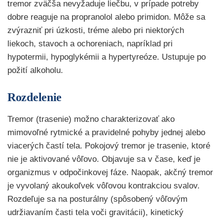
tremor zväčša nevyžaduje liečbu, v prípade potreby
dobre reaguje na propranolol alebo primidon. Môže sa
zvýrazniť pri úzkosti, tréme alebo pri niektorých
liekoch, stavoch a ochoreniach, napríklad pri
hypotermii, hypoglykémii a hypertyreóze. Ustupuje po
požití alkoholu.
Rozdelenie
Tremor (trasenie) možno charakterizovať ako
mimovoľné rytmické a pravidelné pohyby jednej alebo
viacerých častí tela. Pokojový tremor je trasenie, ktoré
nie je aktivované vôľovo. Objavuje sa v čase, keď je
organizmus v odpočinkovej fáze. Naopak, akčný tremor
je vyvolaný akoukoľvek vôľovou kontrakciou svalov.
Rozdeľuje sa na posturálny (spôsobený vôľovým
udržiavaním časti tela voči gravitácii), kinetický