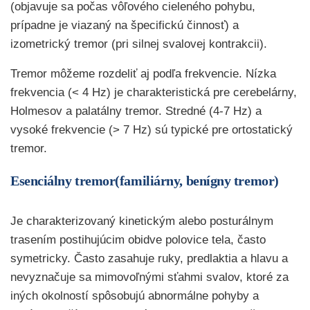
(objavuje sa počas vôľového cieleného pohybu,
prípadne je viazaný na špecifickú činnosť) a
izometrický tremor (pri silnej svalovej kontrakcii).
Tremor môžeme rozdeliť aj podľa frekvencie. Nízka
frekvencia (< 4 Hz) je charakteristická pre cerebelárny,
Holmesov a palatálny tremor. Stredné (4-7 Hz) a
vysoké frekvencie (> 7 Hz) sú typické pre ortostatický
tremor.
Esenciálny tremor(familiárny, benígny tremor)
Je charakterizovaný kinetickým alebo posturálnym
trasením postihujúcim obidve polovice tela, často
symetricky. Často zasahuje ruky, predlaktia a hlavu a
nevyznačuje sa mimovoľnými sťahmi svalov, ktoré za
iných okolností spôsobujú abnormálne pohyby a