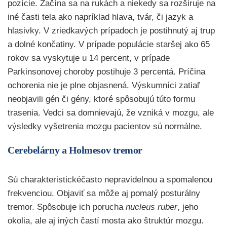
pozície. Začína sa na rukách a niekedy sa rozširuje na
iné časti tela ako napríklad hlava, tvár, či jazyk a
hlasivky. V zriedkavých prípadoch je postihnutý aj trup
a dolné končatiny. V prípade populácie staršej ako 65
rokov sa vyskytuje u 14 percent, v prípade
Parkinsonovej choroby postihuje 3 percentá. Príčina
ochorenia nie je plne objasnená. Výskumníci zatiaľ
neobjavili gén či gény, ktoré spôsobujú túto formu
trasenia. Vedci sa domnievajú, že vzniká v mozgu, ale
výsledky vyšetrenia mozgu pacientov sú normálne.
Cerebelárny a Holmesov tremor
Sú charakteristickéčasto nepravidelnou a spomalenou
frekvenciou. Objaviť sa môže aj pomalý posturálny
tremor. Spôsobuje ich porucha
nucleus ruber
, jeho
okolia, ale aj iných častí mosta ako štruktúr mozgu.