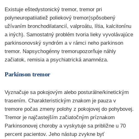
Existuje eštedystonický tremor, tremor pri
polyneuropatiiatiež poliekový tremor(spôsobený
užívaním bronchodilatancií, valproátu, lítia, kalcitonínu
a iných). Samostatný problém tvoria lieky vyvolávajúce
parkinsonovský syndróm a v rámci neho parkinson
tremor. Napsychogénny tremorupozorňuje náhly
začiatok, remisia a psychiatrická anamnéza.
Parkinson tremor
Vyznačuje sa pokojovým alebo posturálne/kinetickým
trasením. Charakteristickým znakom je pauza v
tremore počas zmeny polohy z pokojovej do pohybovej.
Tremor je najčastejším začiatočným príznakom
Parkinsonovej choroby a vyskytuje sa približne u 70
percent pacientov. Jeho nástup zvykne byť