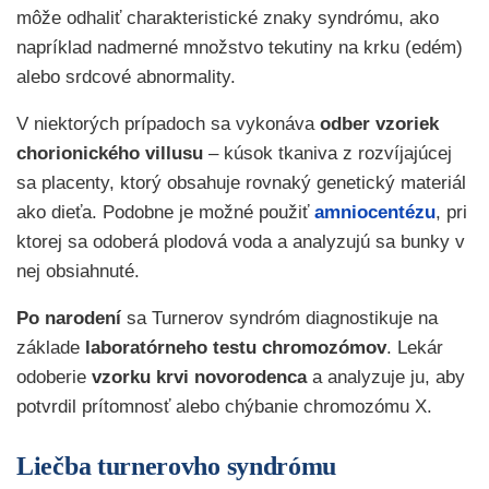
môže odhaliť charakteristické znaky syndrómu, ako
napríklad nadmerné množstvo tekutiny na krku (edém)
alebo srdcové abnormality.
V niektorých prípadoch sa vykonáva
odber vzoriek
chorionického villusu
– kúsok tkaniva z rozvíjajúcej
sa placenty, ktorý obsahuje rovnaký genetický materiál
ako dieťa. Podobne je možné použiť
amniocentézu
, pri
ktorej sa odoberá plodová voda a analyzujú sa bunky v
nej obsiahnuté.
Po narodení
sa Turnerov syndróm diagnostikuje na
základe
laboratórneho testu chromozómov
. Lekár
odoberie
vzorku krvi novorodenca
a analyzuje ju, aby
potvrdil prítomnosť alebo chýbanie chromozómu X.
Liečba turnerovho syndrómu