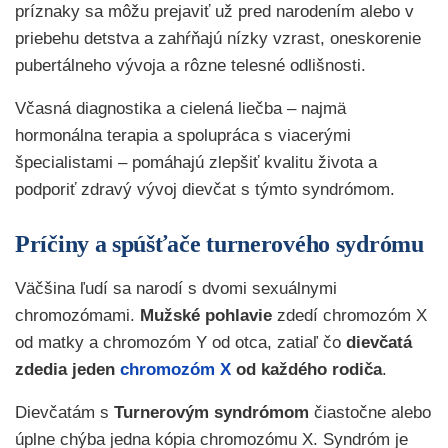
príznaky sa môžu prejaviť už pred narodením alebo v
priebehu detstva a zahŕňajú nízky vzrast, oneskorenie
pubertálneho vývoja a rôzne telesné odlišnosti.
Včasná diagnostika a cielená liečba – najmä
hormonálna terapia a spolupráca s viacerými
špecialistami – pomáhajú zlepšiť kvalitu života a
podporiť zdravý vývoj dievčat s týmto syndrómom.
Príčiny a spúšťače turnerového sydrómu
Väčšina ľudí sa narodí s dvomi sexuálnymi
chromozómami.
Mužské pohlavie
zdedí chromozóm X
od matky a chromozóm Y od otca, zatiaľ čo
dievčatá
zdedia jeden
chromozóm X
od každého rodiča
.
Dievčatám s
Turnerovým syndrómom
čiastočne alebo
úplne chýba jedna kópia chromozómu X. Syndróm je