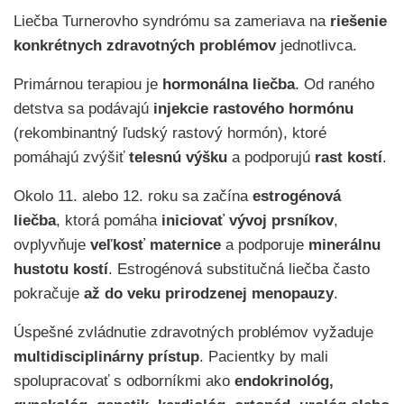
Liečba Turnerovho syndrómu sa zameriava na
riešenie
konkrétnych zdravotných problémov
jednotlivca.
Primárnou terapiou je
hormonálna liečba
. Od raného
detstva sa podávajú
injekcie rastového hormónu
(rekombinantný ľudský rastový hormón), ktoré
pomáhajú zvýšiť
telesnú výšku
a podporujú
rast kostí
.
Okolo 11. alebo 12. roku sa začína
estrogénová
liečba
, ktorá pomáha
iniciovať vývoj prsníkov
,
ovplyvňuje
veľkosť maternice
a podporuje
minerálnu
hustotu kostí
. Estrogénová substitučná liečba často
pokračuje
až do veku prirodzenej menopauzy
.
Úspešné zvládnutie zdravotných problémov vyžaduje
multidisciplinárny prístup
. Pacientky by mali
spolupracovať s odborníkmi ako
endokrinológ,