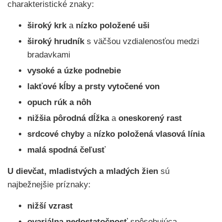
charakteristické znaky:
široký krk
a
nízko položené uši
široký hrudník
s väčšou vzdialenosťou medzi
bradavkami
vysoké a úzke podnebie
lakťové kĺby a prsty vytočené von
opuch rúk a nôh
nižšia pôrodná dĺžka
a
oneskorený rast
srdcové chyby
a
nízko položená vlasová línia
malá spodná čeľusť
U dievčat, mladistvých a mladých žien
sú
najbežnejšie príznaky:
nižší vzrast
ovariálna nedostatočnosť
spôsobujúca