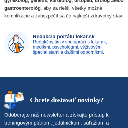
gynekológ, genetik, kardiológ, ortopéd, urológ alebo
gastroenterológ
, aby sa riešili všetky možné
komplikácie a zabezpečil sa čo najlepší zdravotný stav.
Redakcia portálu lekar.sk
Redakčný tím v spolupráci s lekármi,
medikmi, psychológmi, výživovými
špecialistami a ďalšími odborníkmi.
Chcete dostávať novinky?
Odoberajte náš newsletter a získajte prístup k
tréningovým plánom, jedálničkom, súťažiam a