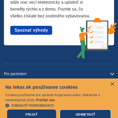
stále viac vecí elektronicky a uplatniť si
benefity rýchlo a z domu. Pozrite sa, čo
všetko získate bez osobného vybavovania.
Spoznať výhody
Pre pacientov
×
O spoločnosti
Na lekar.sk používame cookies
Kontaktujte nás
Cookies používame pre správne fungovanie webu, štatistické a
marketingové účely.
Prečítať viac
ZOBRAZIŤ PODROBNOSTI
Cookies
PRIJAŤ
ODMIETNUŤ
© 2026 lekar.sk Všetky práva vyhradené