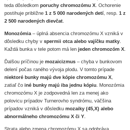
teda dôsledkom
poruchy chromozómu X
. Ochorenie
postihuje približne
1 z 5 000 narodených detí
, resp.
1 z
2 500 narodených dievčat
.
Monozómia
– úplná absencia chromozómu X vzniká v
dôsledku chyby v
spermii otca alebo vajíčku matky
.
Každá bunka v tele potom má len
jeden chromozóm X
.
Ďalšou príčinou je
mozaicizmus
– chyba v bunkovom
delení počas raného vývoja plodu. V tomto prípade
niektoré bunky majú dve kópie chromozómu X
,
zatiaľ čo
iné bunky majú iba jednu kópiu
. Monozómia
chromozómu X je zodpovedná len za menej ako
polovicu prípadov Turnerovho syndrómu, väčšina
prípadov vzniká v dôsledku
mozaiky (45,X) alebo
abnormálneho chromozómu X či Y
.
Strata alebo zmena chromozómu X sa odohráva