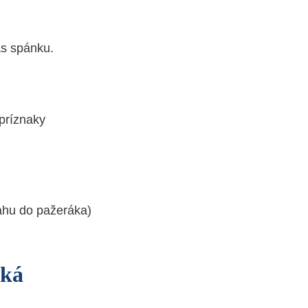
as spánku.
príznaky
ahu do pažeráka)
cká