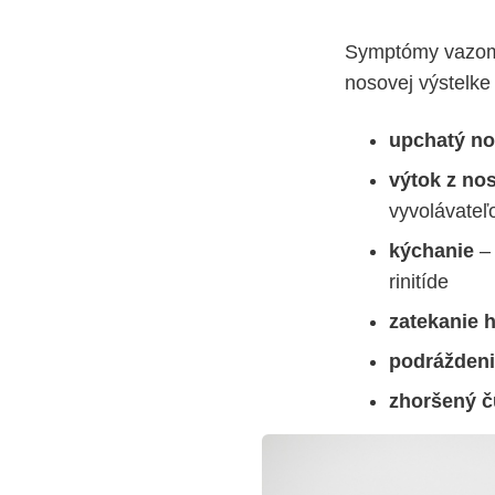
Symptómy vazomo
nosovej výstelk
upchatý n
výtok z nos
vyvolávate
kýchanie
– 
rinitíde
zatekanie h
podráždeni
zhoršený 