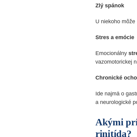
Zlý spánok
U niekoho môže n
Stres a emócie
Emocionálny
str
vazomotorickej n
Chronické ocho
Ide najmä o gast
a neurologické p
Akými prí
rinitída?