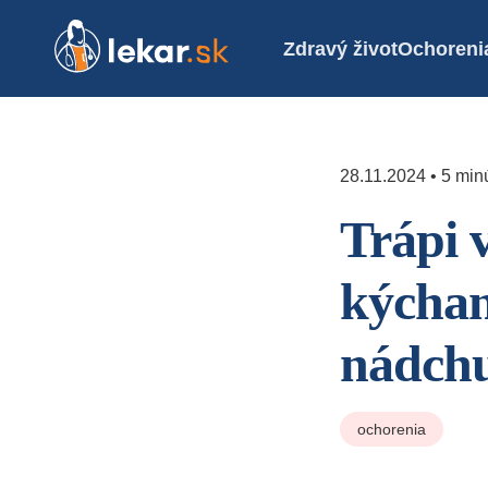
Zdravý život
Ochoreni
28.11.2024 • 5 minú
Trápi 
kýchan
nádch
ochorenia