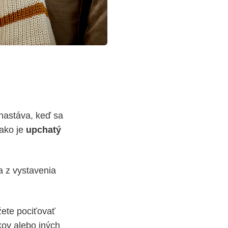
nastáva, keď sa
 ako je
upchatý
a z vystavenia
žete pociťovať
kov alebo iných