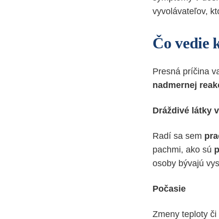
vyvolávateľov, kt
Čo vedie 
Presná príčina va
nadmernej reakci
Dráždivé látky 
Radí sa sem
pra
pachmi, ako sú
p
osoby bývajú vyst
Počasie
Zmeny teploty či 