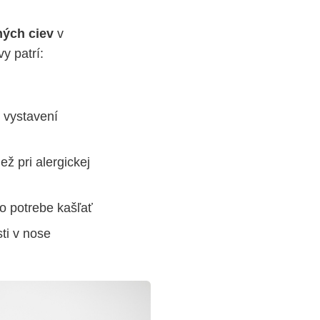
ných ciev
v
y patrí:
i vystavení
ž pri alergickej
o potrebe kašľať
ti v nose