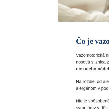
Čo je vaz
Vazomotorická ná
nosová sliznica 
nos alebo nádc
Na rozdiel od ale
alergénom v podo
Nie je spôsobená
symptómy v dôsle