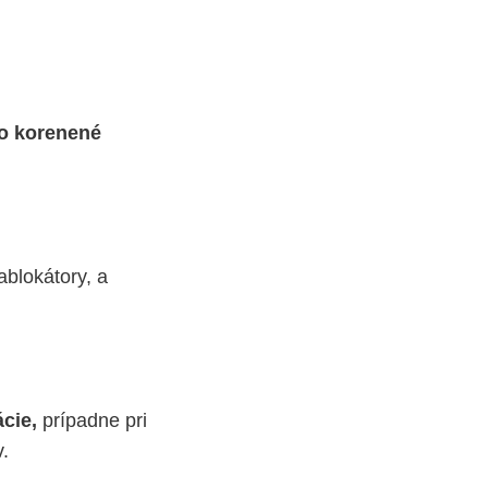
o korenené
blokátory, a
cie,
prípadne pri
v.