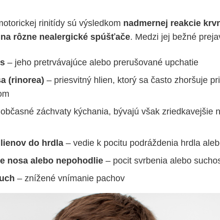
torickej rinitídy sú výsledkom
nadmernej reakcie krv
e
na rôzne nealergické spúšťače
. Medzi jej bežné prejav
os
– jeho pretrvávajúce alebo prerušované upchatie
a (rinorea)
– priesvitný hlien, ktorý sa často zhoršuje pr
ľom
občasné záchvaty kýchania, bývajú však zriedkavejšie ne
lienov do hrdla
– vedie k pocitu podráždenia hrdla aleb
e nosa alebo nepohodlie
– pocit svrbenia alebo suchos
čuch
– znížené vnímanie pachov