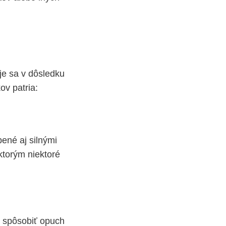
uje sa v dôsledku
v patria:
ené aj silnými
ktorým niektoré
spôsobiť opuch