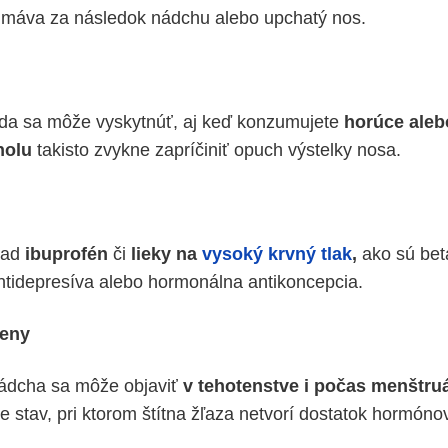
o máva za následok nádchu alebo upchatý nos.
tída sa môže vyskytnúť, aj keď konzumujete
horúce aleb
holu
takisto zvykne zapríčiniť opuch výstelky nosa.
lad
ibuprofén
či
lieky na
vysoký krvný tlak
,
ako sú beta
antidepresíva alebo hormonálna antikoncepcia.
eny
ádcha sa môže objaviť
v tehotenstve i počas menštruá
e stav, pri ktorom štítna žľaza netvorí dostatok hormóno