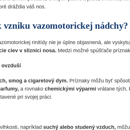
oré dráždia váš nos.
k vzniku vazomotorickej nádchy?
zomotorickej rinitídy nie je úplne objasnená, ale vyskyt
e ciev v sliznici nosa.
Medzi možné spúšťače príznako
v ovzduší
ch, smog a cigaretový dym.
Príznaky môžu byť spôsob
arfumy,
a rovnako
chemickými výparmi
vrátane tých, 
avené pri svojej práci.
vlhkosti, napríklad
suchý alebo studený vzduch,
môžu 