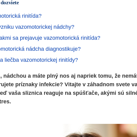
 dozviete
torická rinitída?
vzniku vazomotorickej nádchy?
akmi sa prejavuje vazomotorická rinitída?
motorická nádcha diagnostikuje?
 liečba vazomotorickej rinitídy?
, nádchou a máte plný nos aj napriek tomu, že nemát
rujete príznaky infekcie? Vitajte v záhadnom svete v
, keď vaša sliznica reaguje na spúšťače, akými sú sil
tres.