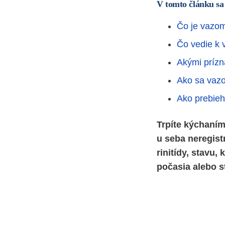
V tomto článku sa
Čo je vazomo
Čo vedie k 
Akými prízn
Ako sa vazo
Ako prebieha
Trpíte kýchaním
u seba neregist
rinitídy, stavu
počasia alebo s