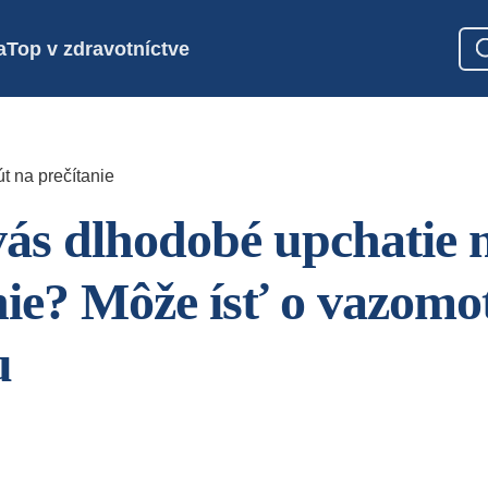
a
Top v zdravotníctve
t na prečítanie
vás dlhodobé upchatie 
ie? Môže ísť o vazomo
u