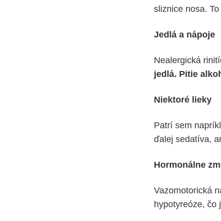
sliznice nosa. T
Jedlá a nápoje
Nealergická rini
jedlá.
Pitie alko
Niektoré lieky
Patrí sem naprík
ďalej sedatíva, 
Hormonálne zm
Vazomotorická n
hypotyreóze, čo j