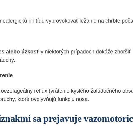
ealergickú rinitídu vyprovokovať ležanie na chrbte poč
es alebo úzkosť
v niektorých prípadoch dokáže zhoršiť 
ádchy.
renie
roezofageálny reflux (vrátenie kyslého žalúdočného obs
oruchy, ktoré ovplyvňujú funkciu nosa.
znakmi sa prejavuje vazomotori