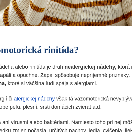
omotorická rinitída?
dcha alebo rinitída je druh
nealergickej nádchy,
ktorá 
zapáli a opuchne. Zápal spôsobuje nepríjemné príznaky,
ha,
ktoré si väčšina ľudí spája s alergiami.
rgií či
alergickej nádchy
však tá vazomotorická nevyplýv
be peľu, plesní, srsti domácich zvierat atď.
 ani vírusmi alebo baktériami. Namiesto toho pri nej mô
dku zmien počasia, určitých pachov, jedla, cvičenia, lie