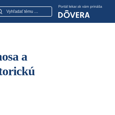
Portál lekar.sk vám prináša
nosa a
torickú