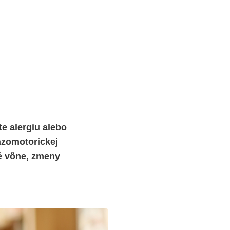
e alergiu alebo
azomotorickej
né vône, zmeny