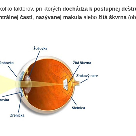
oľko faktorov, pri ktorých
dochádza k postupnej deštr
ntrálnej časti
,
nazývanej
makula
alebo
žltá škvrna
(ob