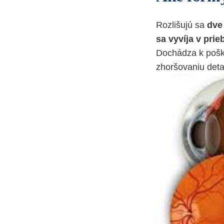
Rozlišujú sa
dve
sa vyvíja v pri
Dochádza k poško
zhoršovaniu detai