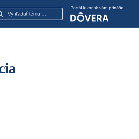
Portál lekar.sk vám prináša
cia