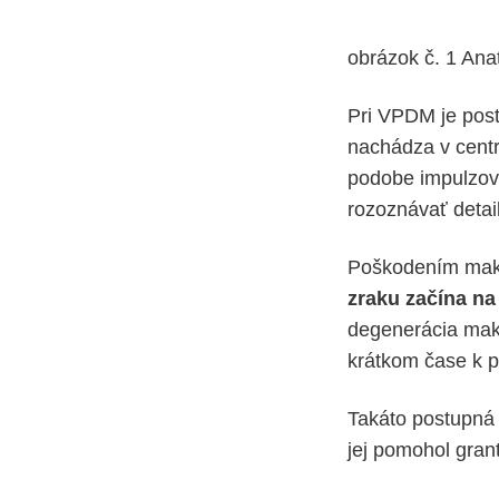
obrázok č. 1 Ana
Pri VPDM je pos
nachádza v centre
podobe impulzo
rozoznávať detail
Poškodením maku
zraku začína n
degenerácia mak
krátkom čase k p
Takáto postupná s
jej pomohol gran