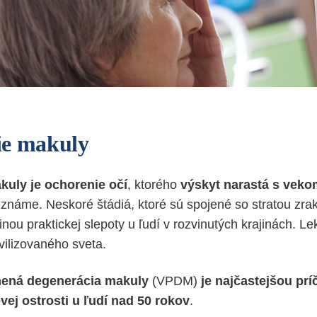
ie makuly
kuly
je
ochorenie
očí
, ktorého
výskyt
narastá
s veko
 známe. Neskoré štádiá, ktoré sú spojené so stratou zra
inou praktickej slepoty u ľudí v rozvinutých krajinách. Le
vilizovaného sveta.
ená degenerácia makuly
(VPDM)
je najčastejšou prí
vej ostrosti u ľudí nad 50 rokov
.