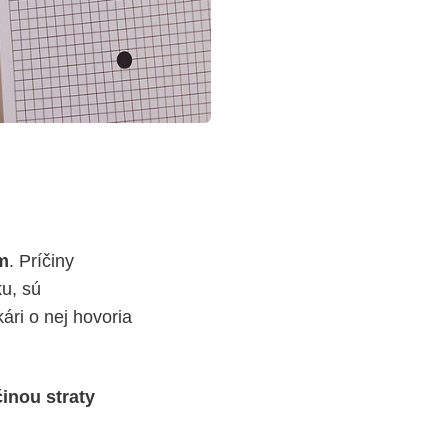
m
. Príčiny
ku, sú
kári o nej hovoria
činou straty