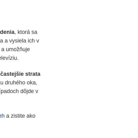
idenia
, ktorá sa
a a vysiela ich v
a umožňuje
levíziu.
častejšie strata
ku druhého oka,
ípadoch dôjde v
eh
a zistite ako