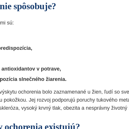
nie spôsobuje?
mi sú:
redispozícia,
 antioxidantov v potrave,
pozícia slnečného žiarenia.
výskytu ochorenia bolo zaznamenané u žien, ľudí so sve
u pokožkou. Jej rozvoj podporujú poruchy tukového met
skleróza, vysoký krvný tlak, obezita a nesprávny životný š
 ochorenia existujú?