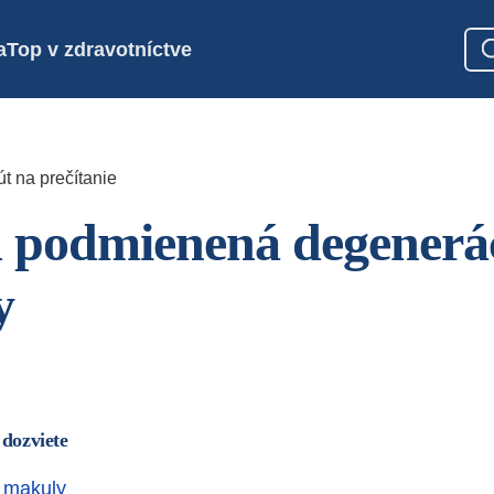
a
Top v zdravotníctve
t na prečítanie
podmienená degenerá
y
 dozviete
 makuly