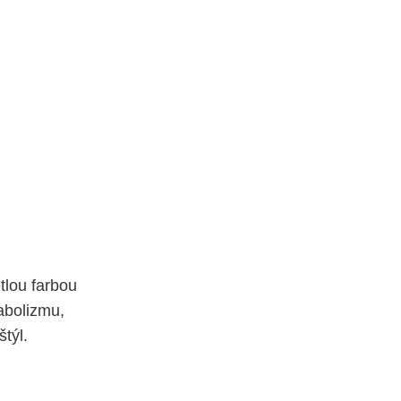
tlou farbou
abolizmu,
týl.