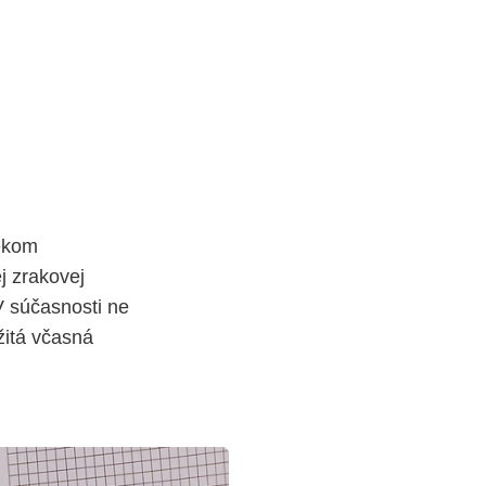
Vekom
j zrakovej
V súčasnosti ne
ežitá včasná