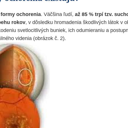
 formy ochorenia
. Väčšina ľudí,
až 85 % trpí tzv. suc
ebehu rokov
, v dôsledku hromadenia škodlivých látok v o
deniu svetlocitlivých buniek, ich odumieraniu a postu
lného videnia (obrázok č. 2).