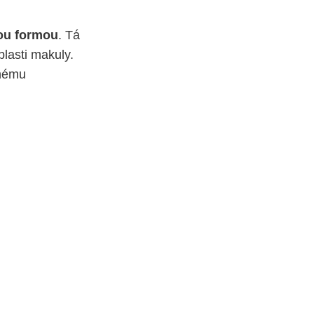
hou formou
. Tá
blasti makuly.
pnému