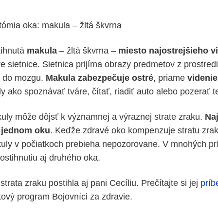
tómia oka: makula – žltá škvrna
tihnutá
makula
– žltá škvrna –
miesto najostrejšieho v
 sietnice. Sietnica prijíma obrazy predmetov z prostredi
v do mozgu.
Makula zabezpečuje ostré
, priame
videnie
y ako spoznávať tváre, čítať, riadiť auto alebo pozerať te
ly môže dôjsť k významnej a výraznej strate zraku.
Naj
a jednom oku
. Keďže zdravé oko kompenzuje stratu zra
uly v počiatkoch prebieha nepozorovane. V mnohých pr
ostihnutiu aj druhého oka.
trata zraku postihla aj pani Cecíliu. Prečítajte si jej
príb
tový program Bojovníci za zdravie.