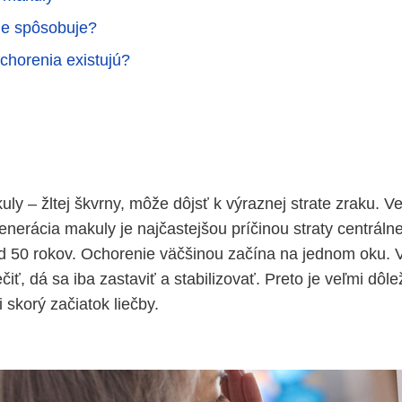
ie spôsobuje?
chorenia existujú?
y – žltej škvrny, môže dôjsť k výraznej strate zraku. 
erácia makuly je najčastejšou príčinou straty centrálne
nad 50 rokov. Ochorenie väčšinou začína na jednom oku. 
čiť, dá sa iba zastaviť a stabilizovať. Preto je veľmi dôl
i skorý začiatok liečby.