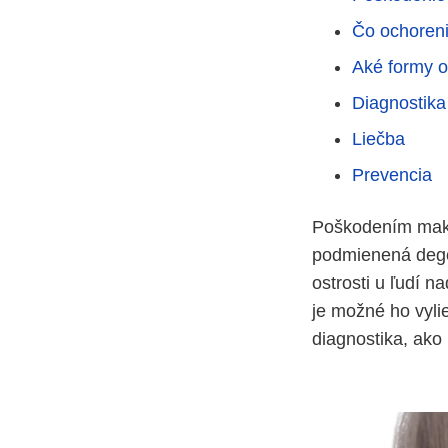
Čo ochoren
Aké formy o
Diagnostika
Liečba
Prevencia
Poškodením makul
podmienená degen
ostrosti u ľudí 
je možné ho vylie
diagnostika, ako 