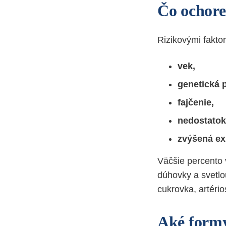
Čo ochore
Rizikovými faktor
vek,
genetická p
fajčenie,
nedostatok
zvýšená ex
Väčšie percento 
dúhovky a svetlo
cukrovka, artério
Aké formy