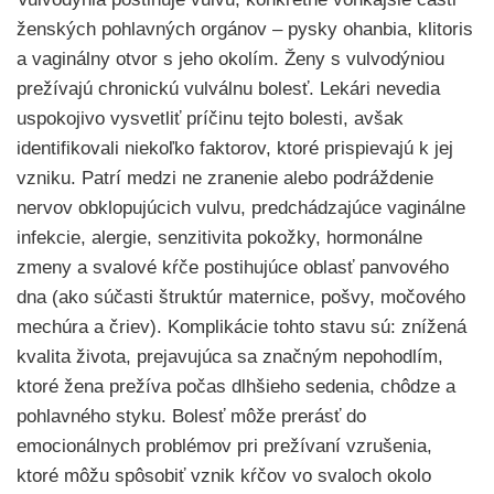
ženských pohlavných orgánov – pysky ohanbia, klitoris
a vaginálny otvor s jeho okolím. Ženy s vulvodýniou
prežívajú chronickú vulválnu bolesť. Lekári nevedia
uspokojivo vysvetliť príčinu tejto bolesti, avšak
identifikovali niekoľko faktorov, ktoré prispievajú k jej
vzniku. Patrí medzi ne zranenie alebo podráždenie
nervov obklopujúcich vulvu, predchádzajúce vaginálne
infekcie, alergie, senzitivita pokožky, hormonálne
zmeny a svalové kŕče postihujúce oblasť panvového
dna (ako súčasti štruktúr maternice, pošvy, močového
mechúra a čriev). Komplikácie tohto stavu sú: znížená
kvalita života, prejavujúca sa značným nepohodlím,
ktoré žena prežíva počas dlhšieho sedenia, chôdze a
pohlavného styku. Bolesť môže prerásť do
emocionálnych problémov pri prežívaní vzrušenia,
ktoré môžu spôsobiť vznik kŕčov vo svaloch okolo