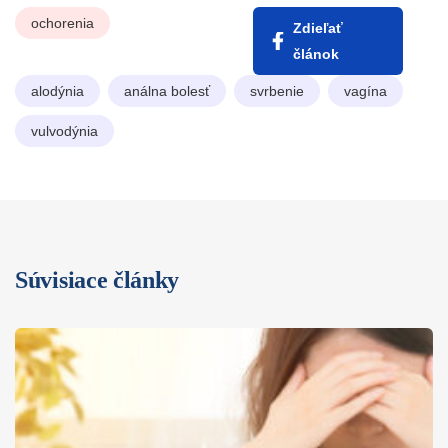
ochorenia
Zdieľať
článok
alodýnia
análna bolesť
svrbenie
vagína
vulvodýnia
Súvisiace články