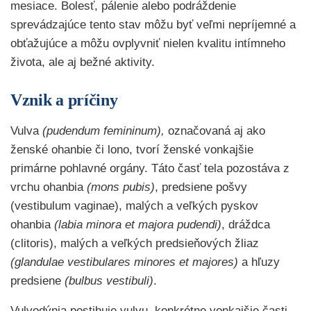
mesiace. Bolesť, pálenie alebo podráždenie
sprevádzajúce tento stav môžu byť veľmi nepríjemné a
obťažujúce a môžu ovplyvniť nielen kvalitu intímneho
života, ale aj bežné aktivity.
Vznik a príčiny
Vulva
(pudendum femininum),
označovaná aj ako
ženské ohanbie či lono, tvorí ženské vonkajšie
primárne pohlavné orgány. Táto časť tela pozostáva z
vrchu ohanbia
(mons pubis)
, predsiene pošvy
(vestibulum vaginae), malých a veľkých pyskov
ohanbia
(labia minora et majora pudendi)
, dráždca
(clitoris), malých a veľkých predsieňových žliaz
(glandulae vestibulares minores et majores)
a hľuzy
predsiene
(bulbus vestibuli)
.
Vulvodýnia postihuje vulvu, konkrétne vonkajšie časti