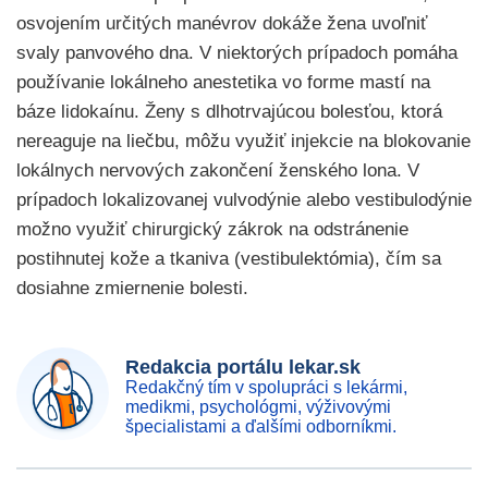
osvojením určitých manévrov dokáže žena uvoľniť
svaly panvového dna. V niektorých prípadoch pomáha
používanie lokálneho anestetika vo forme mastí na
báze lidokaínu. Ženy s dlhotrvajúcou bolesťou, ktorá
nereaguje na liečbu, môžu využiť injekcie na blokovanie
lokálnych nervových zakončení ženského lona. V
prípadoch lokalizovanej vulvodýnie alebo vestibulodýnie
možno využiť chirurgický zákrok na odstránenie
postihnutej kože a tkaniva (vestibulektómia), čím sa
dosiahne zmiernenie bolesti.
Redakcia portálu lekar.sk
Redakčný tím v spolupráci s lekármi,
medikmi, psychológmi, výživovými
špecialistami a ďalšími odborníkmi.