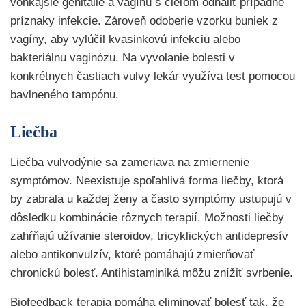
vonkajšie genitálie a vagínu s cieľom odhaliť prípadné
príznaky infekcie. Zároveň odoberie vzorku buniek z
vagíny, aby vylúčil kvasinkovú infekciu alebo
bakteriálnu vaginózu. Na vyvolanie bolesti v
konkrétnych častiach vulvy lekár využíva test pomocou
bavlneného tampónu.
Liečba
Liečba vulvodýnie sa zameriava na zmiernenie
symptómov. Neexistuje spoľahlivá forma liečby, ktorá
by zabrala u každej ženy a často symptómy ustupujú v
dôsledku kombinácie rôznych terapií. Možnosti liečby
zahŕňajú užívanie steroidov, tricyklických antidepresív
alebo antikonvulzív, ktoré pomáhajú zmierňovať
chronickú bolesť. Antihistaminiká môžu znížiť svrbenie.
Biofeedback terapia pomáha eliminovať bolesť tak, že