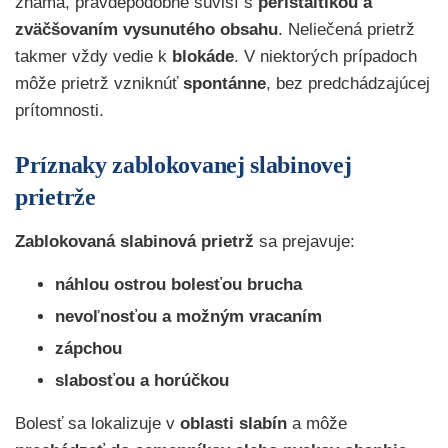
známa, pravdepodobne súvisí s
peristaltikou a
zväčšovaním vysunutého obsahu
. Neliečená prietrž
takmer vždy vedie k
blokáde
. V niektorých prípadoch
môže prietrž vzniknúť
spontánne
, bez predchádzajúcej
prítomnosti.
Príznaky zablokovanej slabinovej
prietrže
Zablokovaná slabinová prietrž
sa prejavuje:
náhlou ostrou bolesťou brucha
nevoľnosťou a možným vracaním
zápchou
slabosťou a horúčkou
Bolesť sa lokalizuje v
oblasti slabín
a môže