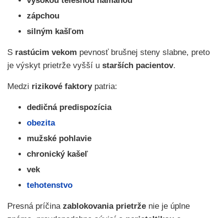
vysokou telesnou námahou
zápchou
silným kašľom
S
rastúcim vekom
pevnosť brušnej steny slabne, preto
je výskyt prietrže vyšší u
starších pacientov
.
Medzi
rizikové faktory
patria:
dedičná predispozícia
obezita
mužské pohlavie
chronický kašeľ
vek
tehotenstvo
Presná príčina
zablokovania prietrže
nie je úplne