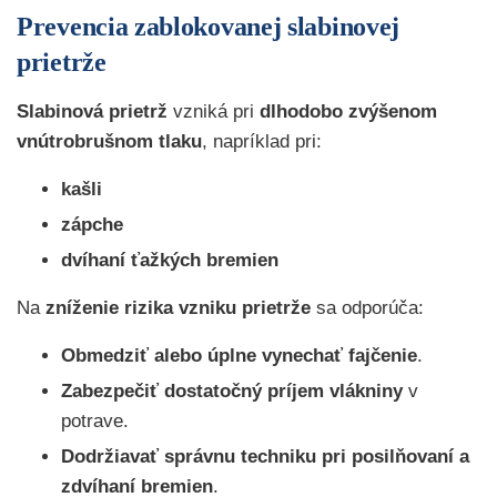
Prevencia zablokovanej slabinovej
prietrže
Slabinová prietrž
vzniká pri
dlhodobo zvýšenom
vnútrobrušnom tlaku
, napríklad pri:
kašli
zápche
dvíhaní ťažkých bremien
Na
zníženie rizika vzniku prietrže
sa odporúča:
Obmedziť alebo úplne vynechať fajčenie
.
Zabezpečiť dostatočný príjem vlákniny
v
potrave.
Dodržiavať správnu techniku pri posilňovaní a
zdvíhaní bremien
.