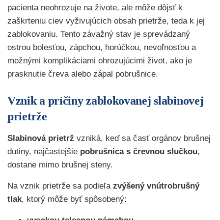
pacienta neohrozuje na živote, ale môže dôjsť k
zaškrteniu ciev vyživujúcich obsah prietrže, teda k jej
zablokovaniu. Tento závažný stav je sprevádzaný
ostrou bolesťou, zápchou, horúčkou, nevoľnosťou a
možnými komplikáciami ohrozujúcimi život, ako je
prasknutie čreva alebo zápal pobrušnice.
Vznik a príčiny zablokovanej slabinovej
prietrže
Slabinová prietrž
vzniká, keď sa časť orgánov brušnej
dutiny, najčastejšie
pobrušnica s črevnou slučkou
,
dostane mimo brušnej steny.
Na vznik prietrže sa podieľa
zvýšený vnútrobrušný
tlak
, ktorý môže byť spôsobený: