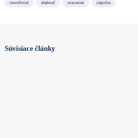
nevoľnost
slabosť
vracanie
zápcha
Súvisiace články