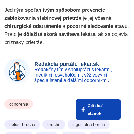
Jediným
spoľahlivým spôsobom prevencie
zablokovania slabinovej prietrže
je jej
včasné
chirurgické odstránenie
a
pozorné sledovanie stavu
.
Preto je
dôležitá skorá návšteva lekára
, ak sa objavia
príznaky prietrže.
Redakcia portálu lekar.sk
Redakčný tím v spolupráci s lekármi,
medikmi, psychológmi, výživovými
špecialistami a ďalšími odborníkmi.
ochorenia
Zdieľať
článok
bolesť brucha
brucho
inguinálna hernia