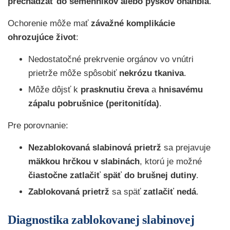
prechádzať do semenníkov alebo pyskov ohanbia
.
Ochorenie môže mať
závažné komplikácie
ohrozujúce život
:
Nedostatočné prekrvenie orgánov vo vnútri
prietrže môže spôsobiť
nekrózu tkaniva
.
Môže dôjsť k
prasknutiu čreva
a
hnisavému
zápalu pobrušnice (peritonitída)
.
Pre porovnanie:
Nezablokovaná slabinová prietrž
sa prejavuje
mäkkou hrčkou v slabinách
, ktorú je možné
čiastočne zatlačiť späť do brušnej dutiny
.
Zablokovaná prietrž
sa späť
zatlačiť nedá
.
Diagnostika zablokovanej slabinovej