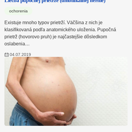
Liečba pupočnej prietrže (umbilikálnej hernie)
ochorenia
Existuje mnoho typov prietrží. Väčšina z nich je
klasifikovaná podľa anatomického uloženia. Pupočná
prietrž (hovorovo pruh) je najčastejšie dôsledkom
oslabenia…
04.07.2019