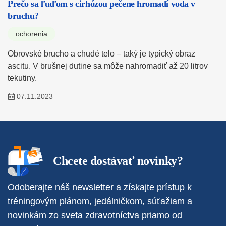
Prečo sa ľuďom s cirhózou pečene hromadí voda v
bruchu?
ochorenia
Obrovské brucho a chudé telo – taký je typický obraz
ascitu. V brušnej dutine sa môže nahromadiť až 20 litrov
tekutiny.
07.11.2023
Chcete dostávať novinky?
Odoberajte náš newsletter a získajte prístup k
tréningovým plánom, jedálničkom, súťažiam a
novinkám zo sveta zdravotníctva priamo od