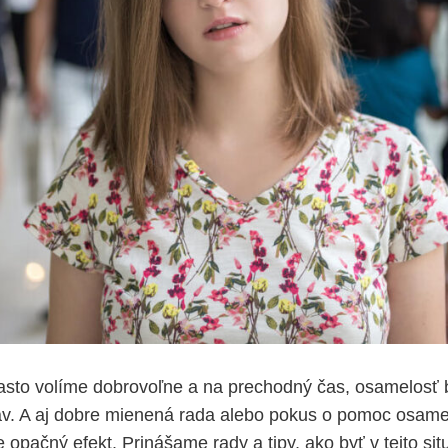
asto volíme dobrovoľne a na prechodný čas, osamelosť 
av. A aj dobre mienená rada alebo pokus o pomoc osam
opačný efekt. Prinášame rady a tipy, ako byť v tejto si