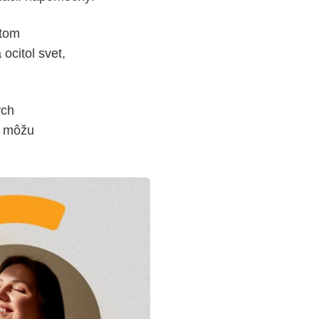
itom
ocitol svet,
ych
é môžu