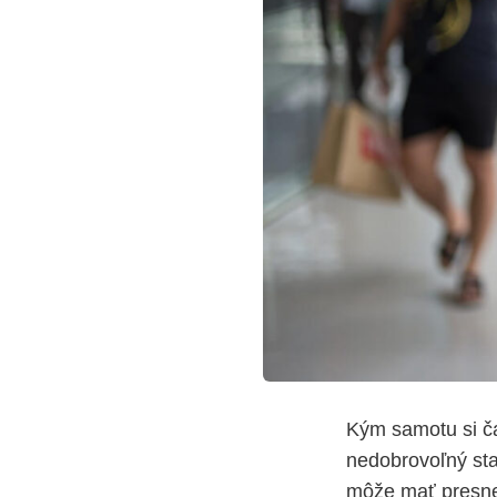
Kým samotu si č
nedobrovoľný st
môže mať presne 