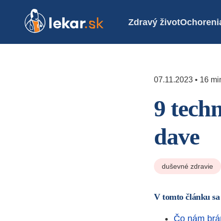
Zdravý život
Ochoreni
07.11.2023 • 16 min
9 tech
dave
duševné zdravie
V tomto článku sa
Čo nám brá