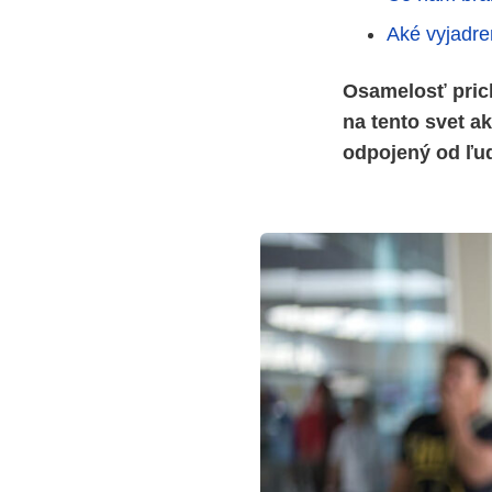
Aké vyjadre
Osamelosť prich
na tento svet a
odpojený od ľud