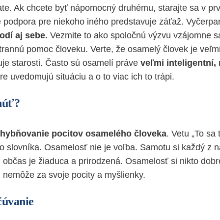
ate. Ak chcete byť nápomocný druhému, starajte sa v pr
e podpora pre niekoho iného predstavuje záťaž. Vyčerp
odí aj sebe.
Vezmite to ako spoločnú výzvu vzájomne sa
rannú pomoc človeku. Verte, že osamelý človek je veľmi c
e starosti. Často sú osamelí práve
veľmi inteligentní,
re uvedomujú situáciu a o to viac ich to trápi.
núť?
hybňovanie pocitov osamelého človeka
. Vetu „To sa 
o slovníka. Osamelosť nie je voľba. Samotu si každý z 
, občas je žiaduca a prirodzená. Osamelosť si nikto dob
i nemôže za svoje pocity a myšlienky.
čúvanie