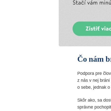
Čo nám b
Podpora pre člov
z nás v nej brán
o sebe, jednak o 
Skôr ako, sa do
správne pochopiť 