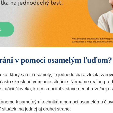
ráni v pomoci osamelým ľuďom?
eka, ktorý sa cíti osamelý, je jednoduchá a zložitá zár
i často skreslené vnímanie situácie. Nemáme reálnu pre
situácii človeka, ktorý sa ocitol v stave nedobrovoľnej o
staneme k samotným technikám pomoci osamelému člove
situáciu na jednej aj druhej strane.