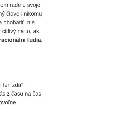
vom rade o svoje
aný človek nikomu
 obohatiť, nie
itlivý na to, ak
 racionálni ľudia
,
ti len zdá“
nás z času na čas
rovoľne