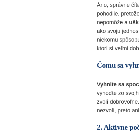
Áno, správne čít
pohodlie, pretož
nepomôže a
ušk
ako svoju jednost
niekomu spôsobuj
ktorí si veľmi dob
Čomu sa vyh
Vyhnite sa
spoc
vyhoďte zo svojh
zvolí dobrovoľne
nezvolí, preto an
2.
Aktívne po