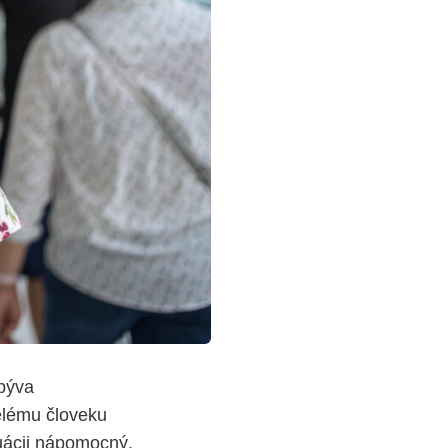
býva
elému človeku
tuácii nápomocný.