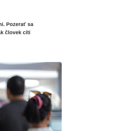
i. Pozerať sa
 človek cíti