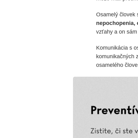
Osamelý človek s
nepochopenia, o
vzťahy a on sám 
Komunikácia s o
komunikačných zr
osamelého človek