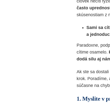
človek necíti fyz
často uprednost
skúsenostiam z m
Sami sa cít
a jednoduc
Paradoxne, podp
cítime osamelo.
dodá silu aj n
Ak ste sa dostal
krok. Poradíme, 
súčasne na chyby
1.
Myslite v 