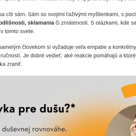
a cíti sám. Sám so svojimi ťaživými myšlienkami, s poc
dlišnosti, sklamania
či zmätenosti. S otázkami, kde sa 
v tomto svete.
samelým človekom si vyžaduje veľa empatie a konkrétn
učností. Je dobré vedieť, aké reakcie pomáhajú a ktor
a zraniť.