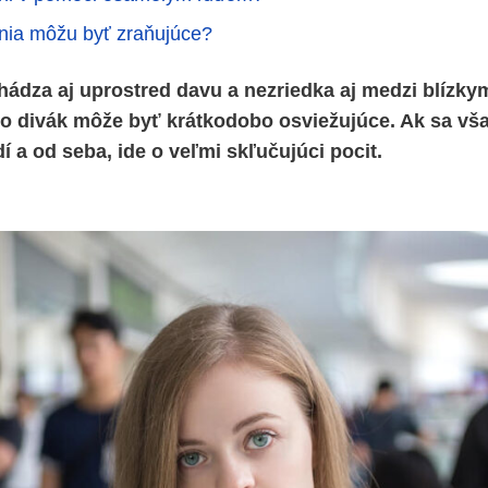
nia môžu byť zraňujúce?
ádza aj uprostred davu a nezriedka aj medzi blízkym
ko divák môže byť krátkodobo osviežujúce. Ak sa však
í a od seba, ide o veľmi skľučujúci pocit.