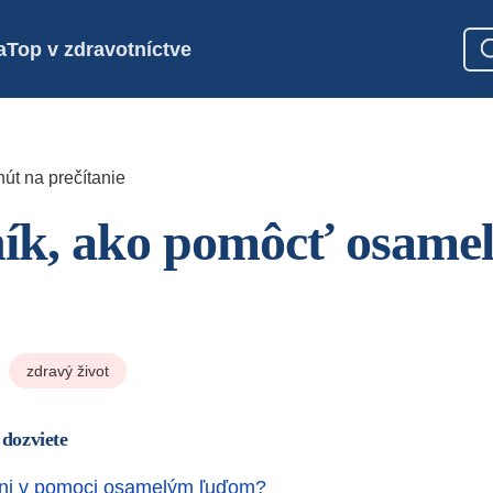
a
Top v zdravotníctve
út na prečítanie
ník, ako pomôcť osame
zdravý život
 dozviete
ni v pomoci osamelým ľuďom?