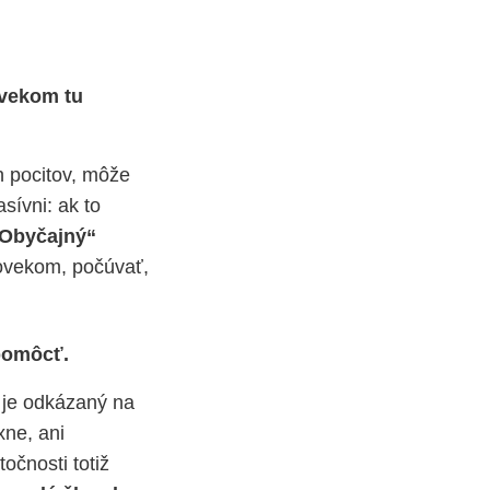
ovekom tu
h pocitov, môže
sívni: ak to
Obyčajný“
ovekom, počúvať,
pomôcť.
e je odkázaný na
xne, ani
očnosti totiž