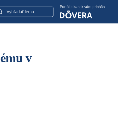
Portál lekar.sk vám prináša
lému v