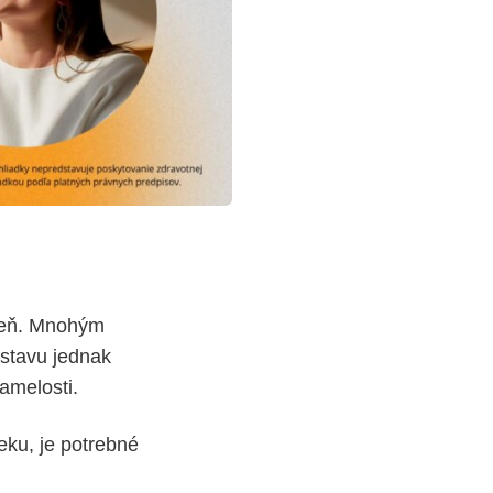
oveň. Mnohým
dstavu jednak
samelosti.
ku, je potrebné