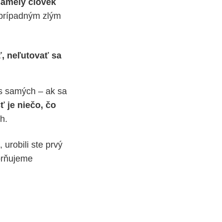
amelý človek
o prípadným zlým
ť, neľutovať sa
s samých – ak sa
 je niečo, čo
ch.
urobili ste prvý
orňujeme