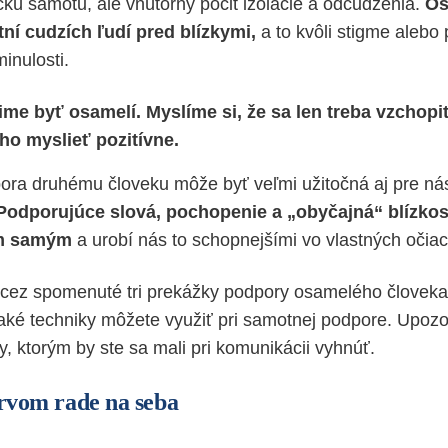
ickú samotu, ale vnútorný pocit izolácie a odcudzenia.
Os
ní cudzích ľudí pred blízkymi,
a to kvôli stigme aleb
inulosti.
ime byť osamelí. Myslíme si, že sa len treba vzchopi
ho myslieť pozitívne.
ora druhému človeku môže byť veľmi užitočná aj pre ná
Podporujúce slová, pochopenie a „obyčajná“ blízkosť
ám samým
a urobí nás to schopnejšími vo vlastných očia
i cez spomenuté tri prekážky podpory osamelého človeka, 
aké techniky môžete využiť pri samotnej podpore. Upoz
, ktorým by ste sa mali pri komunikácii vyhnúť.
prvom rade na seba