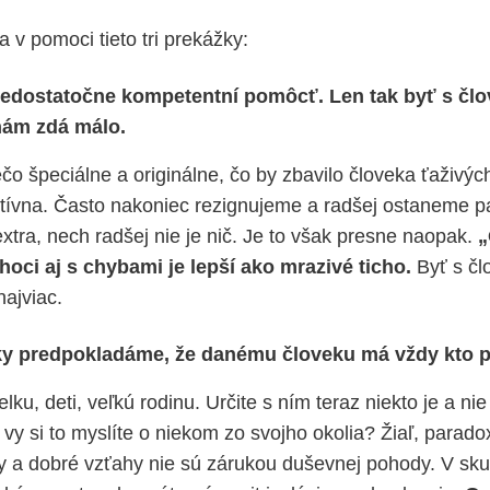
a v pomoci tieto tri prekážky:
nedostatočne kompetentní pomôcť. Len tak byť s čl
 nám zdá málo.
čo špeciálne a originálne, čo by zbavilo človeka ťaživýc
tívna. Často nakoniec rezignujeme a radšej ostaneme pa
xtra, nech radšej nie je nič. Je to však presne naopak.
„
hoci aj s chybami je lepší ako mrazivé ticho.
Byť s čl
 najviac.
y predpokladáme, že danému človeku má vždy kto 
u, deti, veľkú rodinu. Určite s ním teraz niekto je a ni
vy si to myslíte o niekom zo svojho okolia? Žiaľ, parado
y a dobré vzťahy nie sú zárukou duševnej pohody. V skut