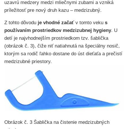
uzavrú medzery medzi mliečnymi zubami a vzniká
príležitosť pre nový druh kazu – medzizubný.
Z tohto dôvodu
je vhodné začať
v tomto veku
s
používaním prostriedkov medzizubnej hygieny
. U
detí je najvhodnejším prostriedkom tzv. šablička
(obrázok č. 3), čiže niť natiahnutá na špeciálny nosič,
ktorým sa rodič ľahko dostane do úst dieťaťa a prečistí
medzizubné priestory.
Obrázok č. 3 Šablička na čistenie medzizubných