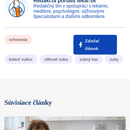
Redakcia portálu lekar.sk
Redakčný tím v spolupráci s lekármi,
medikmi, psychológmi, výživovými
špecialistami a ďalšími odborníkmi.
ochorenia
Zdieľať
článok
bolesť zubov
citlivosť zuba
zubný kaz
zuby
Súvisiace články