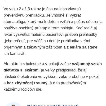
Vo veku 2 až 3 rokov je čas na jeho vlastnú
preventívnu prehliadku. Je vhodné si vybrať
stomatológa, ktorý má k deťom vzťah a počas ošetrenia
používa osobitný prístup a terminológiu. Keď rodič aj
lekár vysvetlia malému pacientovi priebeh prehliadky
„jeho rečou“, pre väčšinu detí je prehliadka veľmi
príjemným a zábavným zážitkom a z lekára sa stane
ich kamarát.
Ak takto bezbolestne a v pokoji začne
vzájomný vzťah
dieťatka s lekárom
, je veľký predpoklad, že aj
následné ošetrenie vo vyššom veku prebehne v pokoji
a
bez zbytočnej traumy
. A o to predovšetkým
každému rodičovi ide.