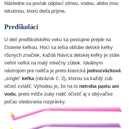
Následne sa povlak odplaví slinou, vodou, alebo inou
tekutinou, ktorú dieťa prijme.
Predškoláci
U detí predškolského veku sa postupne prejde na
čistenie kefkou. Hoci sa tešia obľube detské kefky
rôznych značiek, každá hlavica detskej kefky je stále
veľmi veľká na malý mliečny zúbok. Ideálnym
nástrojom pre rodiča je preto klasická
jednozväzková
„single“
kefka
(obrázok č. 2), ktorou sa každý zub
očistí zvlášť. Výhodou je, že na to
netreba pastu ani
vodu
, preto môže zuby rodič očistiť aj v obývačke
počas sledovania rozprávky.