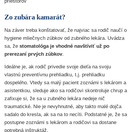
priestorov
Zo zubára kamarát?
Na záver treba konštatovať, že najviac sa rodič naučí o
hygiene mliečnych zúbkov od zubného lekára. Uvádza
sa, že
stomatológa je vhodné navštíviť
už po
prerezaní prvých zúbkov
.
Ideálne je, ak rodič privedie svoje dieťa na svoju
vlastnú preventívnu prehliadku, t.j. prehliadku
dospelého. Vtedy sa malý pacient zoznámi s lekárom a
asistentkou, sleduje ako sa rodičovi skontroluje chrup a
zafixuje si, že sa u zubného lekára nedeje nič
traumatické. Nie je nevyhnutné, aby takto malé dojča
sadalo do kresla, ak sa na to necíti. Podstatné je, že sa
postupne zoznámi s lekárom a rodičovi sa dostane
potrebná inštruktáž.