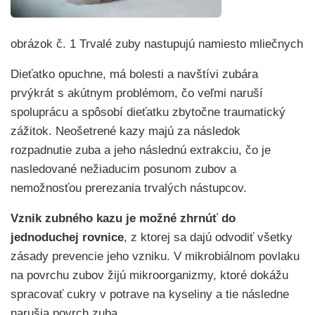
obrázok č. 1 Trvalé zuby nastupujú namiesto mliečnych
Dieťatko opuchne, má bolesti a navštívi zubára
prvýkrát s akútnym problémom, čo veľmi naruší
spoluprácu a spôsobí dieťatku zbytočne traumatický
zážitok. Neošetrené kazy majú za následok
rozpadnutie zuba a jeho následnú extrakciu, čo je
nasledované nežiaducim posunom zubov a
nemožnosťou prerezania trvalých nástupcov.
Vznik zubného kazu je možné zhrnúť do
jednoduchej rovnice
, z ktorej sa dajú odvodiť všetky
zásady prevencie jeho vzniku. V mikrobiálnom povlaku
na povrchu zubov žijú mikroorganizmy, ktoré dokážu
spracovať cukry v potrave na kyseliny a tie následne
narušia povrch zuba.