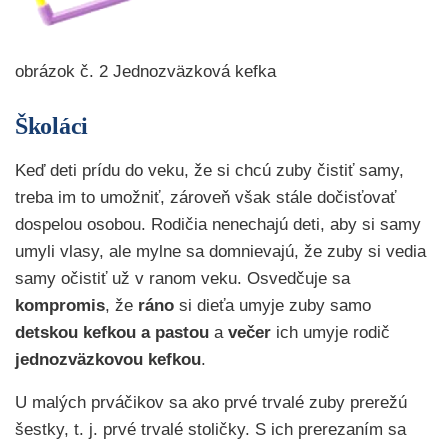
obrázok č. 2 Jednozväzková kefka
Školáci
Keď deti prídu do veku, že si chcú zuby čistiť samy,
treba im to umožniť, zároveň však stále dočisťovať
dospelou osobou. Rodičia nenechajú deti, aby si samy
umyli vlasy, ale mylne sa domnievajú, že zuby si vedia
samy očistiť už v ranom veku. Osvedčuje sa
kompromis
, že
ráno
si dieťa umyje zuby samo
detskou kefkou
a pastou
a
večer
ich umyje rodič
jednozväzkovou kefkou
.
U malých prváčikov sa ako prvé trvalé zuby prerežú
šestky, t. j. prvé trvalé stoličky. S ich prerezaním sa