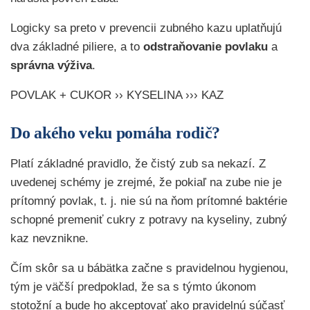
Logicky sa preto v prevencii zubného kazu uplatňujú
dva základné piliere, a to
odstraňovanie povlaku
a
správna výživa
.
POVLAK + CUKOR ›› KYSELINA ››› KAZ
Do akého veku pomáha rodič?
Platí základné pravidlo, že čistý zub sa nekazí. Z
uvedenej schémy je zrejmé, že pokiaľ na zube nie je
prítomný povlak, t. j. nie sú na ňom prítomné baktérie
schopné premeniť cukry z potravy na kyseliny, zubný
kaz nevznikne.
Čím skôr sa u bábätka začne s pravidelnou hygienou,
tým je väčší predpoklad, že sa s týmto úkonom
stotožní a bude ho akceptovať ako pravidelnú súčasť