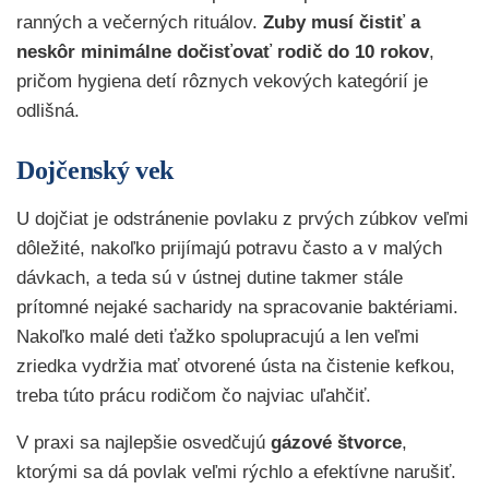
ranných a večerných rituálov.
Zuby musí čistiť a
neskôr minimálne dočisťovať rodič do 10 rokov
,
pričom hygiena detí rôznych vekových kategórií je
odlišná.
Dojčenský vek
U dojčiat je odstránenie povlaku z prvých zúbkov veľmi
dôležité, nakoľko prijímajú potravu často a v malých
dávkach, a teda sú v ústnej dutine takmer stále
prítomné nejaké sacharidy na spracovanie baktériami.
Nakoľko malé deti ťažko spolupracujú a len veľmi
zriedka vydržia mať otvorené ústa na čistenie kefkou,
treba túto prácu rodičom čo najviac uľahčiť.
V praxi sa najlepšie osvedčujú
gázové štvorce
,
ktorými sa dá povlak veľmi rýchlo a efektívne narušiť.