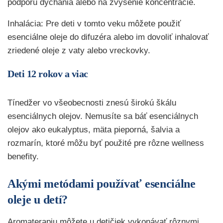
podporu dýchania alebo na zvýšenie koncentrácie.
Inhalácia: Pre deti v tomto veku môžete použiť
esenciálne oleje do difuzéra alebo im dovoliť inhalovať
zriedené oleje z vaty alebo vreckovky.
Deti 12 rokov a viac
Tínedžer vo všeobecnosti znesú širokú škálu
esenciálnych olejov. Nemusíte sa báť esenciálnych
olejov ako eukalyptus, mäta pieporná, šalvia a
rozmarín, ktoré môžu byť použité pre rôzne wellness
benefity.
Akými metódami používať esenciálne
oleje u detí?
Aromaterapiu môžete u detičiek vykonávať rôznymi