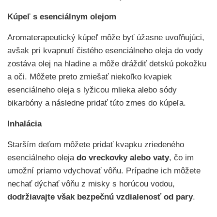
Kúpeľ s esenciálnym olejom
Aromaterapeutický kúpeľ môže byť úžasne uvoľňujúci,
avšak pri kvapnutí čistého esenciálneho oleja do vody
zostáva olej na hladine a môže dráždiť detskú pokožku
a oči. Môžete preto zmiešať niekoľko kvapiek
esenciálneho oleja s lyžicou mlieka alebo sódy
bikarbóny a následne pridať túto zmes do kúpeľa.
Inhalácia
Starším deťom môžete pridať kvapku zriedeného
esenciálneho oleja
do vreckovky alebo vaty
, čo im
umožní priamo vdychovať vôňu. Prípadne ich môžete
nechať dýchať vôňu z misky s horúcou vodou,
dodržiavajte však bezpečnú vzdialenosť od pary
.