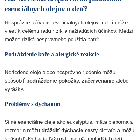
esenciálnych olejov u detí?
Nesprávne užívanie esenciálnych olejov u detí môže
viesť k celému radu rizík a nežiadúcich účinkov. Medzi
možné riziká nesprávneho použitia patrí:
Podráždenie kože a alergické reakcie
Neriedené oleje alebo nesprávne riedenie môžu
spôsobiť
podráždenie pokožky, začervenanie
alebo
vyrážky.
Problémy s dýchaním
Silné esenciálne oleje ako eukalyptus, mäta pieporná a
rozmarín môžu
dráždiť dýchacie cesty
dieťaťa a môžu
spôsobiť dýchacie ťažkosti, najmä u mladších detí.