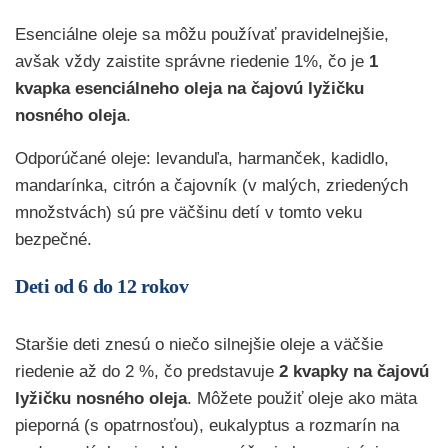
Esenciálne oleje sa môžu používať pravidelnejšie,
avšak vždy zaistite správne riedenie 1%, čo je
1
kvapka esenciálneho oleja na čajovú lyžičku
nosného oleja
.
Odporúčané oleje: levanduľa, harmanček, kadidlo,
mandarínka, citrón a čajovník (v malých, zriedených
množstvách) sú pre väčšinu detí v tomto veku
bezpečné.
Deti od 6 do 12 rokov
Staršie deti znesú o niečo silnejšie oleje a väčšie
riedenie až do 2 %, čo predstavuje
2 kvapky na čajovú
lyžičku nosného oleja
. Môžete použiť oleje ako mäta
pieporná (s opatrnosťou), eukalyptus a rozmarín na