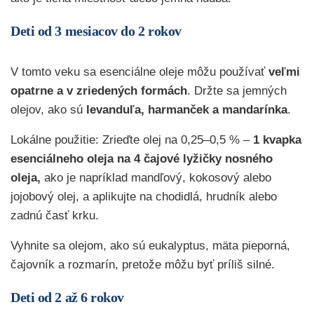
Deti od 3 mesiacov do 2 rokov
V tomto veku sa esenciálne oleje môžu používať
veľmi
opatrne a v zriedených formách
. Držte sa jemných
olejov, ako sú
levanduľa, harmanček a mandarínka
.
Lokálne použitie: Zrieďte olej na 0,25–0,5 % –
1 kvapka
esenciálneho oleja na 4 čajové lyžičky nosného
oleja,
ako je napríklad mandľový, kokosový alebo
jojobový olej, a aplikujte na chodidlá, hrudník alebo
zadnú časť krku.
Vyhnite sa olejom, ako sú eukalyptus, mäta pieporná,
čajovník a rozmarín, pretože môžu byť príliš silné.
Deti od 2 až 6 rokov