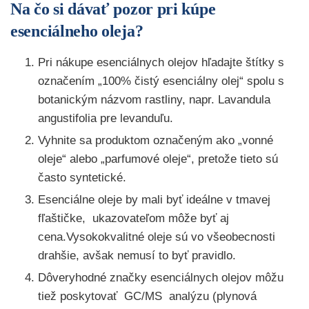
Na čo si dávať pozor pri kúpe
esenciálneho oleja?
Pri nákupe esenciálnych olejov hľadajte štítky s
označením „100% čistý esenciálny olej“ spolu s
botanickým názvom rastliny, napr. Lavandula
angustifolia pre levanduľu.
Vyhnite sa produktom označeným ako „vonné
oleje“ alebo „parfumové oleje“, pretože tieto sú
často syntetické.
Esenciálne oleje by mali byť ideálne v tmavej
fľaštičke, ukazovateľom môže byť aj
cena.Vysokokvalitné oleje sú vo všeobecnosti
drahšie, avšak nemusí to byť pravidlo.
Dôveryhodné značky esenciálnych olejov môžu
tiež poskytovať GC/MS analýzu (plynová