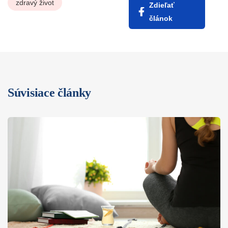
zdravý život
Zdieľať
článok
Súvisiace články