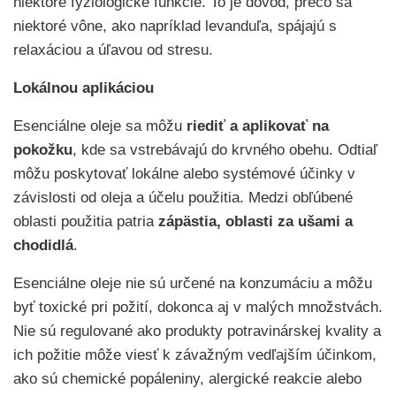
niektoré fyziologické funkcie. To je dôvod, prečo sa
niektoré vône, ako napríklad levanduľa, spájajú s
relaxáciou a úľavou od stresu.
Lokálnou aplikáciou
Esenciálne oleje sa môžu
riediť a aplikovať na
pokožku
, kde sa vstrebávajú do krvného obehu. Odtiaľ
môžu poskytovať lokálne alebo systémové účinky v
závislosti od oleja a účelu použitia. Medzi obľúbené
oblasti použitia patria
zápästia, oblasti za ušami a
chodidlá
.
Esenciálne oleje nie sú určené na konzumáciu a môžu
byť toxické pri požití, dokonca aj v malých množstvách.
Nie sú regulované ako produkty potravinárskej kvality a
ich požitie môže viesť k závažným vedľajším účinkom,
ako sú chemické popáleniny, alergické reakcie alebo