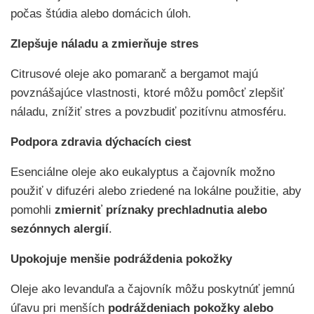
počas štúdia alebo domácich úloh.
Zlepšuje náladu a zmierňuje stres
Citrusové oleje ako pomaranč a bergamot majú
povznášajúce vlastnosti, ktoré môžu pomôcť zlepšiť
náladu, znížiť stres a povzbudiť pozitívnu atmosféru.
Podpora zdravia dýchacích ciest
Esenciálne oleje ako eukalyptus a čajovník možno
použiť v difuzéri alebo zriedené na lokálne použitie, aby
pomohli
zmierniť príznaky prechladnutia alebo
sezónnych alergií
.
Upokojuje menšie podráždenia pokožky
Oleje ako levanduľa a čajovník môžu poskytnúť jemnú
úľavu pri menších
podráždeniach pokožky alebo