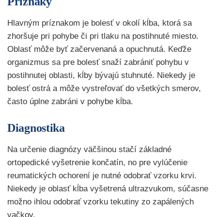
Príznaky
Hlavným príznakom je bolesť v okolí kĺba, ktorá sa
zhoršuje pri pohybe či pri tlaku na postihnuté miesto.
Oblasť môže byť začervenaná a opuchnutá. Keďže
organizmus sa pre bolesť snaží zabrániť pohybu v
postihnutej oblasti, kĺby bývajú stuhnuté. Niekedy je
bolesť ostrá a môže vystreľovať do všetkých smerov,
často úplne zabráni v pohybe kĺba.
Diagnostika
Na určenie diagnózy väčšinou stačí základné
ortopedické vyšetrenie končatín, no pre vylúčenie
reumatických ochorení je nutné odobrať vzorku krvi.
Niekedy je oblasť kĺba vyšetrená ultrazvukom, súčasne
možno ihlou odobrať vzorku tekutiny zo zapálených
vačkov.