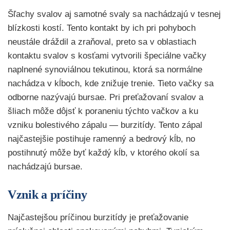
Šľachy svalov aj samotné svaly sa nachádzajú v tesnej
blízkosti kostí. Tento kontakt by ich pri pohyboch
neustále dráždil a zraňoval, preto sa v oblastiach
kontaktu svalov s kosťami vytvorili špeciálne vačky
naplnené synoviálnou tekutinou, ktorá sa normálne
nachádza v kĺboch, kde znižuje trenie. Tieto vačky sa
odborne nazývajú bursae. Pri preťažovaní svalov a
šliach môže dôjsť k poraneniu týchto vačkov a ku
vzniku bolestivého zápalu — burzitídy. Tento zápal
najčastejšie postihuje ramenný a bedrový kĺb, no
postihnutý môže byť každý kĺb, v ktorého okolí sa
nachádzajú bursae.
Vznik a príčiny
Najčastejšou príčinou burzitídy je preťažovanie