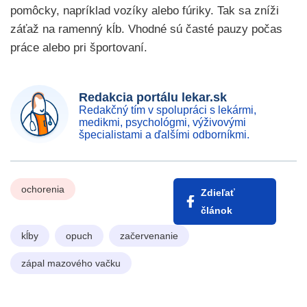
pomôcky, napríklad vozíky alebo fúriky. Tak sa zníži
záťaž na ramenný kĺb. Vhodné sú časté pauzy počas
práce alebo pri športovaní.
Redakcia portálu lekar.sk
Redakčný tím v spolupráci s lekármi,
medikmi, psychológmi, výživovými
špecialistami a ďalšími odborníkmi.
ochorenia
Zdieľať
článok
kĺby
opuch
začervenanie
zápal mazového vačku