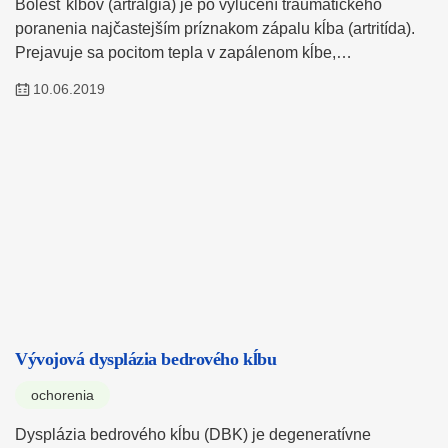
Bolesť kĺbov (artralgia) je po vylúčení traumatického
poranenia najčastejším príznakom zápalu kĺba (artritída).
Prejavuje sa pocitom tepla v zapálenom kĺbe,…
10.06.2019
Vývojová dysplázia bedrového kĺbu
ochorenia
Dysplázia bedrového kĺbu (DBK) je degeneratívne