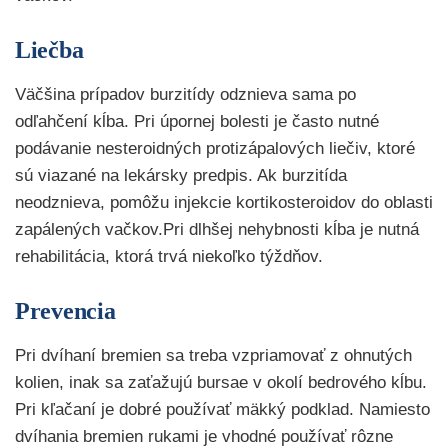
Liečba
Väčšina prípadov burzitídy odznieva sama po
odľahčení kĺba. Pri úpornej bolesti je často nutné
podávanie nesteroidných protizápalových liečiv, ktoré
sú viazané na lekársky predpis. Ak burzitída
neodznieva, pomôžu injekcie kortikosteroidov do oblasti
zapálených vačkov.Pri dlhšej nehybnosti kĺba je nutná
rehabilitácia, ktorá trvá niekoľko týždňov.
Prevencia
Pri dvíhaní bremien sa treba vzpriamovať z ohnutých
kolien, inak sa zaťažujú bursae v okolí bedrového kĺbu.
Pri kľačaní je dobré používať mäkký podklad. Namiesto
dvíhania bremien rukami je vhodné používať rôzne