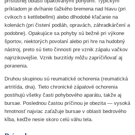
príslušnej oblasti opakovanými pohybmi. Typickým
príkladom je dvíhanie ťažkého bremena nad hlavu (pri
cvikoch s kettlebellmi) alebo dlhodobé kľačanie na
kolenách (pri čistení podláh, opravách, záhradkárčení a
podobne). Opakujúce sa pohyby sú bežné pri výkone
športov, niektorých povolaní alebo pri hre na hudobný
nástroj, preto sú tieto činnosti pre vznik zápalu vačkov
najrizikovejšie. Vznik burzitídy môžu zapríčiňovať aj
poranenia.
Druhou skupinou sú reumatické ochorenia (reumatická
artritída, dna). Tieto chronické zápalové ochorenia
postihujú všetky časti pohybového aparátu, takže aj
bursae. Poslednou častou príčinou je obezita — vysoká
hmotnosť najviac zaťažuje bursae v oblasti bedrového
kĺba, keďže nesie skoro celú váhu tela.