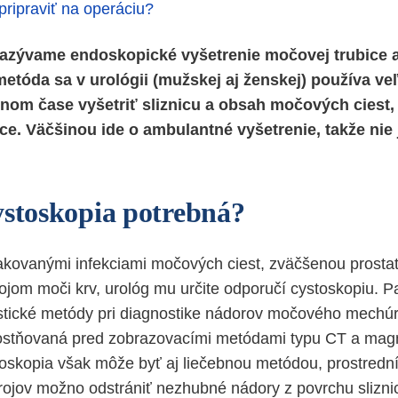
pripraviť na operáciu?
azývame endoskopické vyšetrenie močovej trubice
etóda sa v urológii (mužskej aj ženskej) používa ve
lnom čase vyšetriť sliznicu a obsah močových ciest
ce. Väčšinou ide o ambulantné vyšetrenie, takže nie
ystoskopia potrebná?
pakovanými infekciami močových ciest, zväčšenou prosta
ojom moči krv, urológ mu určite odporučí cystoskopiu. P
tické metódy pri diagnostike nádorov močového mechúr
stňovaná pred zobrazovacími metódami typu CT a magn
oskopia však môže byť aj liečebnou metódou, prostredn
rojov možno odstrániť nezhubné nádory z povrchu sliz