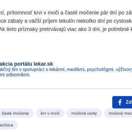
ní, prítomnosť krvi v moči a časté močenie pár dní po z
úce zábaly a väčší príjem tekutín niekoľko dní po cystos
 Ak tieto príznaky pretrvávajú viac ako 3 dni, je potrebné
kcia portálu lekar.sk
kčný tím v spolupráci s lekármi, medikmi, psychológmi, výživov
ími odborníkmi.
Zd
časté močenie
krv v moči
močové cesty
močový mec
echúra