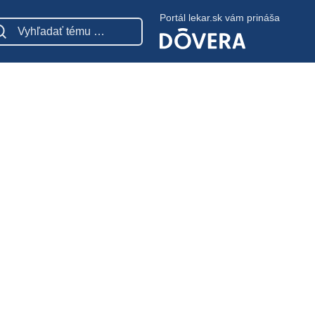
Portál lekar.sk vám prináša