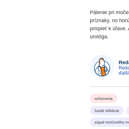
Pálenie pri moče
príznaky, no hor
prispieť k úľave.
urológa.
Reda
Reda
ďalš
ochorenia
časté infekcie
zápal močového m