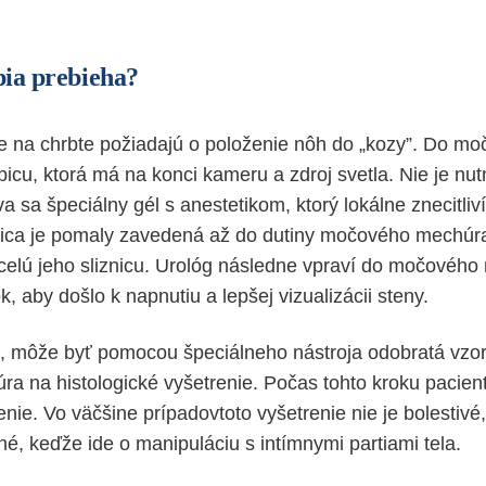
pia prebieha?
e na chrbte požiadajú o položenie nôh do „kozy”. Do mo
bicu, ktorá má na konci kameru a zdroj svetla. Nie je nu
a sa špeciálny gél s anestetikom, ktorý lokálne znecitliv
ubica je pomaly zavedená až do dutiny močového mechúra
celú jeho sliznicu. Urológ následne vpraví do močovéh
ok, aby došlo k napnutiu a lepšej vizualizácii steny.
é, môže byť pomocou špeciálneho nástroja odobratá vzor
 na histologické vyšetrenie. Počas tohto kroku pacien
nie. Vo väčšine prípadovtoto vyšetrenie nie je bolestivé
é, keďže ide o manipuláciu s intímnymi partiami tela.