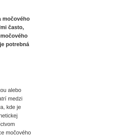
 a močového
ľmi často,
, močového
 je potrebná
tou alebo
atrí medzi
a, kde je
etickej
íctvom
nice močového