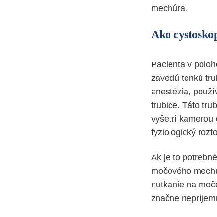
mechúra.
Ako cystosko
Pacienta v poloh
zavedú tenkú tru
anestézia, použív
trubice. Táto tr
vyšetrí kamerou 
fyziologický rozt
Ak je to potrebn
močového mechúra
nutkanie na moče
značne nepríjemn