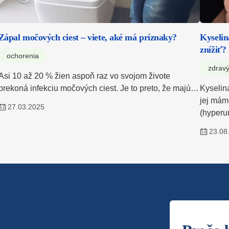
Zápal močových ciest – viete, aké má príznaky?
Kyselin
znížiť?
ochorenia
zdravý
Asi 10 až 20 % žien aspoň raz vo svojom živote
prekoná infekciu močových ciest. Je to preto, že majú…
Kyselin
jej mám
27.03.2025
(hyperu
23.08