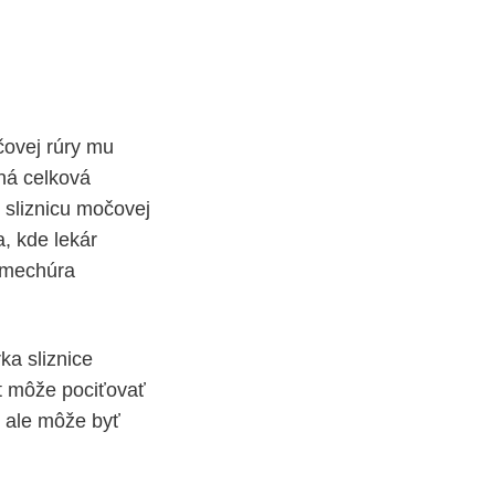
čovej rúry mu
tná celková
í sliznicu močovej
, kde lekár
o mechúra
ka sliznice
t môže pociťovať
, ale môže byť