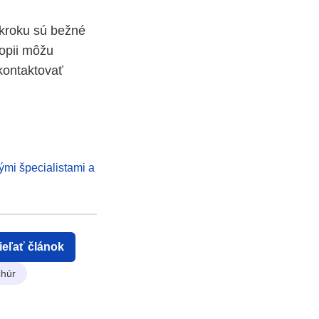
ákroku sú bežné
kopii môžu
 kontaktovať
ými špecialistami a
ieľať článok
húr