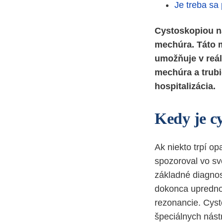
Je treba sa 
Cystoskopiou n
mechúra. Táto m
umožňuje v reá
mechúra a trubi
hospitalizácia.
Kedy je c
Ak niekto trpí o
spozoroval vo sv
základné diagnos
dokonca upredno
rezonancie. Cyst
špeciálnych nást