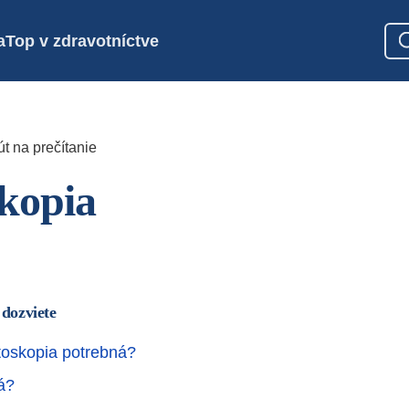
a
Top v zdravotníctve
t na prečítanie
kopia
 dozviete
toskopia potrebná?
á?