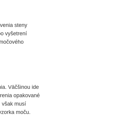
avenia steny
o vyšetrení
e močového
ia. Väčšinou ide
etrenia opakované
m však musí
vzorka moču.