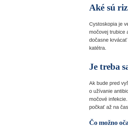
Aké sú ri
Cystoskopia je v
močovej trubice 
dočasne krvácať 
katétra.
Je treba s
Ak bude pred vyš
o užívanie antib
močové infekcie.
počkať až na ča
Čo možno oča