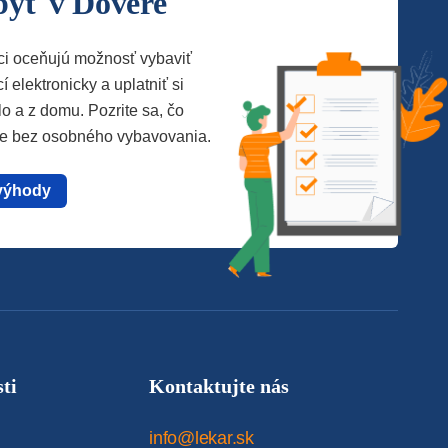
byť v Dôvere
ci oceňujú možnosť vybaviť
í elektronicky a uplatniť si
lo a z domu. Pozrite sa, čo
te bez osobného vybavovania.
výhody
ti
Kontaktujte nás
info@lekar.sk