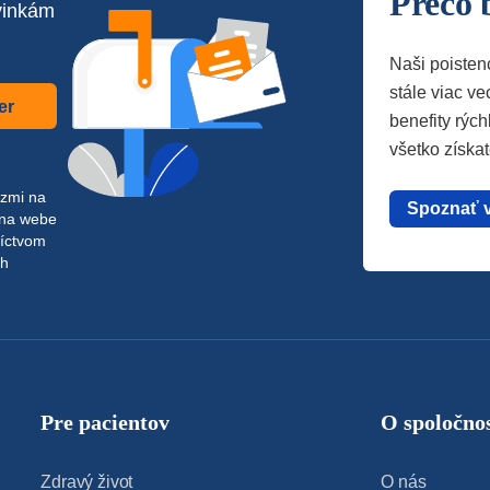
Prečo 
vinkám
Naši poisten
stále viac vec
er
benefity rých
všetko získa
azmi na
Spoznať 
 na webe
níctvom
ch
Pre pacientov
O spoločnos
Zdravý život
O nás