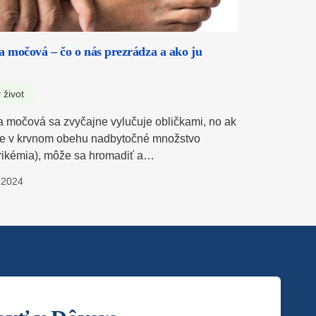
a močová – čo o nás prezrádza a ako ju
 život
a močová sa zvyčajne vylučuje obličkami, no ak
e v krvnom obehu nadbytočné množstvo
rikémia), môže sa hromadiť a…
.2024