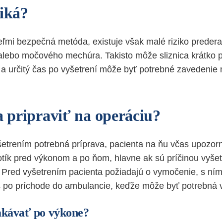
ziká?
eľmi bezpečná metóda, existuje však malé riziko preder
alebo močového mechúra. Takisto môže sliznica krátko p
a určitý čas po vyšetrení môže byť potrebné zavedeni
a pripraviť na operáciu?
etrením potrebná príprava, pacienta na ňu včas upozorn
iotík pred výkonom a po ňom, hlavne ak sú príčinou vyš
 Pred vyšetrením pacienta požiadajú o vymočenie, s ní
s po príchode do ambulancie, keďže môže byť potrebná 
kávať po výkone?