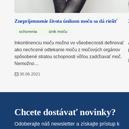
Znepríjemnenie života únikom moču sa dá riešiť
ochorenia
únik moču
Inkontinenciu moču možno vo všeobecnosti definovať
ako nechcené odtekanie moču z močových orgánov
spôsobené stratou schopnosti vôľou zadržiavať moč.
Nemožno…
30.06.2021
Chcete dostávať novinky?
Odoberajte náš newsletter a získajte prístup k