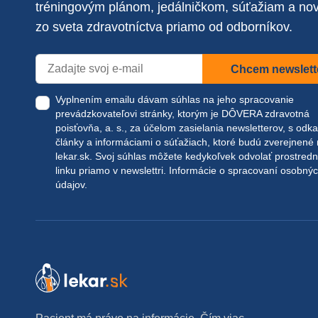
tréningovým plánom, jedálničkom, súťažiam a no
zo sveta zdravotníctva priamo od odborníkov.
Chcem newslett
Vyplnením emailu dávam súhlas na jeho spracovanie
prevádzkovateľovi stránky, ktorým je DÔVERA zdravotná
poisťovňa, a. s., za účelom zasielania newsletterov, s odk
články a informáciami o súťažiach, ktoré budú zverejnené
lekar.sk
. Svoj súhlas môžete kedykoľvek odvolať prostred
linku priamo v newslettri.
Informácie o spracovaní osobný
údajov.