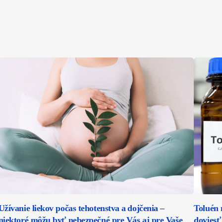
Užívanie liekov počas tehotenstva a dojčenia –
Toluén 
niektoré môžu byť nebezpečné pre Vás aj pre Vaše
doviesť