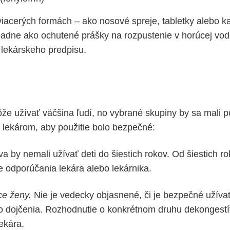
iacerých formách – ako nosové spreje, tabletky alebo k
ípadne ako ochutené prášky na rozpustenie v horúcej vod
lekárskeho predpisu.
e užívať väčšina ľudí, no vybrané skupiny by sa mali p
 lekárom, aby použitie bolo bezpečné:
 by nemali užívať deti do šiestich rokov. Od šiestich ro
e odporúčania lekára alebo lekárnika.
ce ženy.
Nie je vedecky objasnené, či je bezpečné užívať 
o dojčenia. Rozhodnutie o konkrétnom druhu dekongest
ekára.