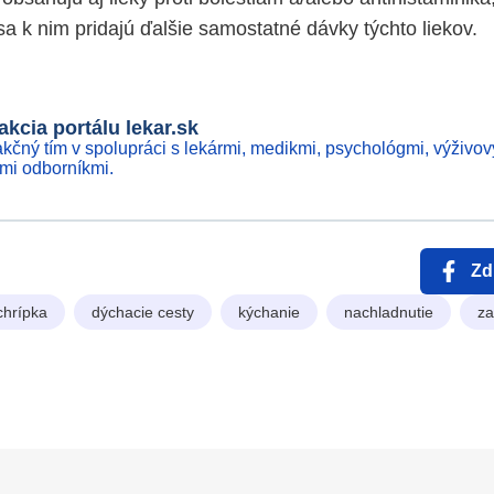
a k nim pridajú ďalšie samostatné dávky týchto liekov.
kcia portálu lekar.sk
kčný tím v spolupráci s lekármi, medikmi, psychológmi, výživov
ími odborníkmi.
Zd
chrípka
dýchacie cesty
kýchanie
nachladnutie
za