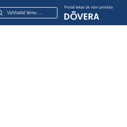
Portál lekar.sk vám prináša