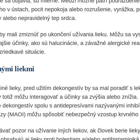
ré sa objavia, sú mierne. Medzi možné patrí podráždenie
cho v ústach, pocit nepokoja alebo rozrušenie, vyrážka, 
 alebo nepravidelný tep srdca.
 by mali zmiznúť po ukončení užívania lieku. Môžu sa vys
jšie účinky, ako sú halucinácie, a závažné alergické reak
zriedkavé situácie.
inými liekmi
iné lieky, pred užitím dekongestív by sa mal poradiť s l
 totiž môžu interagovať a účinky sa zvýšia alebo znížia.
 dekongestív spolu s antidepresívami nazývanými inhibí
y (MAOI) môžu spôsobiť nebezpečný vzostup krvného t
dávať pozor na užívanie iných liekov, ak človek berie liek
obsahujú aj lieky proti bolestiam a/alebo antihistaminik