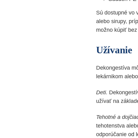
Sú dostupné vo v
alebo sirupy, pr
možno kúpiť bez 
Užívanie
Dekongestíva môž
lekárnikom alebo
Deti.
Dekongestíva
užívať na základ
Tehotné a dojčia
tehotenstva aleb
odporúčanie od l