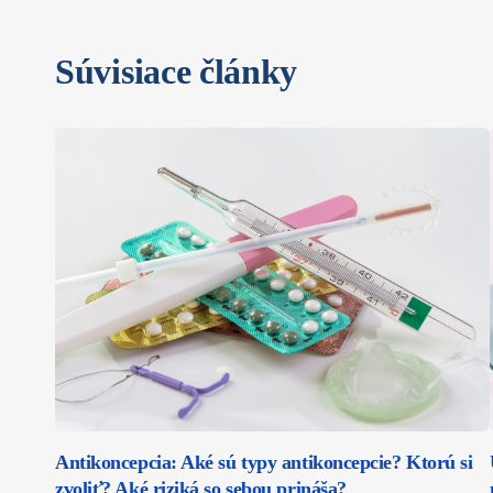
Súvisiace články
Antikoncepcia: Aké sú typy antikoncepcie? Ktorú si
zvoliť? Aké riziká so sebou prináša?