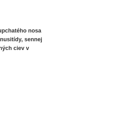
 upchatého nosa
nusitídy, sennej
ných ciev v