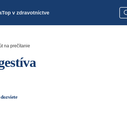
a
Top v zdravotníctve
t na prečítanie
estíva
 dozviete