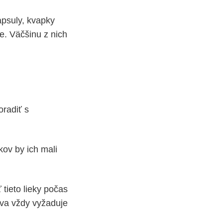
apsuly, kvapky
e. Väčšinu z nich
oradiť s
kov by ich mali
tieto lieky počas
íva vždy vyžaduje