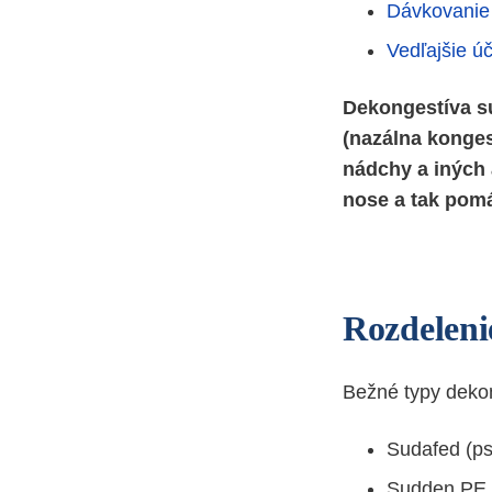
Dávkovanie
Vedľajšie ú
Dekongestíva sú
(nazálna konges
nádchy a iných 
nose a tak pomá
Rozdeleni
Bežné typy dekon
Sudafed (ps
Sudden PE (