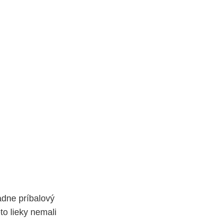
ladne príbalový
to lieky nemali