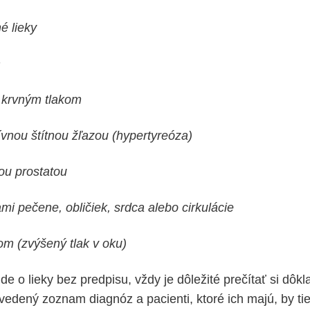
né lieky
m
 krvným tlakom
ívnou štítnou žľazou (hypertyreóza)
ou prostatou
mi pečene, obličiek, srdca alebo cirkulácie
m (zvýšený tlak v oku)
e o lieky bez predpisu, vždy je dôležité prečítať si dôk
vedený zoznam diagnóz a pacienti, ktoré ich majú, by tie