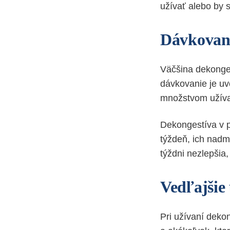
užívať alebo by s
Dávkovan
Väčšina dekonges
dávkovanie je uv
množstvom užívan
Dekongestíva v p
týždeň, ich nadm
týždni nezlepšia,
Vedľajšie
Pri užívaní deko