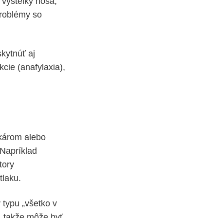
 výstelky nosa,
problémy so
kytnúť aj
cie (anafylaxia),
ekárom alebo
 Napríklad
tory
laku.
y typu „všetko v
á, takže môže byť