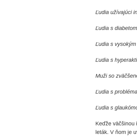
Ľudia užívajúci i
Ľudia s diabeto
Ľudia s vysokým
Ľudia s hyperakt
Muži so zväčšen
Ľudia s probléma
Ľudia s glaukómo
Keďže väčšinou id
leták. V ňom je u