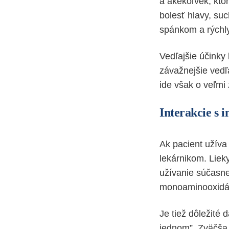
a akékoľvek, kto
bolesť hlavy, su
spánkom a rýchly
Vedľajšie účinky
závažnejšie vedľa
ide však o veľmi 
Interakcie s 
Ak pacient užíva 
lekárnikom. Lieky
užívanie súčasne
monoaminooxidáz
Je tiež dôležité 
jednom”. Zväčša 