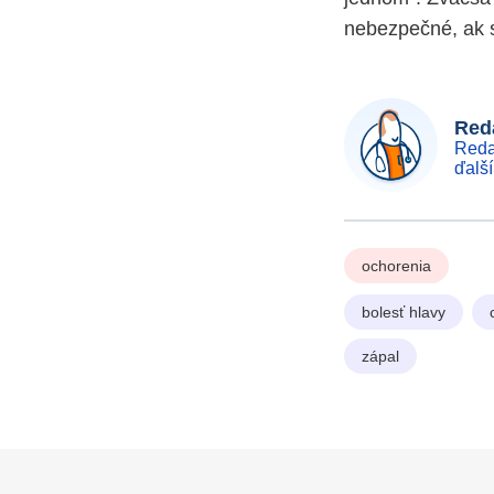
nebezpečné, ak s
Reda
Reda
ďalš
ochorenia
bolesť hlavy
zápal