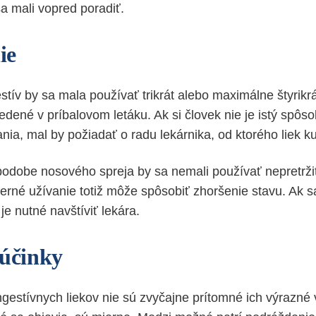
a mali vopred poradiť.
ie
tív by sa mala používať trikrát alebo maximálne štyrikr
edené v príbalovom letáku. Ak si človek nie je istý spôs
ia, mal by požiadať o radu lekárnika, od ktorého liek k
odobe nosového spreja by sa nemali používať nepretrži
erné užívanie totiž môže spôsobiť zhoršenie stavu. Ak
 je nutné navštíviť lekára.
 účinky
ngestívnych liekov nie sú zvyčajne prítomné ich výrazné 