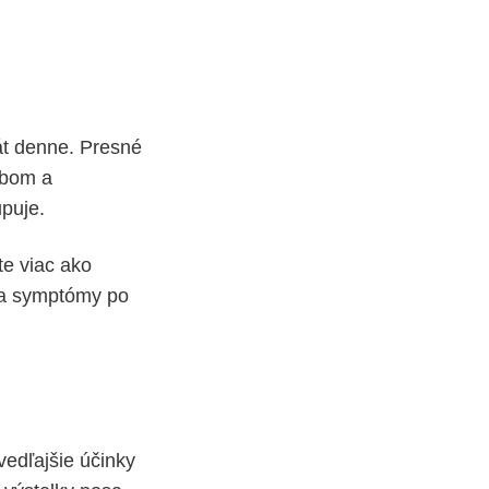
át denne. Presné
obom a
upuje.
te viac ako
 sa symptómy po
vedľajšie účinky