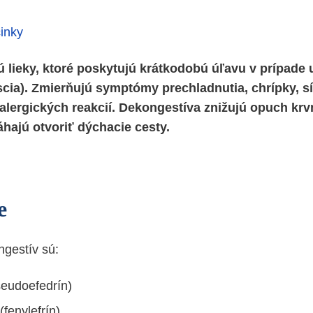
činky
 lieky, ktoré poskytujú krátkodobú úľavu v prípade
cia). Zmierňujú symptómy prechladnutia, chrípky, sí
alergických reakcií. Dekongestíva znižujú opuch krv
hajú otvoriť dýchacie cesty.
e
gestív sú:
eudoefedrín)
fenylefrín)