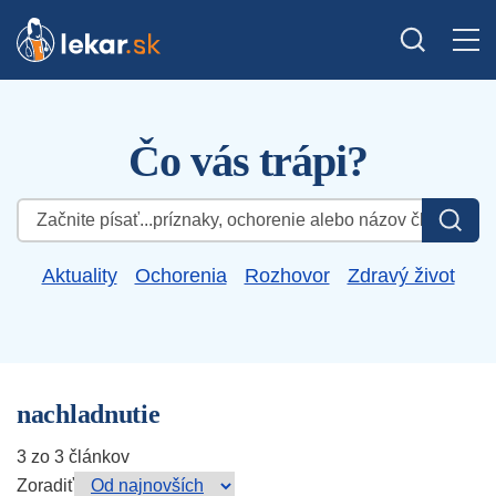
Čo vás trápi?
Hľadať:
Aktuality
Ochorenia
Rozhovor
Zdravý život
nachladnutie
3 zo 3 článkov
Zoradiť