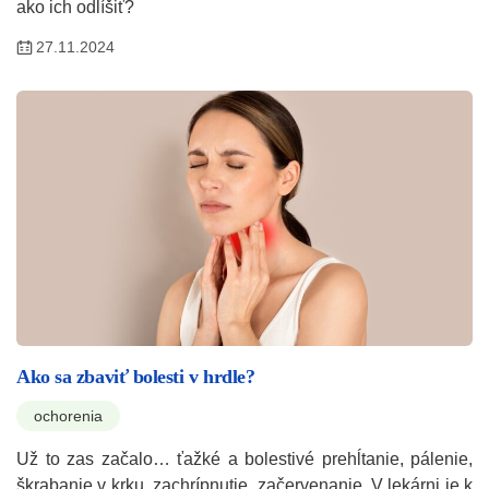
ako ich odlíšiť?
27.11.2024
Ako sa zbaviť bolesti v hrdle?
ochorenia
Už to zas začalo… ťažké a bolestivé prehĺtanie, pálenie,
škrabanie v krku, zachrípnutie, začervenanie. V lekárni je k