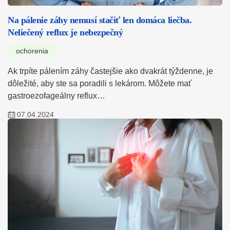
Na pálenie záhy nemusí stačiť len domáca liečba.
Neliečený reflux je nebezpečný
ochorenia
Ak trpíte pálením záhy častejšie ako dvakrát týždenne, je
dôležité, aby ste sa poradili s lekárom. Môžete mať
gastroezofageálny reflux…
07.04.2024