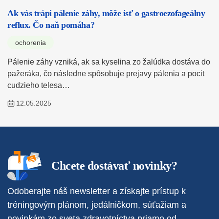
Ak vás trápi pálenie záhy, môže ísť o gastroezofageálny
reflux. Čo naň pomáha?
ochorenia
Pálenie záhy vzniká, ak sa kyselina zo žalúdka dostáva do
pažeráka, čo následne spôsobuje prejavy pálenia a pocit
cudzieho telesa…
12.05.2025
Chcete dostávať novinky?
Odoberajte náš newsletter a získajte prístup k
tréningovým plánom, jedálničkom, súťažiam a
novinkám zo sveta zdravotníctva priamo od