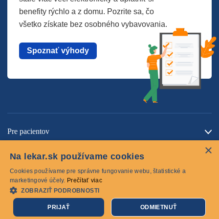
benefity rýchlo a z domu. Pozrite sa, čo
všetko získate bez osobného vybavovania.
Spoznať výhody
Pre pacientov
×
O spoločnosti
Na lekar.sk používame cookies
Kontaktujte nás
Cookies používame pre správne fungovanie webu, štatistické a
marketingové účely.
Prečítať viac
ZOBRAZIŤ PODROBNOSTI
Cookies
PRIJAŤ
ODMIETNUŤ
© 2026 lekar.sk Všetky práva vyhradené