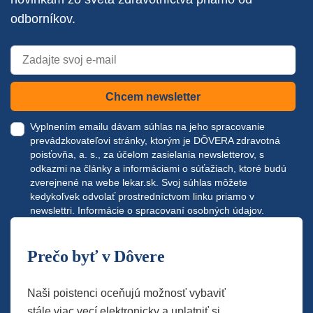
odborníkov.
Chcem newsletter
Vyplnením emailu dávam súhlas na jeho spracovanie
prevádzkovateľovi stránky, ktorým je DÔVERA zdravotná
poisťovňa, a. s., za účelom zasielania newsletterov, s
odkazmi na články a informáciami o súťažiach, ktoré budú
zverejnené na webe
lekar.sk
. Svoj súhlas môžete
kedykoľvek odvolať prostredníctvom linku priamo v
newslettri.
Informácie o spracovaní osobných údajov.
Prečo byť v Dôvere
Naši poistenci oceňujú možnosť vybaviť
stále viac vecí elektronicky a uplatniť si