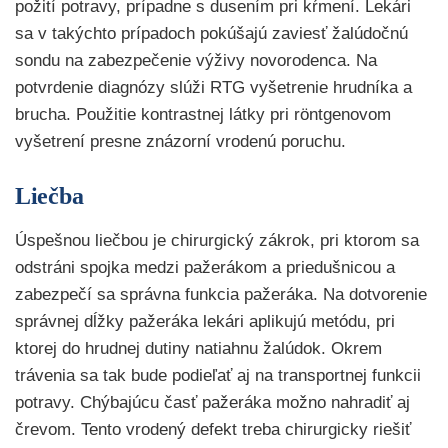
požití potravy, prípadne s dusením pri kŕmení. Lekári
sa v takýchto prípadoch pokúšajú zaviesť žalúdočnú
sondu na zabezpečenie výživy novorodenca. Na
potvrdenie diagnózy slúži RTG vyšetrenie hrudníka a
brucha. Použitie kontrastnej látky pri röntgenovom
vyšetrení presne znázorní vrodenú poruchu.
Liečba
Úspešnou liečbou je chirurgický zákrok, pri ktorom sa
odstráni spojka medzi pažerákom a priedušnicou a
zabezpečí sa správna funkcia pažeráka. Na dotvorenie
správnej dĺžky pažeráka lekári aplikujú metódu, pri
ktorej do hrudnej dutiny natiahnu žalúdok. Okrem
trávenia sa tak bude podieľať aj na transportnej funkcii
potravy. Chýbajúcu časť pažeráka možno nahradiť aj
črevom. Tento vrodený defekt treba chirurgicky riešiť