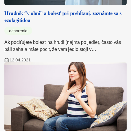
Hrudník “v ohni” a bolesť pri prehĺtaní, zoznámte sa s
ezofagitídou
ochorenia
Ak pociťujete bolesť na hrudi (najmä po jedle), často vás
páli záha a máte pocit, že vám jedlo stojí v…
12.04.2021