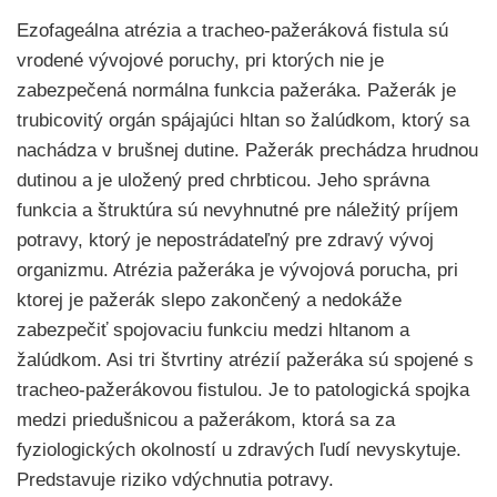
Ezofageálna atrézia a tracheo-pažeráková fistula sú
vrodené vývojové poruchy, pri ktorých nie je
zabezpečená normálna funkcia pažeráka. Pažerák je
trubicovitý orgán spájajúci hltan so žalúdkom, ktorý sa
nachádza v brušnej dutine. Pažerák prechádza hrudnou
dutinou a je uložený pred chrbticou. Jeho správna
funkcia a štruktúra sú nevyhnutné pre náležitý príjem
potravy, ktorý je nepostrádateľný pre zdravý vývoj
organizmu. Atrézia pažeráka je vývojová porucha, pri
ktorej je pažerák slepo zakončený a nedokáže
zabezpečiť spojovaciu funkciu medzi hltanom a
žalúdkom. Asi tri štvrtiny atrézií pažeráka sú spojené s
tracheo-pažerákovou fistulou. Je to patologická spojka
medzi priedušnicou a pažerákom, ktorá sa za
fyziologických okolností u zdravých ľudí nevyskytuje.
Predstavuje riziko vdýchnutia potravy.