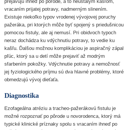
prejavujú ihneď po pôrode, a to neustálym kašľom,
vracaním prijatej potravy, nadmerným slinením.
Existuje niekoľko typov vrodenej vývojovej poruchy
pažeráka, pri ktorých môže byť spojený s priedušnicou
pomocou fistuly, ale aj nemusí. Pri obidvoch typoch
neraz dochádza ku vdýchnutiu potravy, to vedie ku
kašľu. Ďalšou možnou komplikáciou je aspiračný zápal
pľúc, ktorý sa u detí môže prejaviť až modrým
sfarbením pokožky. Vdýchnutie potravy a nemožnosť
jej fyziologického príjmu sú dva hlavné problémy, ktoré
obmedzujú vývoj dieťaťa.
Diagnostika
Ezofageálna atréziu a tracheo-pažerákovú fistulu je
možné rozpoznať po pôrode u novorodenca, ktorý má
typické klinické príznaky spolu s vracaním ihneď po