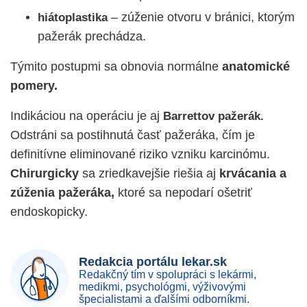
– zúženie otvoru v bránici, ktorým
hiátoplastika
pažerák prechádza.
Týmito postupmi sa obnovia normálne
anatomické
pomery.
Indikáciou na operáciu je aj
Barrettov pažerák.
Odstráni sa postihnutá časť pažeráka, čím je
definitívne eliminované riziko vzniku karcinómu.
Chirurgicky
sa zriedkavejšie riešia aj
krvácania a
zúženia pažeráka,
ktoré sa nepodarí ošetriť
endoskopicky.
Redakcia portálu lekar.sk
Redakčný tím v spolupráci s lekármi,
medikmi, psychológmi, výživovými
špecialistami a ďalšími odborníkmi.