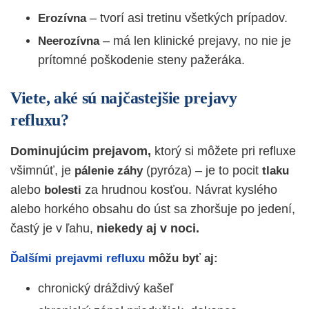
– tvorí asi tretinu všetkých prípadov.
Erozívna
– má len klinické prejavy, no nie je
Neerozívna
prítomné poškodenie steny pažeráka.
Viete, aké sú najčastejšie prejavy
refluxu?
Dominujúcim prejavom,
ktorý si môžete pri refluxe
všimnúť, je
(pyróza) – je to pocit
pálenie
záhy
tlaku
alebo
za hrudnou kosťou. Návrat kyslého
bolesti
alebo horkého obsahu do úst sa zhoršuje po jedení,
častý je v ľahu,
niekedy aj v noci.
Ďalšími prejavmi refluxu
môžu byť aj:
chronický dráždivý kašeľ