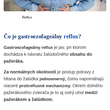
Reflux
Čo je gastroezofageálny
reflux
?
je jav, pri ktorom
Gastroezofageálny reflux
dochádza k návratu žalúdočného
obsahu do
pažeráka.
Za normálnych okolností
je postup potravy z
hltana do žalúdka
čomu napomáhajú
jednosmerný,
viaceré
Okrem dolného
protirefluxné
mechanizmy.
pažerákového zvierača je to aj ostrý uhol
medzi
pažerákom a žalúdkom.