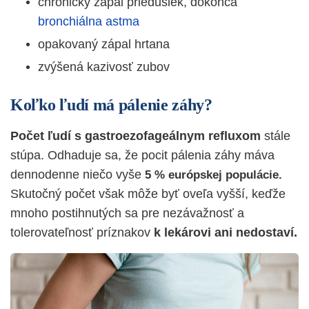
chronický zápal priedušiek, dokonca
bronchiálna astma
opakovaný zápal hrtana
zvýšená kazivosť zubov
Koľko ľudí má pálenie záhy?
Počet ľudí s gastroezofageálnym refluxom
stále
stúpa. Odhaduje sa, že pocit pálenia záhy máva
dennodenne niečo vyše
5 % európskej populácie.
Skutočný počet však môže byť oveľa vyšší, keďže
mnoho postihnutých sa pre nezávažnosť a
tolerovateľnosť príznakov
k lekárovi ani nedostaví.