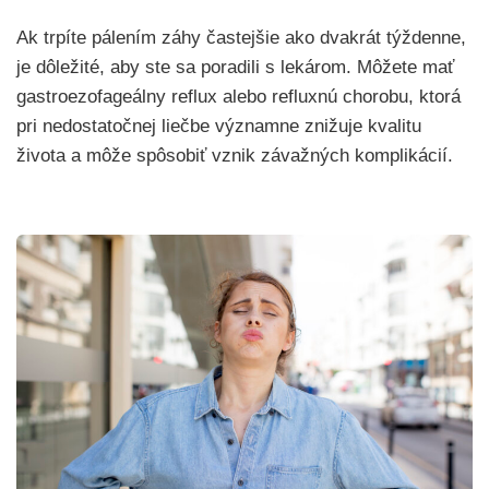
Ak trpíte
pálením záhy častejšie ako dvakrát týždenne,
je dôležité, aby ste sa poradili s lekárom. Môžete mať
gastroezofageálny reflux alebo refluxnú chorobu, ktorá
pri nedostatočnej liečbe významne znižuje kvalitu
života a môže spôsobiť vznik závažných komplikácií.