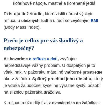
kofeínové nápoje, mastné a korenené jedlá
Existujú tiež štúdie,
ktoré zistili nárast výskytu
refluxu u
a u ľudí so
obéznych
ľudí
zvýšeným
BMI
(Body Mass Index).
Prečo je reflux pre vás škodlivý a
nebezpečný?
,
zvyčajne
Ak hovoríme
o refluxe u detí
nepredstavuje vážny problém. U dospelých je to
však inak. V pažeráku máte iné
vnútorné prostredie
ako v žalúdku.
Spätný prechod jeho obsahu,
ktorý
je vďaka žalúdočnej kyseline výrazne kyslý, pôsobí
na sliznicu pažeráka
dráždivo.
K refluxu môže dôjsť aj
–
z
dvanástnika
do
žalúdka