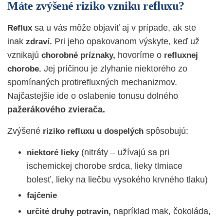
Máte zvýšené riziko vzniku refluxu?
sa u vás môže objaviť aj v prípade, ak ste
Reflux
inak
Pri jeho opakovanom výskyte, keď už
zdraví.
vznikajú
hovoríme o
chorobné
príznaky,
refluxnej
Jej príčinou je zlyhanie niektorého zo
chorobe.
spomínaných protirefluxných
mechanizmov.
Najčastejšie ide o oslabenie tonusu dolného
pažerákového zvierača.
Zvýšené
spôsobujú:
riziko refluxu u dospelých
(nitráty – užívajú sa pri
niektoré lieky
ischemickej chorobe srdca, lieky tlmiace
bolesť, lieky na liečbu vysokého krvného tlaku)
fajčenie
napríklad mak, čokoláda,
určité druhy potravín,