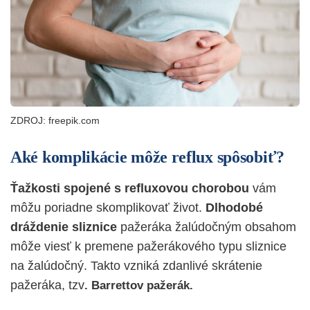
ZDROJ: freepik.com
Aké komplikácie môže reflux spôsobiť?
Ťažkosti spojené s refluxovou chorobou
vám
môžu poriadne skomplikovať život.
Dlhodobé
dráždenie sliznice
pažeráka žalúdočným obsahom
môže viesť k premene pažerákového typu sliznice
na žalúdočný. Takto vzniká zdanlivé skrátenie
pažeráka, tzv
. Barrettov pažerák.