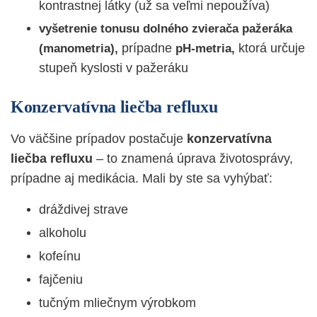
kontrastnej látky (už sa veľmi nepoužíva)
vyšetrenie tonusu dolného zvierača pažeráka
prípadne
ktorá určuje
(manometria),
pH-metria,
stupeň kyslosti v pažeráku
Konzervatívna liečba refluxu
Vo väčšine prípadov postačuje
konzervatívna
liečba refluxu
– to znamená úprava životosprávy,
prípadne aj medikácia. Mali by ste sa vyhýbať:
dráždivej strave
alkoholu
kofeínu
fajčeniu
tučným mliečnym výrobkom