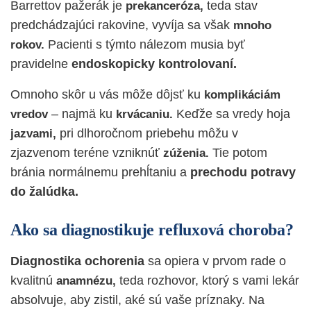
Barrettov pažerák je
teda stav
prekanceróza,
predchádzajúci rakovine, vyvíja sa však
mnoho
Pacienti s týmto nálezom musia byť
rokov.
pravidelne
endoskopicky kontrolovaní.
Omnoho skôr u vás môže dôjsť ku
komplikáciám
– najmä ku
Keďže sa vredy hoja
vredov
krvácaniu.
pri dlhoročnom priebehu môžu v
jazvami,
zjazvenom teréne vzniknúť
Tie potom
zúženia.
bránia normálnemu prehĺtaniu a
prechodu potravy
do žalúdka.
Ako sa diagnostikuje refluxová choroba?
Diagnostika ochorenia
sa opiera v prvom rade o
kvalitnú
teda rozhovor, ktorý s vami lekár
anamnézu,
absolvuje, aby zistil, aké sú vaše príznaky. Na