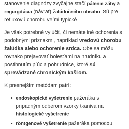
stanovenie diagnózy zvyčajne stačí
a
pálenie záhy
(návrat)
Sú pre
regurgitácia
žalúdočného obsahu.
refluxovú chorobu veľmi typické.
Je však potrebné vylúčiť, či nemáte iné ochorenia s
podobnými príznakmi, napríklad
vredovú chorobu
žalúdka alebo ochorenie srdca.
Obe sa môžu
rovnako prejavovať bolesťami na hrudníku a
postihnutím pľúc a pohrudnice, ktoré
sú
sprevádzané chronickým kašľom.
K presnejším metódam patrí:
pažeráka s
endoskopické vyšetrenie
prípadným odberom vzorky tkaniva na
histologické vyšetrenie
pažeráka pomocou
röntgenové vyšetrenie