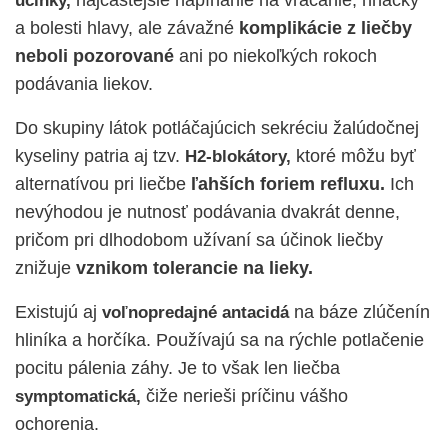
účinky,
a bolesti hlavy, ale závažné
komplikácie z liečby
neboli pozorované
ani po niekoľkých rokoch
podávania liekov.
Do skupiny látok potláčajúcich sekréciu žalúdočnej
kyseliny patria aj tzv.
ktoré môžu byť
H2-blokátory,
alternatívou pri liečbe
ľahších foriem refluxu.
Ich
nevýhodou je nutnosť podávania dvakrát denne,
pričom pri dlhodobom užívaní sa účinok liečby
znižuje
vznikom tolerancie na lieky.
Existujú aj
na báze zlúčenín
voľnopredajné antacidá
hliníka a horčíka. Používajú sa na rýchle potlačenie
pocitu pálenia záhy. Je to však len liečba
čiže nerieši príčinu vášho
symptomatická,
ochorenia.