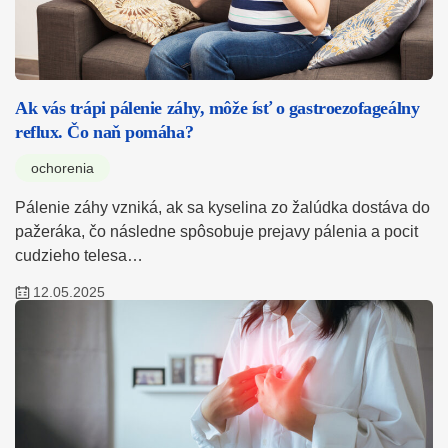
Ak vás trápi pálenie záhy, môže ísť o gastroezofageálny
reflux. Čo naň pomáha?
ochorenia
Pálenie záhy vzniká, ak sa kyselina zo žalúdka dostáva do
pažeráka, čo následne spôsobuje prejavy pálenia a pocit
cudzieho telesa…
12.05.2025