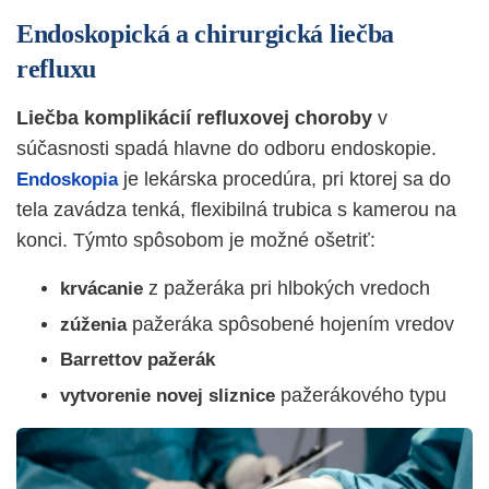
Endoskopická a chirurgická liečba
refluxu
Liečba komplikácií refluxovej choroby
v
súčasnosti spadá hlavne do odboru endoskopie.
je lekárska procedúra, pri ktorej sa do
Endoskopia
tela zavádza tenká, flexibilná trubica s kamerou na
konci. Týmto spôsobom je možné ošetriť:
z pažeráka pri hlbokých vredoch
krvácanie
pažeráka spôsobené hojením vredov
zúženia
Barrettov
pažerák
pažerákového typu
vytvorenie
novej
sliznice