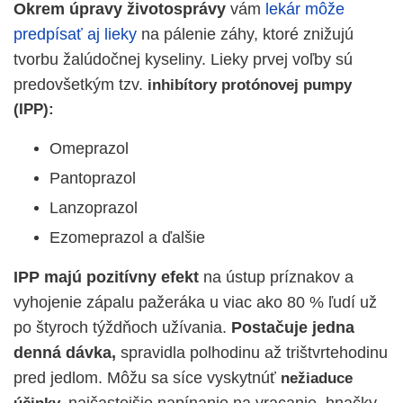
Okrem úpravy životosprávy
vám
lekár môže
predpísať aj lieky
na pálenie záhy, ktoré znižujú
tvorbu žalúdočnej kyseliny. Lieky prvej voľby sú
predovšetkým tzv.
inhibítory protónovej pumpy
(IPP):
Omeprazol
Pantoprazol
Lanzoprazol
Ezomeprazol a ďalšie
IPP majú pozitívny efekt
na ústup príznakov a
vyhojenie zápalu pažeráka u viac ako 80 % ľudí už
po štyroch týždňoch užívania.
Postačuje jedna
denná dávka,
spravidla polhodinu až trištvrtehodinu
pred jedlom. Môžu sa síce vyskytnúť
nežiaduce
najčastejšie napínanie na vracanie, hnačky