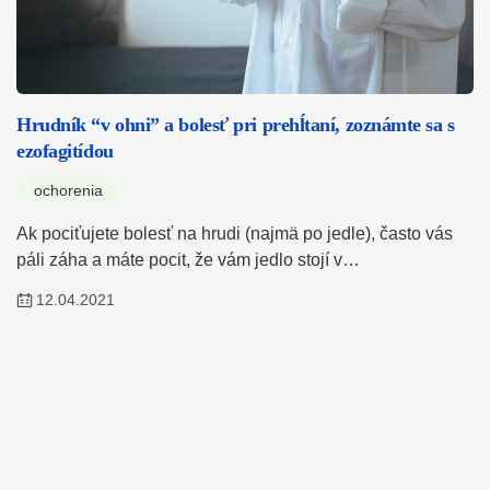
Hrudník “v ohni” a bolesť pri prehĺtaní, zoznámte sa s
ezofagitídou
ochorenia
Ak pociťujete bolesť na hrudi (najmä po jedle), často vás
páli záha a máte pocit, že vám jedlo stojí v…
12.04.2021