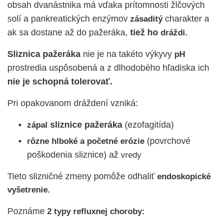
obsah dvanástnika má vďaka prítomnosti žlčových
solí a pankreatických enzýmov
charakter a
zásaditý
ak sa dostane až do pažeráka,
tiež ho
dráždi.
Sliznica pažeráka
nie je na takéto výkyvy
pH
prostredia uspôsobená a z dlhodobého hľadiska ich
nie je schopná tolerovať.
Pri opakovanom dráždení vzniká:
sliznice pažeráka
(ezofagitída)
zápal
(povrchové
rôzne hlboké a početné erózie
poškodenia sliznice) až
vredy
Tieto slizničné zmeny pomôže odhaliť
endoskopické
vyšetrenie.
Poznáme
2 typy refluxnej choroby: