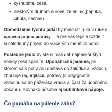
kysnutému cestu
niektorým druhom surovej zeleniny (paprika,
cibuľa, cesnak)
Obmedzenie týchto jedál
by malo ísť ruka v ruke s
– je pre vás lepšie rozdeliť
úpravou príjmu potravy
si celodenný príjem do viacerých menších porcií.
Posledné jedlo
by ste si mali dať najneskôr štyri
hodiny pred spaním.
Uponáhľané jedenie,
pri
ktorom sa s potravou dostáva do žalúdka aj vzduch,
zhoršuje regurgitáciu potravy (s odgrgnutím
vzduchu sa do pažeráka vracia aj časť žalúdočného
obsahu). Rovnako pôsobia aj
bublinkové nápoje.
Čo pomáha na pálenie záhy?