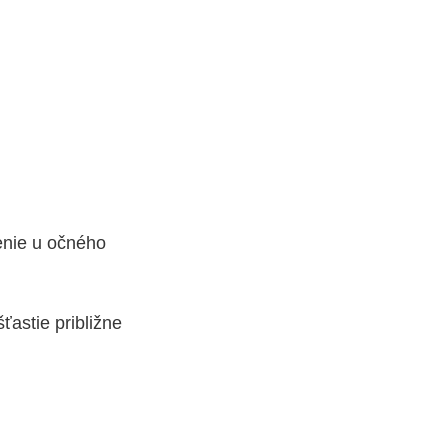
renie u očného
ťastie približne