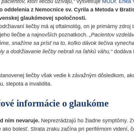
acientov, ktorí liečbu užívajú,“
vysvetľuje
MUDr. Erika 
 oddelenia z Nemocnice sv. Cyrila a Metoda v Bratis
venskej glaukómovej spoločnosti.
držiavaní liečby má aj oftalmológ, on je primárny zdroj 
jeho liečbe a najnovších poznatkoch.
„Pacientov vzdelá
óme, snažíme sa prísť na to, koľko dávok liečiva vynech
ly a dodržiavanie liečby nebrali na ľahkú váhu,“
dodáva 
stanovenej liečby však vedie k závažným dôsledkom, ak
, slepota a invalidita.
čové informácie o glaukóme
ed ním nevaruje.
Neprezrádzajú ho žiadne symptómy. Zv
 ako bolesť. Strata zraku začína pri periférnom videní, 