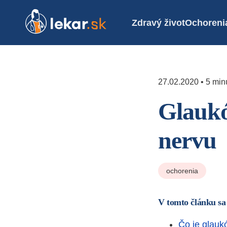
Zdravý život
Ochoreni
27.02.2020 • 5 minú
Glaukó
nervu
ochorenia
V tomto článku sa
Čo je glau