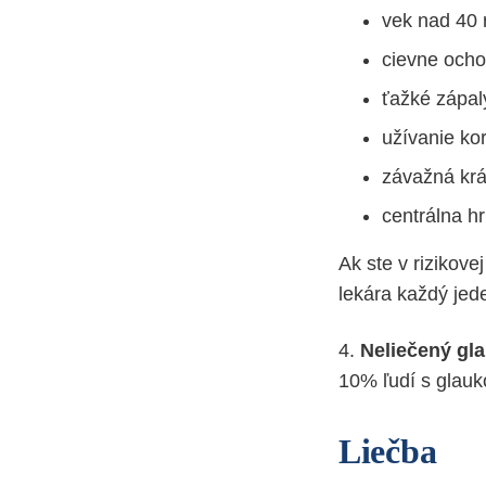
vek nad 40 
cievne ocho
ťažké zápal
užívanie kor
závažná krá
centrálna h
Ak ste v rizikove
lekára každý jede
4.
Neliečený gla
10% ľudí s glaukó
Liečba