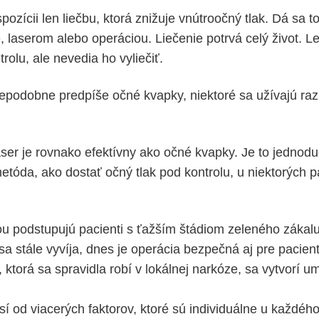
zícii len liečbu, ktorá znižuje vnútroočný tlak. Dá sa t
laserom alebo operáciou. Liečenie potrvá celý život. Le
olu, ale nevedia ho vyliečiť.
podobne predpíše očné kvapky, niektoré sa užívajú raz
aser je rovnako efektívny ako očné kvapky. Je to jednodu
metóda, ako dostať očný tlak pod kontrolu, u niektorých 
u podstupujú pacienti s ťažším štádiom zeleného zákalu
sa stále vyvíja, dnes je operácia bezpečná aj pre pacien
i, ktorá sa spravidla robí v lokálnej narkóze, sa vytvorí u
sí od viacerých faktorov, ktoré sú individuálne u každéh