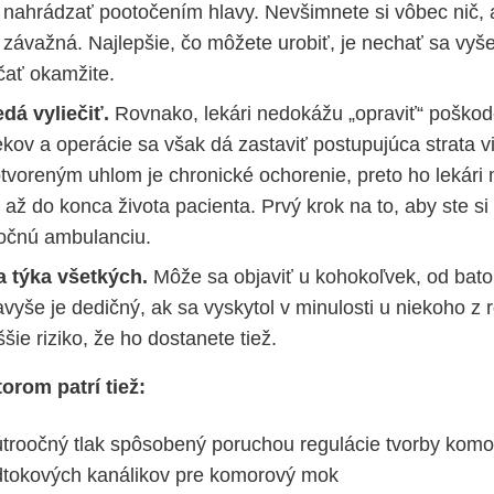
ahrádzať pootočením hlavy. Nevšimnete si vôbec nič, a
 závažná. Najlepšie, čo môžete urobiť, je nechať sa vyšet
ať okamžite.
edá vyliečiť.
Rovnako, lekári nedokážu „opraviť“ poškod
kov a operácie sa však dá zastaviť postupujúca strata v
tvoreným uhlom je chronické ochorenie, preto ho lekári
až do konca života pacienta. Prvý krok na to, aby ste si
ť očnú ambulanciu.
 týka všetkých.
Môže sa objaviť u kohokoľvek, od batol
vyše je dedičný, ak sa vyskytol v minulosti u niekoho z 
ie riziko, že ho dostanete tiež.
orom patrí tiež:
troočný tlak spôsobený poruchou regulácie tvorby kom
dtokových kanálikov pre komorový mok