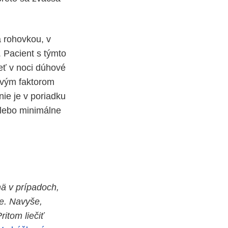
 rohovkou, v
 Pacient s týmto
eť v noci dúhové
ovým faktorom
ie je v poriadku
alebo minimálne
mä v prípadoch,
me. Navyše,
itom liečiť