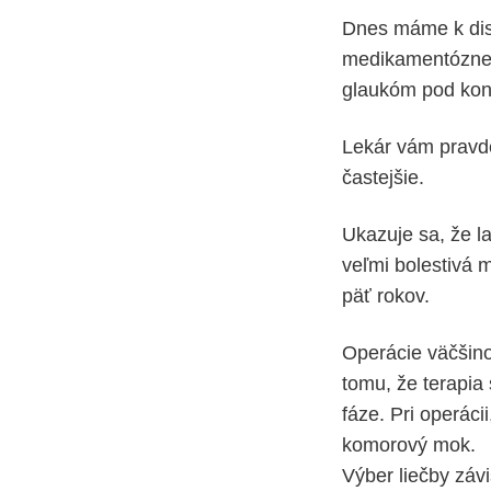
Dnes máme k dispo
medikamentózne, 
glaukóm pod kontr
Lekár vám pravde
častejšie.
Ukazuje sa, že l
veľmi bolestivá 
päť rokov.
Operácie väčšino
tomu, že terapia 
fáze. Pri operáci
komorový mok.
Výber liečby závi