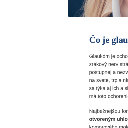
Čo je gl
Glaukóm je ochor
zrakový nerv str
postupnej a nezv
na svete, trpia 
sa týka aj ich a 
má toto ochoreni
Najbežnejšou fo
otvoreným uhl
komorového moku 