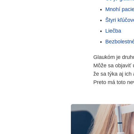
Mnohí pacie
Štyri kľúčo
Liečba
Bezbolestné
Glaukóm je druho
Môže sa objaviť u
že sa týka aj ich
Preto má toto ne