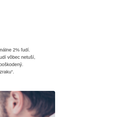
imálne 2% ľudí.
udí vôbec netuší,
e poškodený.
zraku“.