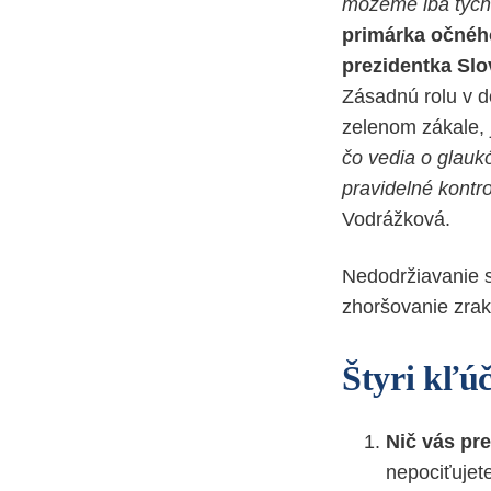
môžeme iba tých p
primárka očného
prezidentka Slo
Zásadnú rolu v do
zelenom zákale, 
čo vedia o glauk
pravidelné kontro
Vodrážková.
Nedodržiavanie 
zhoršovanie zraku
Štyri kľú
Nič vás pr
nepociťujete