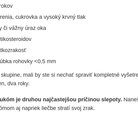
rokov
renia, cukrovka a vysoký krvný tlak
y či vážny úraz oka
tikosteroidov
tkozrakosť
rúbka rohovky <0,5 mm
j skupine, mali by ste si nechať spraviť kompletné vyšet
n, dva roky.
ukóm je druhou najčastejšou príčinou slepoty.
Naneš
mom aj napriek liečbe stratí svoj zrak.