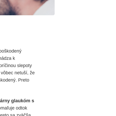
 poškodený
hádza k
príčinou slepoty
 vôbec netuší, že
oškodený. Preto
árny glaukóm s
omaľuje odtok
preto sa zväčša