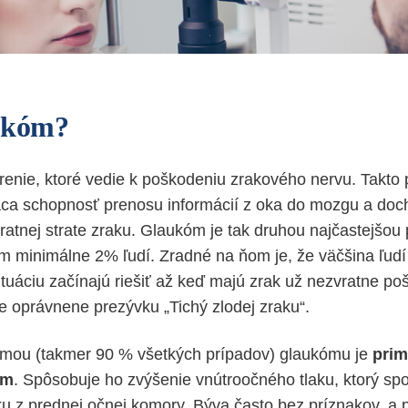
aukóm?
enie, ktoré vedie k poškodeniu zrakového nervu. Takto
áca schopnosť prenosu informácií z oka do mozgu a doc
ratnej strate zraku. Glaukóm je tak druhou najčastejšou 
ním minimálne 2% ľudí. Zradné na ňom je, že väčšina ľudí
situáciu začínajú riešiť až keď majú zrak už nezvratne p
e oprávnene prezývku „Tichý zlodej zraku“.
rmou (takmer 90 % všetkých prípadov) glaukómu je
prim
om
. Spôsobuje ho zvýšenie vnútroočného tlaku, ktorý sp
z prednej očnej komory. Býva často bez príznakov, a 