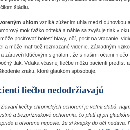
čilom štádiu.
tvoreným uhlom
vzniká zúžením uhla medzi dúhovkou a
morový mok ťažko odteká a náhle sa zvyšuje tlak v oku.
ôže pociťovať bolesť hlavy, očí, pocit na vracanie, vidi
iel a môže mať tiež rozmazané videnie. Základným rizik
a zároveň kľúčovým signálom, že s našimi očami niečo n
oočný tlak. Vďaka včasnej liečbe môžu pacienti predísť 
poškodenie zraku, ktoré glaukóm spôsobuje.
ienti liečbu nedodržiavajú
ržiavaní liečby chronických ochorení je veľmi slabá, naj
estné a bezpríznakové ochorenia, čo platí aj pri glaukó
príde a otvorene nepovie, že si kvapky do očí nedáva. Pr