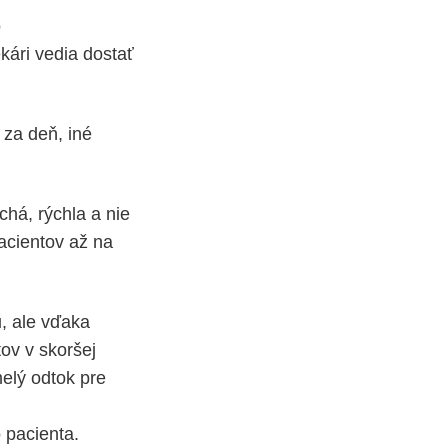
o
kári vedia dostať
 za deň, iné
chá, rýchla a nie
pacientov až na
, ale vďaka
tov v skoršej
melý odtok pre
o pacienta.