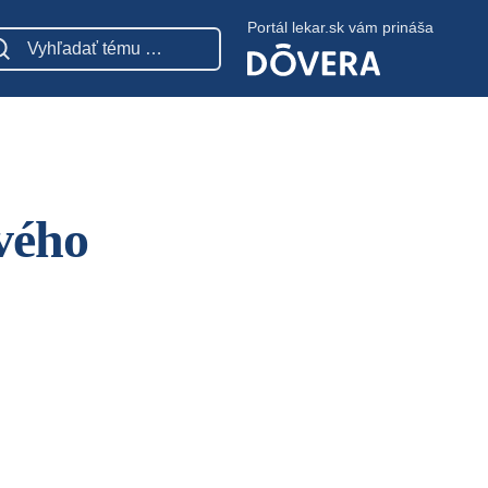
Portál lekar.sk vám prináša
vého