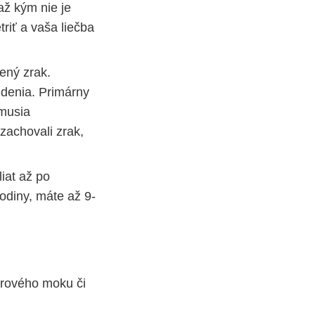
ž kým nie je
riť a vaša liečba
ený zrak.
idenia. Primárny
 musia
 zachovali zrak,
iat až po
rodiny, máte až 9-
orového moku či