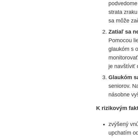
podvedome n
strata zraku
sa môže zač
Zatiaľ sa n
Pomocou lie
glaukóm s o
monitorovať 
je navštívi
Glaukóm sa
seniorov. Na
násobne vyšš
K rizikovým fakt
zvýšený vnú
upchatím o