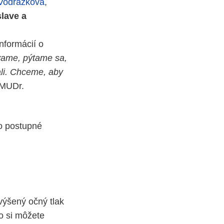
Vodrážková
,
lave a
informácií o
vame, pýtame sa,
ali. Chceme, aby
MUDr.
o postupné
ýšený očný tlak
čo si môžete