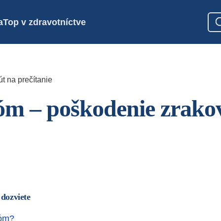
a
Top v zdravotníctve
t na prečítanie
m – poškodenie zrako
 dozviete
kóm?