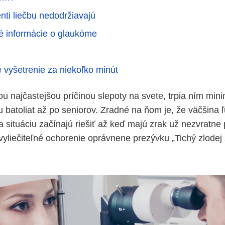
nti liečbu nedodržiavajú
vé informácie o glaukóme
 vyšetrenie za niekoľko minút
u najčastejšou príčinou slepoty na svete, trpia ním min
 batoliat až po seniorov. Zradné na ňom je, že väčšina ľ
 a situáciu začínajú riešiť až keď majú zrak už nezvratn
vyliečiteľné ochorenie oprávnene prezývku „Tichý zlodej 