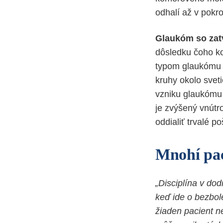
odhalí až v pokro
Glaukóm so za
dôsledku čoho ko
typom glaukómu m
kruhy okolo svet
vzniku glaukómu 
je zvýšený vnútr
oddialiť trvalé 
Mnohí pac
„Disciplína v dod
keď ide o bezbol
žiaden pacient ne