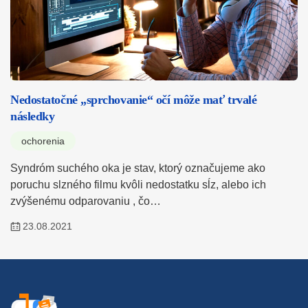
Nedostatočné „sprchovanie“ očí môže mať trvalé
následky
ochorenia
Syndróm suchého oka je stav, ktorý označujeme ako
poruchu slzného filmu kvôli nedostatku sĺz, alebo ich
zvýšenému odparovaniu , čo…
23.08.2021