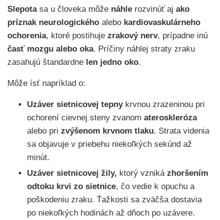
Slepota
sa u človeka môže
náhle
rozvinúť aj
ako
príznak neurologického
alebo
kardiovaskulárneho
ochorenia
, ktoré postihuje
zrakový nerv
, prípadne inú
časť mozgu alebo oka
. Príčiny náhlej straty zraku
zasahujú štandardne
len jedno oko
.
Môže ísť napríklad o:
Uzáver sietnicovej tepny
krvnou zrazeninou pri
ochorení cievnej steny zvanom
ateroskleróza
alebo pri
zvýšenom krvnom tlaku
. Strata videnia
sa objavuje v priebehu niekoľkých sekúnd až
minút.
Uzáver sietnicovej žily,
ktorý vzniká
zhoršením
odtoku krvi zo sietnice
, čo vedie k opuchu a
poškodeniu zraku. Ťažkosti sa zväčša dostavia
po niekoľkých hodinách až dňoch po uzávere.