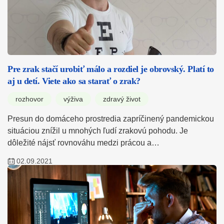
Pre zrak stačí urobiť málo a rozdiel je obrovský. Platí to
aj u detí. Viete ako sa starať o zrak?
rozhovor
výživa
zdravý život
Presun do domáceho prostredia zapríčinený pandemickou
situáciou znížil u mnohých ľudí zrakovú pohodu. Je
dôležité nájsť rovnováhu medzi prácou a…
02.09.2021