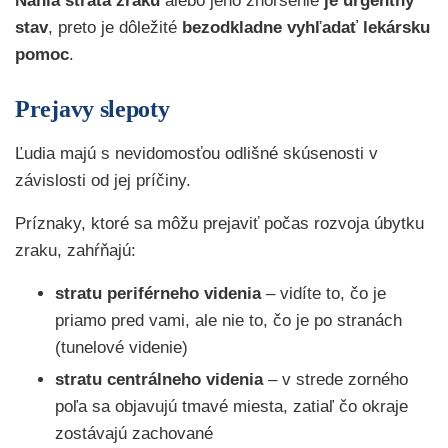
Náhla strata zraku
alebo jeho zhoršenie
je urgentný
stav
,
preto je dôležité
bezodkladne vyhľadať lekársku
pomoc
.
Prejavy slepoty
Ľudia majú s nevidomosťou odlišné skúsenosti v
závislosti od jej príčiny.
Príznaky, ktoré sa môžu prejaviť počas rozvoja úbytku
zraku, zahŕňajú:
stratu periférneho videnia
– vidíte to, čo je
priamo pred vami, ale nie to, čo je po stranách
(tunelové videnie)
stratu centrálneho videnia
– v strede zorného
poľa sa objavujú tmavé miesta, zatiaľ čo okraje
zostávajú zachované