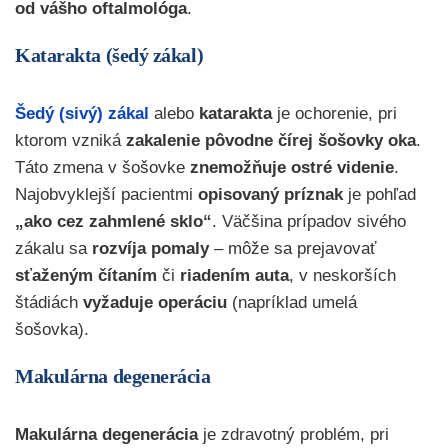
od vášho oftalmológa
.
Katarakta (šedý zákal)
Šedý (sivý) zákal
alebo
katarakta
je ochorenie, pri
ktorom vzniká
zakalenie pôvodne čírej šošovky oka
.
Táto zmena v šošovke
znemožňuje ostré videnie
.
Najobvyklejší pacientmi
opisovaný príznak
je pohľad
„ako cez zahmlené sklo“
.
Väčšina prípadov sivého
zákalu sa
rozvíja pomaly
– môže sa prejavovať
sťaženým čítaním
či
riadením auta
, v neskorších
štádiách
vyžaduje operáciu
(napríklad umelá
šošovka).
Makulárna degenerácia
Makulárna degenerácia
je zdravotný problém, pri