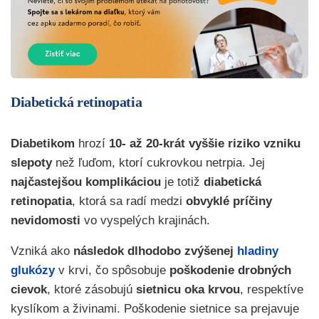
Diabetická retinopatia
Diabetikom
hrozí
10- až 20-krát vyššie riziko
vzniku
slepoty
než ľuďom, ktorí cukrovkou netrpia. Jej
najčastejšou komplikáciou
je totiž
diabetická
retinopatia
, ktorá sa radí medzi
obvyklé príčiny
nevidomosti
vo vyspelých krajinách.
Vzniká ako
následok dlhodobo zvýšenej
hladiny
glukózy
v krvi, čo spôsobuje
poškodenie drobných
cievok
, ktoré zásobujú
sietnicu oka krvou
, respektíve
kyslíkom a živinami. Poškodenie sietnice sa prejavuje