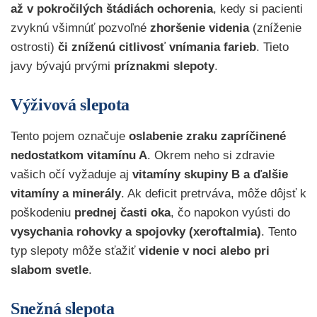
až v pokročilých štádiách ochorenia
, kedy si pacienti
zvyknú všimnúť pozvoľné
zhoršenie videnia
(zníženie
ostrosti)
či zníženú citlivosť vnímania farieb
. Tieto
javy bývajú prvými
príznakmi slepoty
.
Výživová slepota
Tento pojem označuje
oslabenie zraku zapríčinené
nedostatkom vitamínu A
. Okrem neho si zdravie
vašich očí vyžaduje aj
vitamíny skupiny B a ďalšie
vitamíny a minerály
. Ak deficit pretrváva, môže dôjsť k
poškodeniu
prednej časti oka
,
čo napokon vyústi do
vysychania rohovky a spojovky (xeroftalmia)
. Tento
typ slepoty môže sťažiť
videnie v noci alebo pri
slabom svetle
.
Snežná slepota