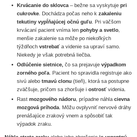
Krvácanie do sklovca
– bežne sa vyskytuje
pri
cukrovke
. Dochádza počas neho k
zakaleniu
tekutiny vypĺňajúcej očnú guľu
.
Pri väčšom
krvácaní pacient vníma len
pohyby a svetlo
,
menšie zakalenie sa môže po niekoľkých
týždňoch
vstrebať
a videnie sa upraví samo.
Niekedy je však potrebná liečba.
Odlúčenie sietnice,
čo sa prejavuje
výpadkom
zorného poľa
. Pacient ho spravidla registruje ako
sivú alebo
tmavú clonu
(tieň), ktorá sa postupne
zväčšuje, pričom sa zhoršuje i
ostrosť
videnia.
Rast
mozgového nádoru
, prípadne náhla
cievna
mozgová príhoda
. Môžu ovplyvniť nervové dráhy
prenášajúce zrakový vnem a spôsobiť tak
výpadok zraku.