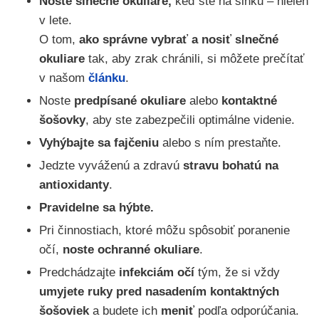
Noste slnečné okuliare,
keď ste na slnku – nielen
v lete.
O tom,
ako správne vybrať a nosiť slnečné
okuliare
tak, aby zrak chránili, si môžete prečítať
v našom
článku
.
Noste
predpísané okuliare
alebo
kontaktné
šošovky
, aby ste zabezpečili optimálne videnie.
Vyhýbajte sa
fajčeniu
alebo s ním prestaňte.
Jedzte vyváženú a zdravú
stravu bohatú na
antioxidanty
.
Pravidelne sa hýbte.
Pri činnostiach, ktoré môžu spôsobiť poranenie
očí,
noste ochranné okuliare
.
Predchádzajte
infekciám očí
tým, že si vždy
umyjete ruky pred nasadením kontaktných
šošoviek
a budete ich
meniť
podľa odporúčania.