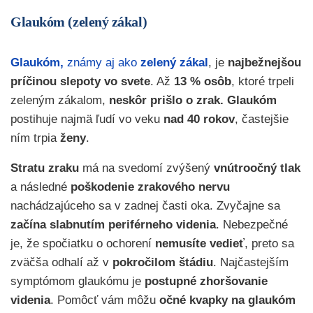
Glaukóm (zelený zákal)
Glaukóm,
známy aj ako
zelený zákal
, je
najbežnejšou
príčinou slepoty vo svete
. Až
13 % osôb
, ktoré trpeli
zeleným zákalom,
neskôr prišlo o zrak.
Glaukóm
postihuje najmä ľudí vo veku
nad 40 rokov
, častejšie
ním trpia
ženy
.
Stratu zraku
má na svedomí zvýšený
vnútroočný tlak
a následné
poškodenie zrakového nervu
nachádzajúceho sa v zadnej časti oka. Zvyčajne sa
začína slabnutím periférneho videnia
. Nebezpečné
je, že spočiatku o ochorení
nemusíte vedieť
, preto sa
zväčša odhalí až v
pokročilom štádiu
. Najčastejším
symptómom glaukómu je
postupné zhoršovanie
videnia
.
Pomôcť vám môžu
očné kvapky na glaukóm