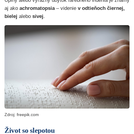
Úplný alebo výrazný úbytok farebného videnia je známy
aj ako
achromatopsia
–
videnie
v odtieňoch čiernej,
bielej
alebo
sivej
.
Zdroj: freepik.com
Život so slepotou