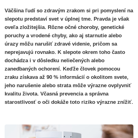
Väčšina ľudí so zdravým zrakom si pri pomyslení na
slepotu predstaví svet v úplnej tme. Pravda je však
oveľa zložitejšia. Rôzne očné choroby, genetické
poruchy a vrodené chyby, ako aj starnutie alebo
úrazy môžu narušiť zdravé videnie, pričom sa
neprejavujú rovnako. K slepote okrem toho často
dochádza i v dôsledku neliečených alebo
zanedbaných ochorení. Keďže človek pomocou
zraku získava až 90 % informácií o okolitom svete,
jeho narušenie alebo strata môže výrazne ovplyvniť
kvalitu života. Včasná prevencia a správna
starostlivosť o oči dokáže toto riziko výrazne znížiť.