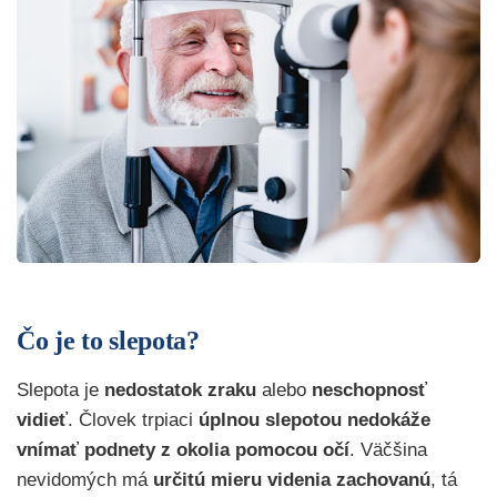
Čo je to slepota?
Slepota je
nedostatok zraku
alebo
neschopnosť
vidieť
. Človek trpiaci
úplnou slepotou
nedokáže
vnímať podnety
z okolia
pomocou očí
. Väčšina
nevidomých má
určitú mieru videnia zachovanú
, tá