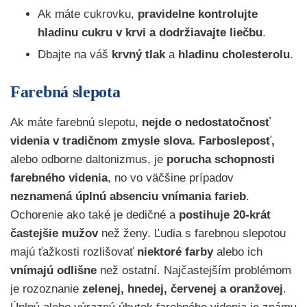
Ak máte cukrovku,
pravidelne kontrolujte
hladinu cukru v krvi a dodržiavajte liečbu
.
Dbajte na váš
krvný tlak
a
hladinu cholesterolu
.
Farebná slepota
Ak máte farebnú slepotu,
nejde o nedostatočnosť
videnia v tradičnom zmysle slova.
Farbosleposť,
alebo odborne daltonizmus, je
porucha schopnosti
farebného videnia
, no vo väčšine prípadov
neznamená úplnú absenciu vnímania farieb
.
Ochorenie ako také je dedičné a
postihuje 20-krát
častejšie mužov
než ženy. Ľudia s farebnou slepotou
majú ťažkosti rozlišovať
niektoré farby
alebo ich
vnímajú odlišne
než ostatní. Najčastejším problémom
je rozoznanie
zelenej, hnedej, červenej a oranžovej
.