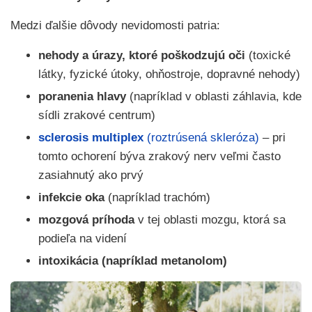
Medzi ďalšie dôvody nevidomosti patria:
nehody a úrazy, ktoré poškodzujú oči
(toxické
látky, fyzické útoky, ohňostroje, dopravné nehody)
poranenia hlavy
(napríklad v oblasti záhlavia, kde
sídli zrakové centrum)
sclerosis multiplex
(roztrúsená skleróza)
– pri
tomto ochorení býva zrakový nerv veľmi často
zasiahnutý ako prvý
infekcie oka
(napríklad trachóm)
mozgová príhoda
v tej oblasti mozgu, ktorá sa
podieľa na videní
intoxikácia (napríklad metanolom)