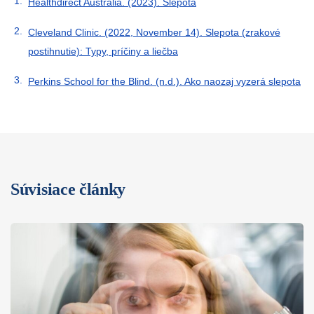
Healthdirect Australia. (2023). Slepota
Cleveland Clinic. (2022, November 14). Slepota (zrakové
postihnutie): Typy, príčiny a liečba
Perkins School for the Blind. (n.d.). Ako naozaj vyzerá slepota
Súvisiace články