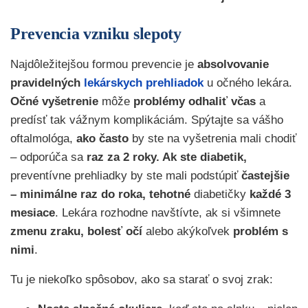
Prevencia vzniku slepoty
Najdôležitejšou formou prevencie je
absolvovanie
pravidelných
lekárskych prehliadok
u očného lekára.
Očné vyšetrenie
môže
problémy odhaliť včas
a
predísť tak vážnym komplikáciám. Spýtajte sa vášho
oftalmológa,
ako často
by ste na vyšetrenia mali chodiť
– odporúča sa
raz za 2 roky. Ak ste diabetik,
preventívne prehliadky
by ste mali podstúpiť
častejšie
– minimálne raz do roka, tehotné
diabetičky
každé 3
mesiace
.
Lekára rozhodne navštívte, ak si všimnete
zmenu zraku, bolesť očí
alebo akýkoľvek
problém s
nimi
.
Tu je niekoľko spôsobov, ako sa starať o svoj zrak: