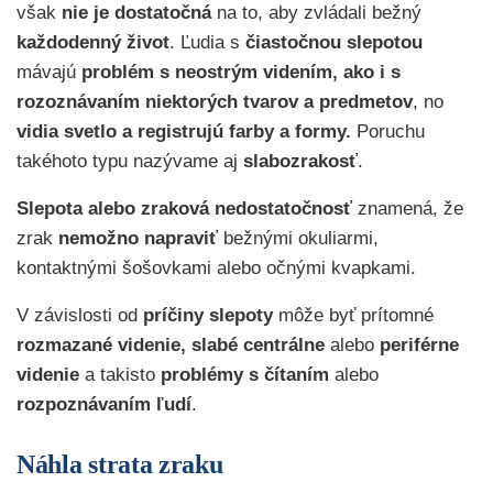
však
nie
je
dostatočná
na to, aby zvládali bežný
každodenný život
. Ľudia s
čiastočnou slepotou
mávajú
problém s neostrým videním, ako i s
rozoznávaním niektorých tvarov a predmetov
,
no
vidia svetlo a registrujú farby a formy.
Poruchu
takéhoto typu nazývame aj
slabozrakosť
.
Slepota alebo zraková nedostatočnosť
znamená, že
zrak
nemožno napraviť
bežnými okuliarmi,
kontaktnými šošovkami alebo očnými kvapkami.
V závislosti od
príčiny slepoty
môže byť prítomné
rozmazané videnie,
slabé centrálne
alebo
periférne
videnie
a takisto
problémy s čítaním
alebo
rozpoznávaním ľudí
.
Náhla strata zraku