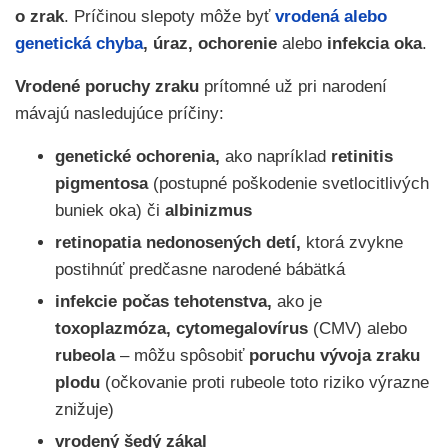
o zrak
. Príčinou slepoty môže byť
vrodená alebo
genetická chyba
,
úraz,
ochorenie
alebo
infekcia oka
.
Vrodené poruchy zraku
prítomné už pri narodení
mávajú nasledujúce príčiny:
genetické ochorenia,
ako napríklad
retinitis
pigmentosa
(postupné poškodenie svetlocitlivých
buniek oka) či
albinizmus
retinopatia nedonosených detí,
ktorá zvykne
postihnúť predčasne narodené bábätká
infekcie počas tehotenstva,
ako je
toxoplazmóza,
cytomegalovírus
(CMV) alebo
rubeola
– môžu spôsobiť
poruchu vývoja zraku
plodu
(očkovanie proti rubeole toto riziko výrazne
znižuje)
vrodený šedý zákal