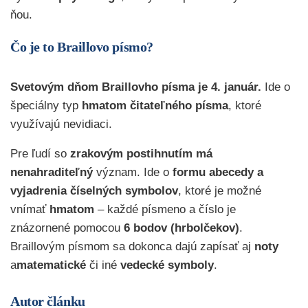
ňou.
Čo je to Braillovo písmo?
Svetovým dňom Braillovho písma je 4. január.
Ide o
špeciálny typ
hmatom čitateľného písma
, ktoré
využívajú nevidiaci.
Pre ľudí so
zrakovým postihnutím má
nenahraditeľný
význam. Ide o
formu abecedy a
vyjadrenia číselných symbolov
, ktoré je možné
vnímať
hmatom
– každé písmeno a číslo je
znázornené pomocou
6 bodov (hrbolčekov)
.
Braillovým písmom sa dokonca dajú zapísať aj
noty
a
matematické
či iné
vedecké
symboly
.
Autor článku