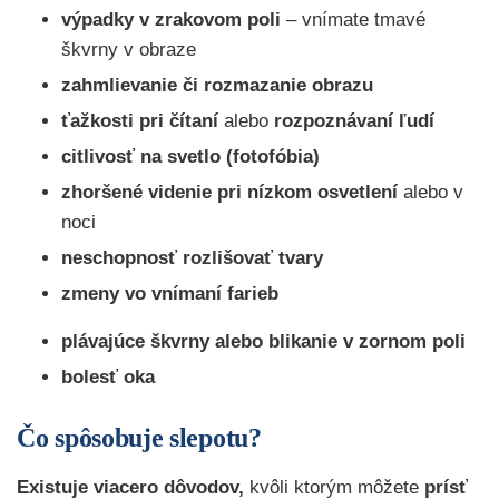
výpadky v zrakovom poli
– vnímate tmavé
škvrny v obraze
zahmlievanie či rozmazanie obrazu
ťažkosti pri čítaní
alebo
rozpoznávaní ľudí
citlivosť na svetlo (fotofóbia)
zhoršené videnie pri nízkom osvetlení
alebo v
noci
neschopnosť rozlišovať tvary
zmeny vo vnímaní farieb
plávajúce škvrny alebo blikanie v zornom poli
bolesť oka
Čo spôsobuje slepotu?
Existuje viacero dôvodov,
kvôli ktorým môžete
prísť