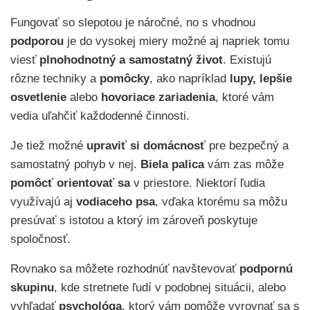
Fungovať so slepotou je náročné, no s vhodnou
podporou
je do vysokej miery možné aj napriek tomu
viesť
plnohodnotný a samostatný život
. Existujú
rôzne techniky a
pomôcky
, ako napríklad
lupy,
lepšie
osvetlenie
alebo
hovoriace zariadenia
, ktoré vám
vedia uľahčiť každodenné činnosti.
Je tiež možné
upraviť si domácnosť
pre bezpečný a
samostatný pohyb v nej.
Biela palica
vám zas môže
pomôcť orientovať sa
v priestore. Niektorí ľudia
využívajú aj
vodiaceho psa
, vďaka ktorému sa môžu
presúvať s istotou a ktorý im zároveň poskytuje
spoločnosť.
Rovnako sa môžete rozhodnúť navštevovať
podpornú
skupinu
, kde stretnete ľudí v podobnej situácii, alebo
vyhľadať
psychológa
, ktorý vám pomôže vyrovnať sa s