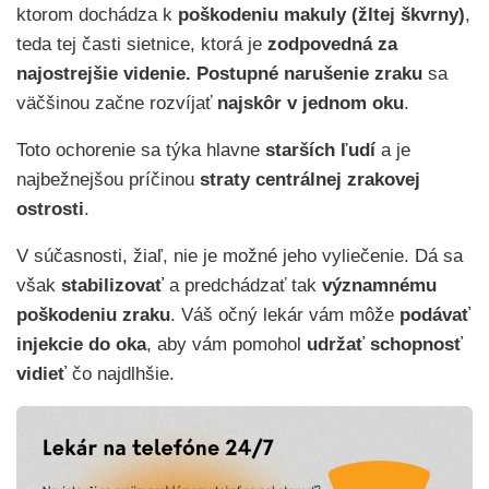
ktorom dochádza k
poškodeniu makuly (žltej škvrny)
,
teda tej časti sietnice, ktorá je
zodpovedná za
najostrejšie videnie.
Postupné narušenie zraku
sa
väčšinou začne rozvíjať
najskôr v jednom oku
.
Toto ochorenie sa týka hlavne
starších ľudí
a je
najbežnejšou príčinou
straty centrálnej zrakovej
ostrosti
.
V súčasnosti, žiaľ, nie je možné jeho vyliečenie. Dá sa
však
stabilizovať
a predchádzať tak
významnému
poškodeniu zraku
.
Váš očný lekár vám môže
podávať
injekcie do oka
,
aby vám pomohol
udržať schopnosť
vidieť
čo najdlhšie.