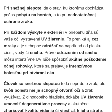
Pri
snežnej slepote
ide o stav, ku ktorému dochádza
počas
pobytu na horách
, a to pri
nedostatočnej
ochrane
zraku
.
Pri každom výskyte v exteriéri
v priebehu dňa sú
vaše oči vystavené
UV žiareniu
. To preniká aj
cez
mraky
a je schopné
odrážať sa
napríklad od piesku,
ciest, vody či
snehu
. Práve
odrazením od snehu
môžu intenzívne UV lúče spôsobiť
akútne poškodenie
očnej rohovky
, ktoré sa prejavuje
intenzívnou
bolesťou pri otváraní oka
.
Človek so snežnou slepotou
teda nepríde o zrak, ale
kvôli bolesti nie je schopný otvoriť oči
a zrak
využívať. Z dlhodobého hľadiska dokáže
UV žiarenie
umocniť degeneratívne procesy
a skutočne
zhoršovať kvalitu videnia či viesť až k jeho strate
.