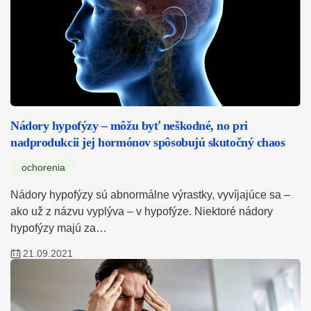
Nádory hypofýzy – môžu byť neškodné, no pri
nadprodukcii jej hormónov spôsobujú skutočný chaos
ochorenia
Nádory hypofýzy sú abnormálne výrastky, vyvíjajúce sa –
ako už z názvu vyplýva – v hypofýze. Niektoré nádory
hypofýzy majú za…
21.09.2021