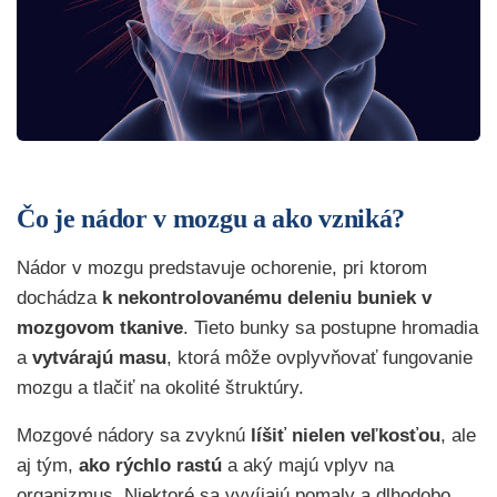
Čo je nádor v mozgu a ako vzniká?
Nádor v mozgu predstavuje ochorenie, pri ktorom
dochádza
k nekontrolovanému deleniu buniek v
mozgovom tkanive
. Tieto bunky sa postupne hromadia
a
vytvárajú masu
, ktorá môže ovplyvňovať fungovanie
mozgu a tlačiť na okolité štruktúry.
Mozgové nádory sa zvyknú
líšiť nielen veľkosťou
, ale
aj tým,
ako rýchlo rastú
a aký majú vplyv na
organizmus. Niektoré sa vyvíjajú pomaly a dlhodobo