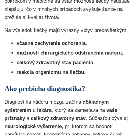
pokrokom v medicíne sa však možnosti liečby neustále
zlepšujú, čo v mnohých prípadoch zvyšuje šance na
prežitie aj kvalitu života.
Na výsledok liečby majú výrazný vplyv predovšetkým:
včasné zachytenie ochorenia
,
možnosti chirurgického odstránenia nádoru
,
celkový zdravotný stav pacienta
,
reakcia organizmu na liečbu
.
Ako prebieha diagnostika?
Diagnostika nádoru mozgu začína
dôkladným
vyšetrením u lekára
, ktorý sa zameriava na
vaše
príznaky
a
celkový zdravotný stav
. Súčasťou býva aj
neurologické vyšetrenie
, pri ktorom sa hodnotí
napríklad pamäť, koordinácia pohybov, reflexy či reč.