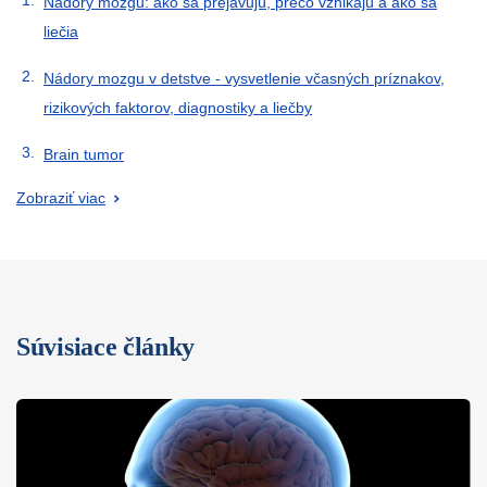
Nádory mozgu: ako sa prejavujú, prečo vznikajú a ako sa
liečia
Nádory mozgu v detstve - vysvetlenie včasných príznakov,
rizikových faktorov, diagnostiky a liečby
Brain tumor
Zobraziť viac
Súvisiace články