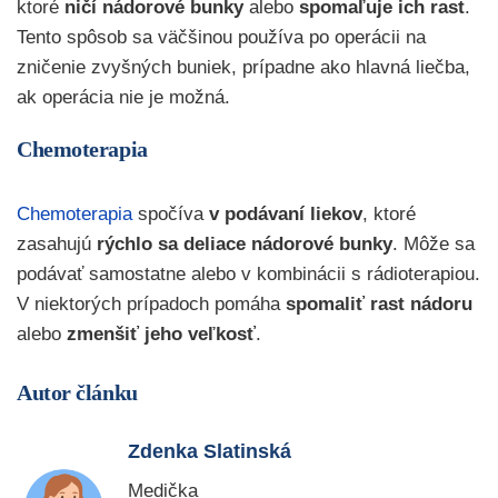
ktoré
ničí nádorové bunky
alebo
spomaľuje ich rast
.
Tento spôsob sa väčšinou používa po operácii na
zničenie zvyšných buniek, prípadne ako hlavná liečba,
ak operácia nie je možná.
Chemoterapia
Chemoterapia
spočíva
v podávaní liekov
, ktoré
zasahujú
rýchlo sa deliace nádorové bunky
.
Môže sa
podávať samostatne alebo v kombinácii s rádioterapiou.
V niektorých prípadoch pomáha
spomaliť rast nádoru
alebo
zmenšiť jeho veľkosť
.
Autor článku
Zdenka Slatinská
Medička