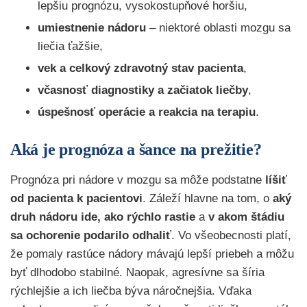
lepšiu prognózu, vysokostupňové horšiu,
umiestnenie nádoru
– niektoré oblasti mozgu sa
liečia ťažšie,
vek a celkový zdravotný stav pacienta
,
včasnosť diagnostiky a začiatok liečby
,
úspešnosť operácie a reakcia na terapiu
.
Aká je prognóza a šance na prežitie?
Prognóza pri nádore v mozgu sa môže podstatne
líšiť
od pacienta k pacientovi
. Záleží hlavne na tom, o
aký
druh nádoru ide,
ako rýchlo rastie
a
v akom štádiu
sa ochorenie podarilo odhaliť
. Vo všeobecnosti platí,
že pomaly rastúce nádory mávajú lepší priebeh a môžu
byť dlhodobo stabilné. Naopak, agresívne sa šíria
rýchlejšie a ich liečba býva náročnejšia. Vďaka