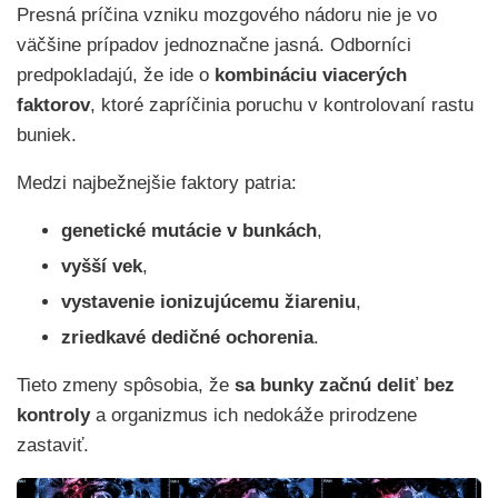
Presná príčina vzniku mozgového nádoru nie je vo
väčšine prípadov jednoznačne jasná. Odborníci
predpokladajú, že ide o
kombináciu viacerých
faktorov
, ktoré zapríčinia poruchu v kontrolovaní rastu
buniek.
Medzi najbežnejšie faktory patria:
genetické mutácie v bunkách
,
vyšší vek
,
vystavenie ionizujúcemu žiareniu
,
zriedkavé dedičné ochorenia
.
Tieto zmeny spôsobia, že
sa bunky začnú deliť bez
kontroly
a organizmus ich nedokáže prirodzene
zastaviť.