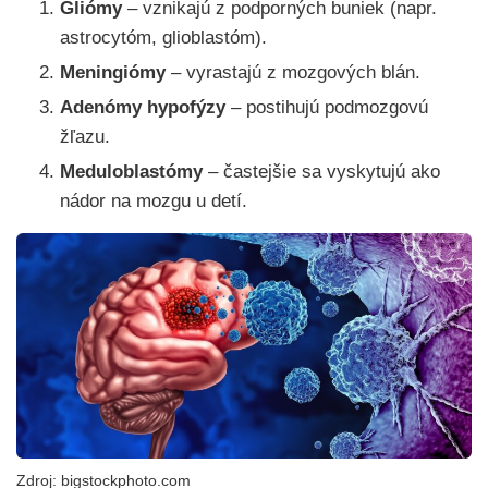
Gliómy
– vznikajú z podporných buniek (napr.
astrocytóm, glioblastóm).
Meningiómy
– vyrastajú z mozgových blán.
Adenómy hypofýzy
– postihujú podmozgovú
žľazu.
Meduloblastómy
– častejšie sa vyskytujú ako
nádor na mozgu u detí.
Zdroj: bigstockphoto.com