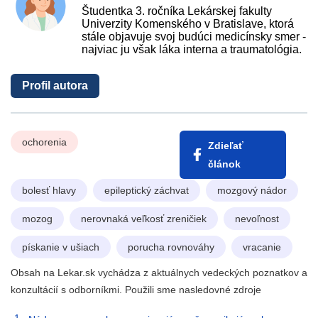
Študentka 3. ročníka Lekárskej fakulty
Univerzity Komenského v Bratislave, ktorá
stále objavuje svoj budúci medicínsky smer -
najviac ju však láka interna a traumatológia.
Profil autora
ochorenia
Zdieľať
článok
bolesť hlavy
epileptický záchvat
mozgový nádor
mozog
nerovnaká veľkosť zreničiek
nevoľnost
pískanie v ušiach
porucha rovnováhy
vracanie
Obsah na Lekar.sk vychádza z aktuálnych vedeckých poznatkov a
konzultácií s odborníkmi. Použili sme nasledovné zdroje