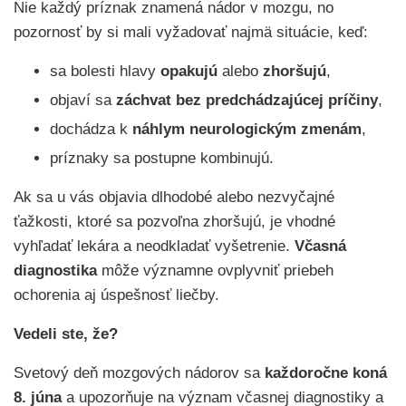
Nie každý príznak znamená nádor v mozgu, no
pozornosť by si mali vyžadovať najmä situácie, keď:
sa bolesti hlavy
opakujú
alebo
zhoršujú
,
objaví sa
záchvat bez predchádzajúcej príčiny
,
dochádza k
náhlym neurologickým zmenám
,
príznaky sa postupne kombinujú.
Ak sa u vás objavia dlhodobé alebo nezvyčajné
ťažkosti, ktoré sa pozvoľna zhoršujú, je vhodné
vyhľadať lekára a neodkladať vyšetrenie.
Včasná
diagnostika
môže významne ovplyvniť priebeh
ochorenia aj úspešnosť liečby.
Vedeli ste, že?
Svetový deň mozgových nádorov sa
každoročne koná
8. júna
a upozorňuje na význam včasnej diagnostiky a