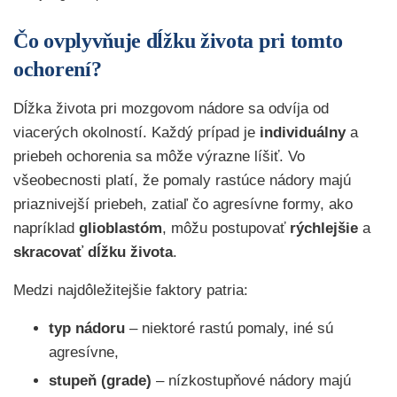
Čo ovplyvňuje dĺžku života pri tomto
ochorení?
Dĺžka života pri mozgovom nádore sa odvíja od
viacerých okolností. Každý prípad je
individuálny
a
priebeh ochorenia sa môže výrazne líšiť. Vo
všeobecnosti platí, že pomaly rastúce nádory majú
priaznivejší priebeh, zatiaľ čo agresívne formy, ako
napríklad
glioblastóm
, môžu postupovať
rýchlejšie
a
skracovať dĺžku života
.
Medzi najdôležitejšie faktory patria:
typ nádoru
– niektoré rastú pomaly, iné sú
agresívne,
stupeň (grade)
– nízkostupňové nádory majú