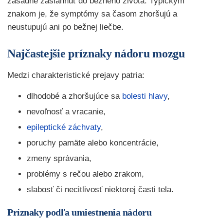
zásadne zasiahnuť do bežného života. Typickým
znakom je, že symptómy sa časom zhoršujú a
neustupujú ani po bežnej liečbe.
Najčastejšie príznaky nádoru mozgu
Medzi charakteristické prejavy patria:
dlhodobé a zhoršujúce sa
bolesti hlavy
,
nevoľnosť a vracanie,
epileptické záchvaty
,
poruchy pamäte alebo koncentrácie,
zmeny správania,
problémy s rečou alebo zrakom,
slabosť či necitlivosť niektorej časti tela.
Príznaky podľa umiestnenia nádoru