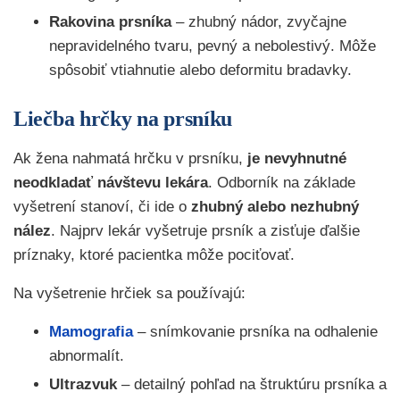
Rakovina prsníka
– zhubný nádor, zvyčajne
nepravidelného tvaru, pevný a nebolestivý. Môže
spôsobiť vtiahnutie alebo deformitu bradavky.
Liečba hrčky na prsníku
Ak žena nahmatá hrčku v prsníku,
je nevyhnutné
neodkladať návštevu lekára
. Odborník na základe
vyšetrení stanoví, či ide o
zhubný alebo nezhubný
nález
. Najprv lekár vyšetruje prsník a zisťuje ďalšie
príznaky, ktoré pacientka môže pociťovať.
Na vyšetrenie hrčiek sa používajú:
Mamografia
– snímkovanie prsníka na odhalenie
abnormalít.
Ultrazvuk
– detailný pohľad na štruktúru prsníka a