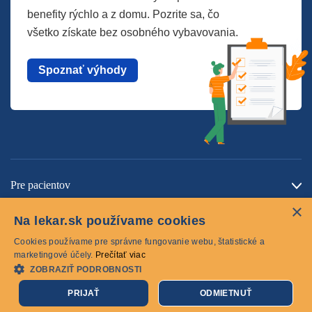
benefity rýchlo a z domu. Pozrite sa, čo
všetko získate bez osobného vybavovania.
Spoznať výhody
Pre pacientov
×
O spoločnosti
Na lekar.sk používame cookies
Kontaktujte nás
Cookies používame pre správne fungovanie webu, štatistické a
marketingové účely.
Prečítať viac
ZOBRAZIŤ PODROBNOSTI
Cookies
PRIJAŤ
ODMIETNUŤ
© 2026 lekar.sk Všetky práva vyhradené