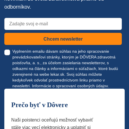
odborníkov.
Chcem newsletter
Vyplnením emailu dávam súhlas na jeho spracovanie
prevádzkovateľovi stránky, ktorým je DÔVERA zdravotná
poisťovňa, a. s., za účelom zasielania newsletterov, s
odkazmi na články a informáciami o súťažiach, ktoré budú
zverejnené na webe
lekar.sk
. Svoj súhlas môžete
kedykoľvek odvolať prostredníctvom linku priamo v
newslettri.
Informácie o spracovaní osobných údajov.
Prečo byť v Dôvere
Naši poistenci oceňujú možnosť vybaviť
stále viac vecí elektronicky a uplatniť si