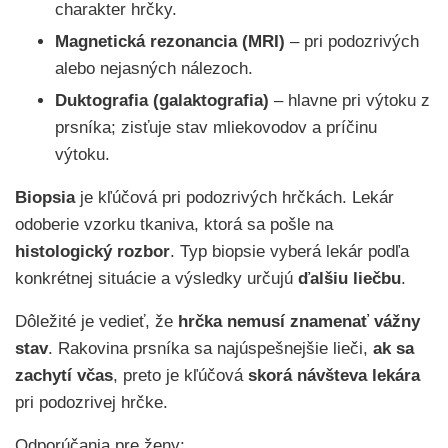
charakter hrčky.
Magnetická rezonancia (MRI)
– pri podozrivých
alebo nejasných nálezoch.
Duktografia (galaktografia)
– hlavne pri výtoku z
prsníka; zisťuje stav mliekovodov a príčinu
výtoku.
Biopsia
je kľúčová pri podozrivých hrčkách. Lekár
odoberie vzorku tkaniva, ktorá sa pošle na
histologický rozbor
. Typ biopsie vyberá lekár podľa
konkrétnej situácie a výsledky určujú
ďalšiu liečbu
.
Dôležité je vedieť, že
hrčka nemusí znamenať vážny
stav
. Rakovina prsníka sa najúspešnejšie lieči,
ak sa
zachytí včas
, preto je kľúčová
skorá návšteva lekára
pri podozrivej hrčke.
Odporúčania pre ženy: