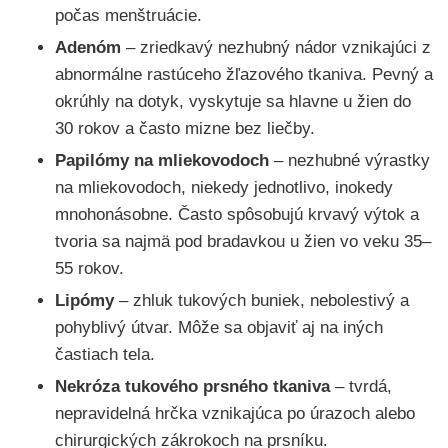
počas menštruácie.
Adenóm
– zriedkavý nezhubný nádor vznikajúci z
abnormálne rastúceho žľazového tkaniva. Pevný a
okrúhly na dotyk, vyskytuje sa hlavne u žien do
30 rokov a často mizne bez liečby.
Papilómy na mliekovodoch
– nezhubné výrastky
na mliekovodoch, niekedy jednotlivo, inokedy
mnohonásobne. Často spôsobujú krvavý výtok a
tvoria sa najmä pod bradavkou u žien vo veku 35–
55 rokov.
Lipómy
– zhluk tukových buniek, nebolestivý a
pohyblivý útvar. Môže sa objaviť aj na iných
častiach tela.
Nekróza tukového prsného tkaniva
– tvrdá,
nepravidelná hrčka vznikajúca po úrazoch alebo
chirurgických zákrokoch na prsníku.