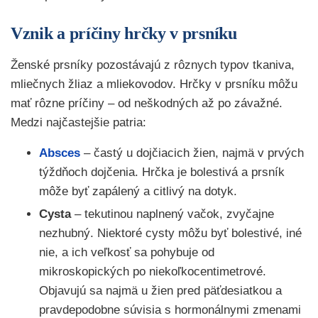
Vznik a príčiny hrčky v prsníku
Ženské prsníky pozostávajú z rôznych typov tkaniva,
mliečnych žliaz a mliekovodov. Hrčky v prsníku môžu
mať rôzne príčiny – od neškodných až po závažné.
Medzi najčastejšie patria:
Absces
– častý u dojčiacich žien, najmä v prvých
týždňoch dojčenia. Hrčka je bolestivá a prsník
môže byť zapálený a citlivý na dotyk.
Cysta
– tekutinou naplnený vačok, zvyčajne
nezhubný. Niektoré cysty môžu byť bolestivé, iné
nie, a ich veľkosť sa pohybuje od
mikroskopických po niekoľkocentimetrové.
Objavujú sa najmä u žien pred päťdesiatkou a
pravdepodobne súvisia s hormonálnymi zmenami