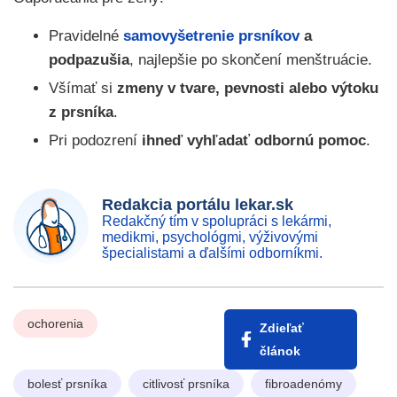
Pravidelné
samovyšetrenie prsníkov
a
podpazušia
, najlepšie po skončení menštruácie.
Všímať si
zmeny v tvare, pevnosti alebo výtoku
z prsníka
.
Pri podozrení
ihneď vyhľadať odbornú pomoc
.
Redakcia portálu lekar.sk
Redakčný tím v spolupráci s lekármi,
medikmi, psychológmi, výživovými
špecialistami a ďalšími odborníkmi.
ochorenia
Zdieľať
článok
bolesť prsníka
citlivosť prsníka
fibroadenómy