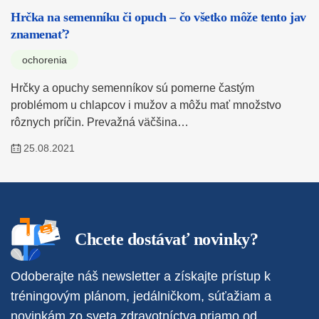
Hrčka na semenníku či opuch – čo všetko môže tento jav
znamenať?
ochorenia
Hrčky a opuchy semenníkov sú pomerne častým
problémom u chlapcov i mužov a môžu mať množstvo
rôznych príčin. Prevažná väčšina…
25.08.2021
Chcete dostávať novinky?
Odoberajte náš newsletter a získajte prístup k
tréningovým plánom, jedálničkom, súťažiam a
novinkám zo sveta zdravotníctva priamo od