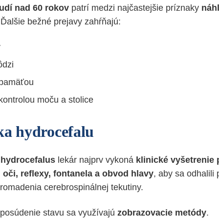
udí nad 60 rokov
patrí medzi najčastejšie príznaky
náh
 Ďalšie bežné prejavy zahŕňajú:
y
ôdzi
 pamäťou
kontrolou moču a stolice
ka hydrocefalu
a
hydrocefalus
lekár najprv vykoná
klinické vyšetrenie
ú
oči, reflexy, fontanela a obvod hlavy
, aby sa odhalili
omadenia cerebrospinálnej tekutiny.
 posúdenie stavu sa využívajú
zobrazovacie metódy
.