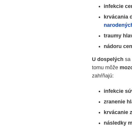
infekcie c
krvácania
narodených
traumy hla
nádoru cen
U dospelých
sa 
tomu môže
mozo
zahŕňajú:
infekcie s
zranenie h
krvácanie 
následky m