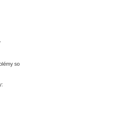
ť
oblémy so
y: