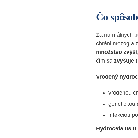
Čo spôsob
Za normálnych 
chráni mozog a 
množstvo zvýši
čím sa
zvyšuje 
Vrodený hydroc
vrodenou c
genetickou 
infekciou p
Hydrocefalus u d