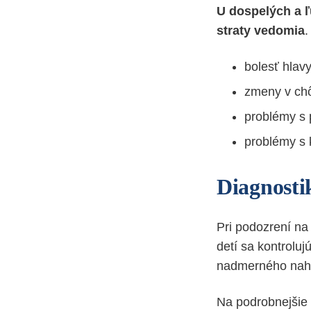
U dospelých a ľ
straty vedomia
.
bolesť
hlav
zmeny v ch
problémy s
problémy s 
Diagnosti
Pri podozrení n
detí sa kontroluj
nadmerného nahr
Na podrobnejšie