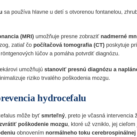
u
sa používa hlavne u detí s otvorenou fontanelou, zhrub
onancia (MRI)
umožňuje presne zobraziť
nadmerné mno
zog, zatiaľ čo
počítačová tomografia (CT)
poskytuje pr
öntgenových lúčov a pomáha potvrdiť diagnózu.
 lekárovi umožňujú
stanoviť presnú diagnózu a naplá
inimalizuje riziko trvalého poškodenia mozgu.
prevencia
hydrocefalu
cefalus môže byť
smrteľný
, preto je včasná intervencia 
zvrátiť poškodenie mozgu
, ktoré už vzniklo, jej cieľom
odeniu
obnovením
normálneho toku cerebrospinálnej 