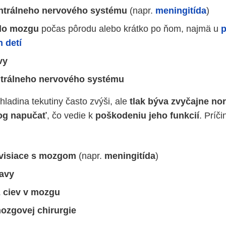
entrálneho nervového systému
(napr.
meningitída
)
 do mozgu
počas pôrodu alebo krátko po ňom, najmä u
p
 detí
vy
trálneho nervového systému
hladina tekutiny často zvýši, ale
tlak býva zvyčajne no
g napučať
, čo vedie k
poškodeniu jeho funkcií
. Príč
úvisiace s mozgom
(napr.
meningitída
)
lavy
z ciev v mozgu
ozgovej chirurgie