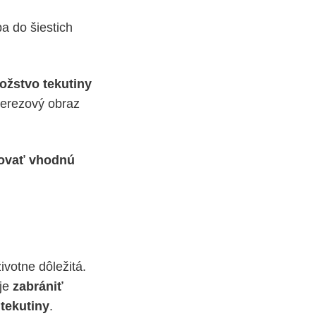
a do šiestich
žstvo tekutiny
ierezový obraz
novať vhodnú
životne dôležitá.
 je
zabrániť
tekutiny
.