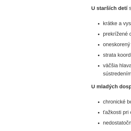
U starších detí
s
krátke a vys
prekrížené 
oneskorený 
strata koor
väčšia hlav
sústredení
U mladých dospe
chronické bo
ťažkosti pr
nedostatočn