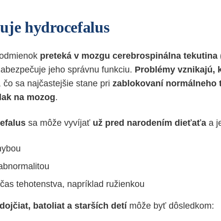
uje hydrocefalus
podmienok
preteká v mozgu cerebrospinálna tekutina
zabezpečuje jeho správnu funkciu.
Problémy vznikajú, k
, čo sa najčastejšie stane pri
zablokovaní normálneho t
tlak na mozog
.
efalus
sa môže vyvíjať
už pred narodením dieťaťa
a j
hybou
abnormalitou
očas tehotenstva, napríklad ružienkou
ojčiat, batoliat a starších detí
môže byť dôsledkom: