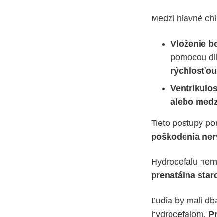
Medzi hlavné chi
Vloženie b
pomocou dlh
rýchlosťo
Ventrikulo
alebo med
Tieto postupy p
poškodenia ner
Hydrocefalu nem
prenatálna star
Ľudia by mali db
hydrocefalom.
Pr