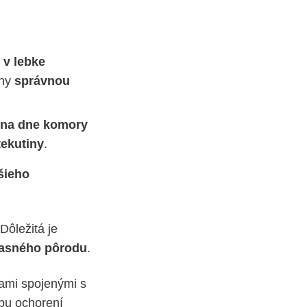
 v lebke
iny
správnou
r na dne komory
tekutiny
.
šieho
 Dôležitá je
asného pôrodu
.
iami spojenými s
bu ochorení