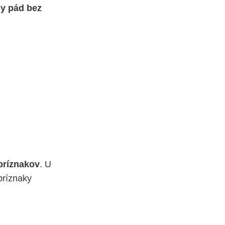
ly pád bez
 príznakov
. U
 príznaky