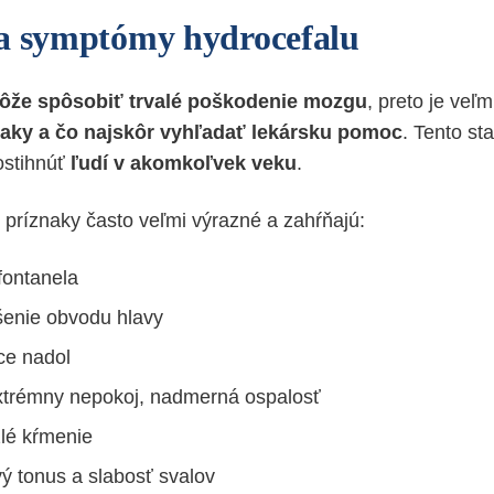
a symptómy hydrocefalu
ôže spôsobiť trvalé poškodenie mozgu
, preto je veľm
naky a čo najskôr vyhľadať lekársku pomoc
. Tento st
ostihnúť
ľudí v akomkoľvek veku
.
príznaky často veľmi výrazné a zahŕňajú:
fontanela
šenie obvodu hlavy
ce nadol
xtrémny nepokoj, nadmerná ospalosť
zlé kŕmenie
vý tonus a slabosť svalov