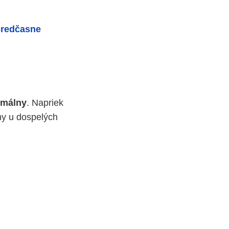
redčasne
rmálny
. Napriek
iny u dospelých