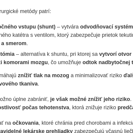
rurgické metódy patrí:
očného vstupu (shunt)
– vytvára
odvodňovací systém
ého katétra s ventilom, ktorý zabezpečuje prietok tekut
u a smerom
.
stómia
– alternatíva k shuntu, pri ktorej sa
vytvorí otvo
zi komorami mozgu
, čo umožňuje
odtok nadbytočnej 
omáhajú
znížiť tlak na mozog
a minimalizovať riziko
ďal
vového tkaniva
.
ožno úplne zabrániť,
je však možné znížiť jeho riziko
.
ostlivosť počas tehotenstva
, ktorá znižuje riziko
predč
ať na
očkovania
, ktoré chránia pred chorobami a infekc
avidelné lekárske prehliadky
zabezpečujú včasnú lieč