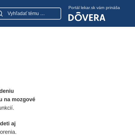
Portál lekar.sk vám prináša
deniu
ku na mozgové
nkcií.
deti aj
orenia.