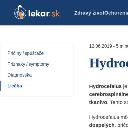
Zdravý život
Ochoreni
12.06.2019 • 5 minú
Príčiny / spúšťače
Hydroc
Príznaky / symptómy
Diagnostika
Liečba
Hydrocefalus
je
cerebrospinálne
tkanivo
. Tento 
Hydrocefalus mô
dospelých
, pri