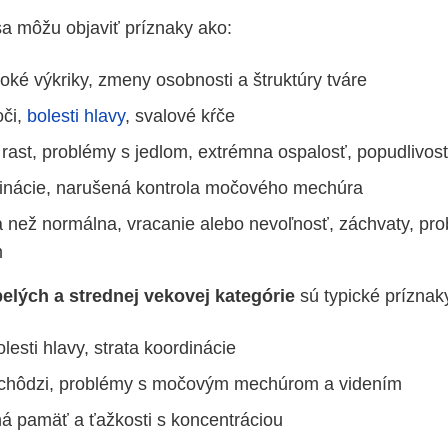
a môžu objaviť príznaky ako:
oké výkriky, zmeny osobnosti a štruktúry tváre
oči,
bolesti hlavy
, svalové kŕče
rast, problémy s jedlom, extrémna ospalosť, popudlivos
dinácie, narušená kontrola močového mechúra
a než normálna, vracanie alebo nevoľnosť, záchvaty, pr
m
lých a strednej vekovej kategórie
sú typické príznak
lesti hlavy, strata koordinácie
i chôdzi, problémy s močovým mechúrom a videním
á pamäť a ťažkosti s koncentráciou