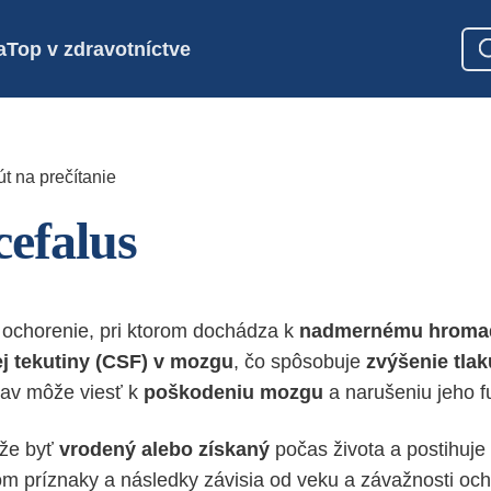
a
Top v zdravotníctve
t na prečítanie
efalus
 ochorenie, pri ktorom dochádza k
nadmernému hroma
j tekutiny (CSF) v mozgu
, čo spôsobuje
zvýšenie tla
stav môže viesť k
poškodeniu mozgu
a narušeniu jeho fu
že byť
vrodený alebo získaný
počas života a postihuje
čom príznaky a následky závisia od veku a závažnosti och