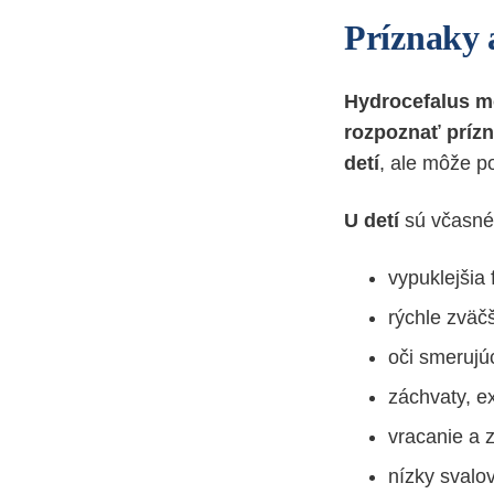
Príznaky 
Hydrocefalus m
rozpoznať príz
detí
, ale môže p
U detí
sú včasné 
vypuklejšia 
rýchle zväč
oči smerujú
záchvaty, e
vracanie a 
nízky svalo