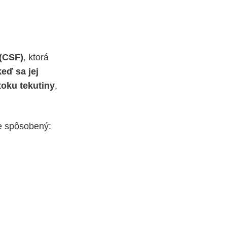
 (CSF)
, ktorá
eď sa jej
oku tekutiny
,
e spôsobený: