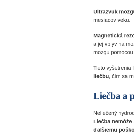
Ultrazvuk mozg
mesiacov veku.
Magnetická rez
a jej vplyv na mo
mozgu pomocou r
Tieto vyšetrenia
liečbu
, čím sa m
Liečba a 
Neliečený hydro
Liečba nemôže 
ďalšiemu pošk