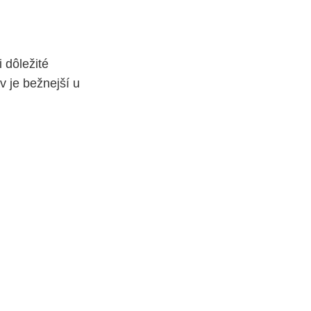
i dôležité
av je bežnejší u