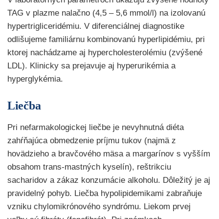
TAG v plazme nalačno (4,5 – 5,6 mmol/l) na izolovanú
hypertrigliceridémiu. V diferenciálnej diagnostike
odlišujeme familiárnu kombinovanú hyperlipidémiu, pri
ktorej nachádzame aj hypercholesterolémiu (zvýšené
LDL). Klinicky sa prejavuje aj hyperurikémia a
hyperglykémia.
Liečba
Pri nefarmakologickej liečbe je nevyhnutná diéta
zahŕňajúca obmedzenie príjmu tukov (najmä z
hovädzieho a bravčového mäsa a margarínov s vyšším
obsahom trans-mastných kyselín), reštrikciu
sacharidov a zákaz konzumácie alkoholu. Dôležitý je aj
pravidelný pohyb. Liečba hypolipidemikami zabraňuje
vzniku chylomikrónového syndrómu. Liekom prvej