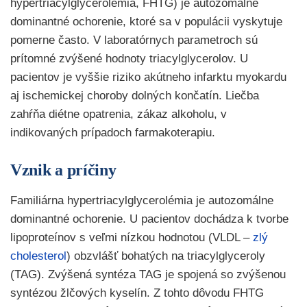
hypertriacylglycerolémia, FHTG) je autozomálne
dominantné ochorenie, ktoré sa v populácii vyskytuje
pomerne často. V laboratórnych parametroch sú
prítomné zvýšené hodnoty triacylglycerolov. U
pacientov je vyššie riziko akútneho infarktu myokardu
aj ischemickej choroby dolných končatín. Liečba
zahŕňa diétne opatrenia, zákaz alkoholu, v
indikovaných prípadoch farmakoterapiu.
Vznik a príčiny
Familiárna hypertriacylglycerolémia je autozomálne
dominantné ochorenie. U pacientov dochádza k tvorbe
lipoproteínov s veľmi nízkou hodnotou (VLDL –
zlý
cholesterol
) obzvlášť bohatých na triacylglyceroly
(TAG). Zvýšená syntéza TAG je spojená so zvýšenou
syntézou žlčových kyselín. Z tohto dôvodu FHTG