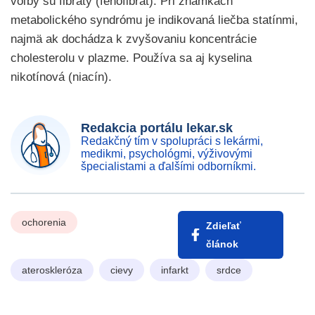
voľby sú fibráty (fenofibrát). Pri známkach
metabolického syndrómu je indikovaná liečba statínmi,
najmä ak dochádza k zvyšovaniu koncentrácie
cholesterolu v plazme. Používa sa aj kyselina
nikotínová (niacín).
Redakcia portálu lekar.sk
Redakčný tím v spolupráci s lekármi,
medikmi, psychológmi, výživovými
špecialistami a ďalšími odborníkmi.
ochorenia
Zdieľať
článok
ateroskleróza
cievy
infarkt
srdce