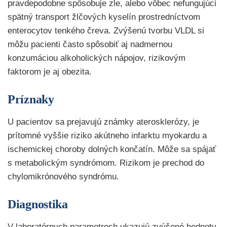
pravdepodobne spôsobuje zle, alebo vôbec nefungujúci
spätný transport žlčových kyselín prostredníctvom
enterocytov tenkého čreva. Zvýšenú tvorbu VLDL si
môžu pacienti často spôsobiť aj nadmernou
konzumáciou alkoholických nápojov, rizikovým
faktorom je aj obezita.
Príznaky
U pacientov sa prejavujú známky aterosklerózy, je
prítomné vyššie riziko akútneho infarktu myokardu a
ischemickej choroby dolných končatín. Môže sa spájať
s metabolickým syndrómom. Rizikom je prechod do
chylomikrónového syndrómu.
Diagnostika
V laboratórnych parametroch ukazujú zvýšené hodnoty