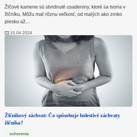
Žlčové kamene sú stvrdnuté usadeniny, ktoré sa tvoria v
žlčníku. Môžu mať rôznu veľkosť, od malých ako zrnko
piesku až…
15.04.2024
Žlčníkový záchvat: Čo spôsobuje bolestivé záchvaty
žlčníka?
ochorenia