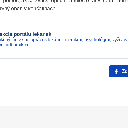
u pomoc, ak sa zväčší opuch na mieste rany, rana nadm
krvný obeh v končatinách.
kcia portálu lekar.sk
kčný tím v spolupráci s lekármi, medikmi, psychológmi, výživov
ími odborníkmi.
Zd