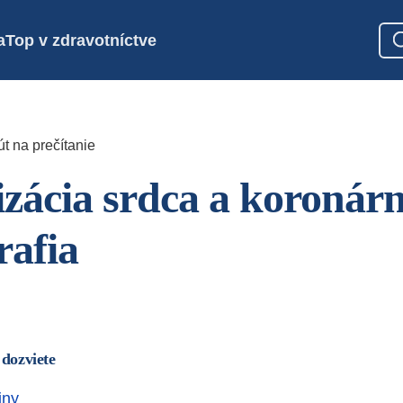
a
Top v zdravotníctve
t na prečítanie
izácia srdca a koronár
rafia
 dozviete
iny