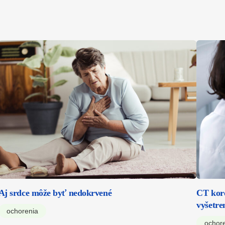
Aj srdce môže byť nedokrvené
CT koro
vyšetre
ochorenia
ochor