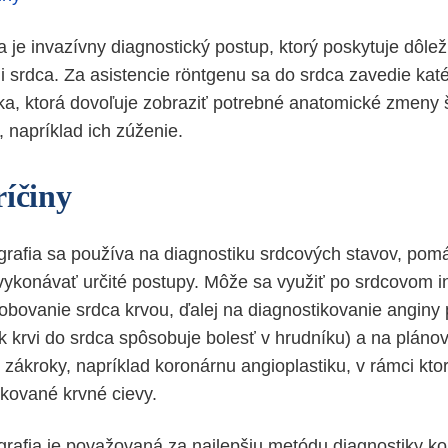
a je invazívny diagnostický postup, ktorý poskytuje dôlež
ii srdca. Za asistencie röntgenu sa do srdca zavedie katé
tka, ktorá dovoľuje zobraziť potrebné anatomické zmeny 
 napríklad ich zúženie.
ríčiny
rafia sa používa na diagnostiku srdcových stavov, pom
vykonávať určité postupy. Môže sa využiť po srdcovom in
bovanie srdca krvou, ďalej na diagnostikovanie anginy 
 krvi do srdca spôsobuje bolesť v hrudníku) a na pláno
 zákroky, napríklad koronárnu angioplastiku, v rámci kto
kované krvné cievy.
rafia je považovaná za najlepšiu metódu diagnostiky k