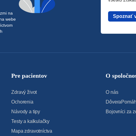
azmi na
Spoznať 
 na webe
níctvom
ch
Pre pacientov
O spoločnos
Zdravý život
O nás
Ochorenia
DôveraPomáha
Návody a tipy
Bojovníci za z
Testy a kalkulačky
Mapa zdravotníctva