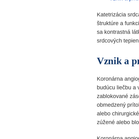
Katetrizácia srdc
štruktúre a funkc
sa kontrastná lá
srdcových tepien,
Vznik a p
Koronárna angiog
budúcu liečbu a 
zablokované záso
obmedzený prítok
alebo chirurgické
zúžené alebo blo
Koronárna angiog