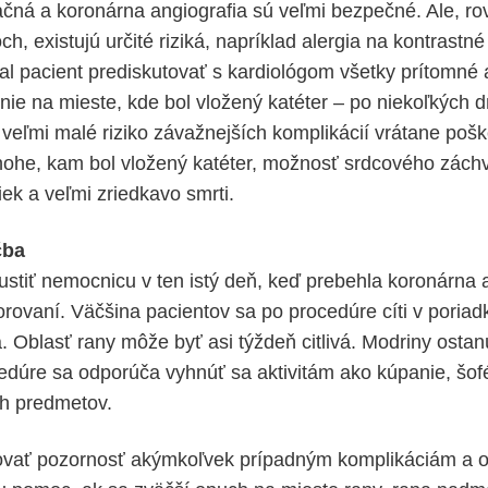
ačná a koronárna angiografia sú veľmi bezpečné. Ale, ro
h, existujú určité riziká, napríklad alergia na kontrastné
l pacient prediskutovať s kardiológom všetky prítomné a
ie na mieste, kde bol vložený katéter – po niekoľkých 
j veľmi malé riziko závažnejších komplikácií vrátane poš
ohe, kam bol vložený katéter, možnosť srdcového záchv
ek a veľmi zriedkavo smrti.
čba
stiť nemocnicu v ten istý deň, keď prebehla koronárna a
rovaní. Väčšina pacientov sa po procedúre cíti v poriad
. Oblasť rany môže byť asi týždeň citlivá. Modriny ostan
edúre sa odporúča vyhnúť sa aktivitám ako kúpanie, šof
ch predmetov.
ovať pozornosť akýmkoľvek prípadným komplikáciám a 