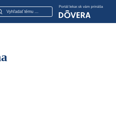
Portál lekar.sk vám prináša
na