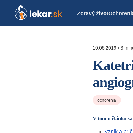
Zdravý život
Ochoreni
10.06.2019 • 3 minú
Katetr
angiog
ochorenia
V tomto článku sa
Vznik a príč