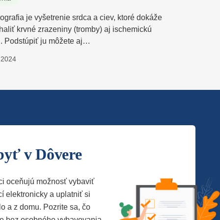
grafia je vyšetrenie srdca a ciev, ktoré dokáže
haliť krvné zrazeniny (tromby) aj ischemickú
. Podstúpiť ju môžete aj…
.2024
byť v Dôvere
ci oceňujú možnosť vybaviť
í elektronicky a uplatniť si
lo a z domu. Pozrite sa, čo
te bez osobného vybavovania.