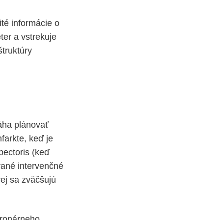
ité informácie o
ter a vstrekuje
štruktúry
áha plánovať
farkte, keď je
pectoris (keď
vané intervenčné
rej sa zväčšujú
oronárneho