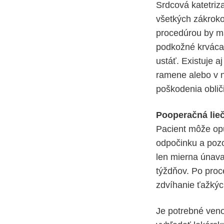
Srdcová katetriz
všetkých zákrokoc
procedúrou by ma
podkožné krvácan
ustáť. Existuje a
ramene alebo v n
poškodenia obliči
Pooperačná lie
Pacient môže opu
odpočinku a pozo
len mierna únava
týždňov. Po proc
zdvíhanie ťažký
Je potrebné ven