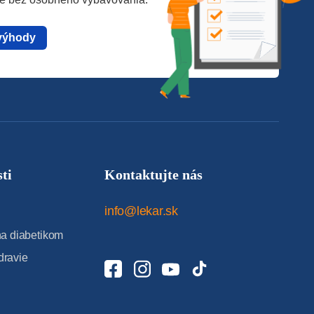
výhody
ti
Kontaktujte nás
info@lekar.sk
 diabetikom
dravie