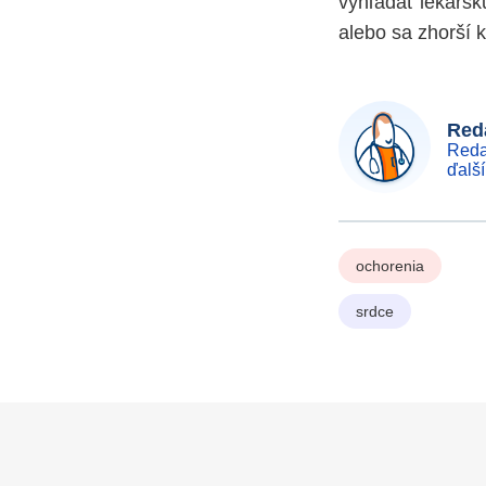
vyhľadať lekársk
alebo sa zhorší 
Reda
Reda
ďalš
ochorenia
srdce