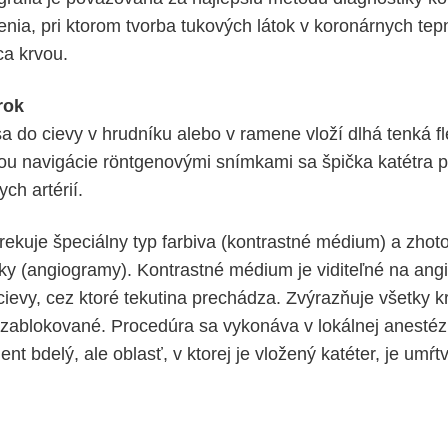
nia, pri ktorom tvorba tukových látok v koronárnych te
a krvou.
rok
 do cievy v hrudníku alebo v ramene vloží dlhá tenká fle
ou navigácie röntgenovými snímkami sa špička katétra p
ch artérií.
trekuje špeciálny typ farbiva (kontrastné médium) a zhot
y (angiogramy). Kontrastné médium je viditeľné na ang
ievy, cez ktoré tekutina prechádza. Zvýrazňuje všetky kr
zablokované. Procedúra sa vykonáva v lokálnej anestézi
ent bdelý, ale oblasť, v ktorej je vložený katéter, je umŕt