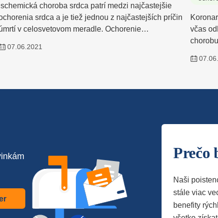
Ischemická choroba srdca patrí medzi najčastejšie
ochorenia srdca a je tiež jednou z najčastejších príčin
Koronaro
úmrtí v celosvetovom meradle. Ochorenie…
včas od
chorobu
07.06.2021
07.06
Prečo 
vinkám
Naši poisten
stále viac vec
er
benefity rých
všetko získa