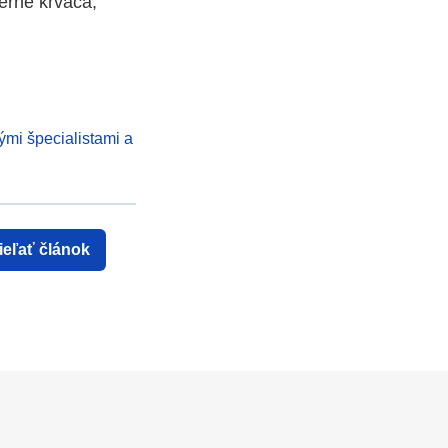
erne krváca,
ými špecialistami a
ieľať článok