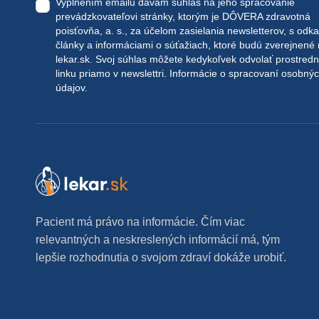
Vyplnením emailu dávam súhlas na jeho spracovanie
prevádzkovateľovi stránky, ktorým je DÔVERA zdravotná
poisťovňa, a. s., za účelom zasielania newsletterov, s odk
články a informáciami o súťažiach, ktoré budú zverejnené
lekar.sk
. Svoj súhlas môžete kedykoľvek odvolať prostred
linku priamo v newslettri.
Informácie o spracovaní osobný
údajov.
Pacient má právo na informácie. Čím viac
relevantných a neskreslených informácií má, tým
lepšie rozhodnutia o svojom zdraví dokáže urobiť.