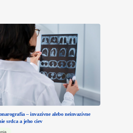
narografia – invazívne alebo neinvazívne
nie srdca a jeho ciev
enia