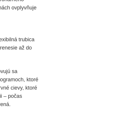
pnách ovplyvňuje
xibilná trubica
renesie až do
ovujú sa
iogramoch, ktoré
vné cievy, ktoré
i – počas
vená.