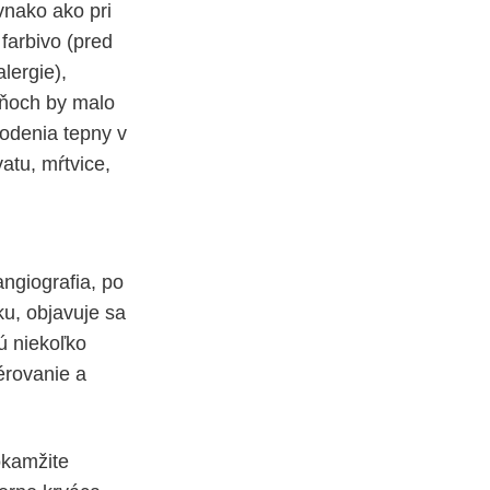
vnako ako pri
 farbivo (pred
lergie),
dňoch by malo
kodenia tepny v
atu, mŕtvice,
ngiografia, po
ku, objavuje sa
ú niekoľko
érovanie a
okamžite