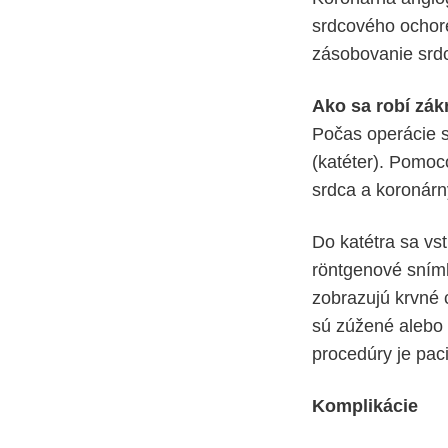
srdcového ochore
zásobovanie srdc
Ako sa robí zák
Počas operácie sa
(katéter). Pomoc
srdca a koronárny
Do katétra sa vs
röntgenové snímk
zobrazujú krvné c
sú zúžené alebo 
procedúry je paci
Komplikácie