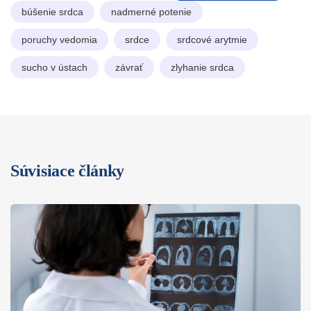
búšenie srdca
nadmerné potenie
poruchy vedomia
srdce
srdcové arytmie
sucho v ústach
závrať
zlyhanie srdca
Súvisiace články