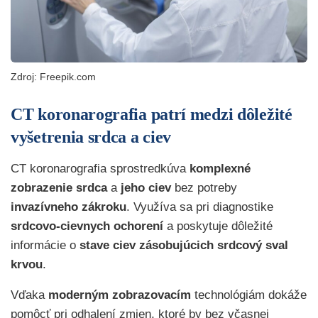
Zdroj: Freepik.com
CT koronarografia patrí medzi dôležité
vyšetrenia srdca a ciev
CT koronarografia sprostredkúva
komplexné
zobrazenie srdca
a
jeho ciev
bez potreby
invazívneho zákroku
. Využíva sa pri diagnostike
srdcovo-cievnych ochorení
a poskytuje dôležité
informácie o
stave ciev zásobujúcich srdcový sval
krvou
.
Vďaka
moderným zobrazovacím
technológiám dokáže
pomôcť pri odhalení zmien, ktoré by bez včasnej