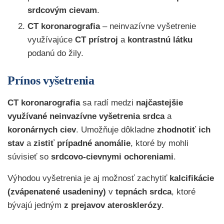
srdcovým cievam
.
CT koronarografia
– neinvazívne vyšetrenie
využívajúce
CT prístroj
a
kontrastnú látku
podanú do žily.
Prínos vyšetrenia
CT koronarografia
sa radí medzi
najčastejšie
využívané neinvazívne vyšetrenia srdca
a
koronárnych ciev
.
Umožňuje dôkladne
zhodnotiť ich
stav
a
zistiť prípadné anomálie
, ktoré by mohli
súvisieť so
srdcovo-cievnymi ochoreniami
.
Výhodou vyšetrenia je aj možnosť zachytiť
kalcifikácie
(zvápenatené usadeniny)
v
tepnách srdca
, ktoré
bývajú jedným
z prejavov aterosklerózy
.