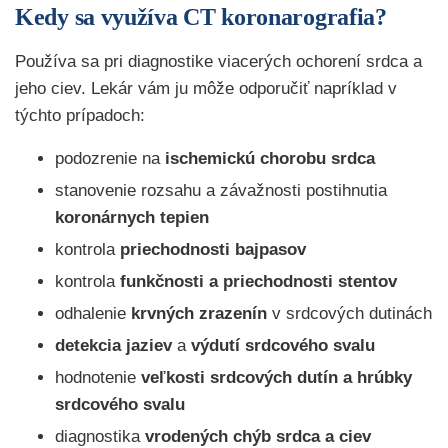
Kedy sa využíva CT koronarografia?
Používa sa pri diagnostike viacerých ochorení srdca a
jeho ciev. Lekár vám ju môže odporučiť napríklad v
týchto prípadoch:
podozrenie na
ischemickú chorobu srdca
stanovenie rozsahu a závažnosti postihnutia
koronárnych tepien
kontrola
priechodnosti bajpasov
kontrola
funkčnosti a priechodnosti stentov
odhalenie
krvných zrazenín
v srdcových dutinách
detekcia jaziev
a
výdutí srdcového svalu
hodnotenie
veľkosti srdcových dutín a hrúbky
srdcového svalu
diagnostika
vrodených chýb srdca a ciev