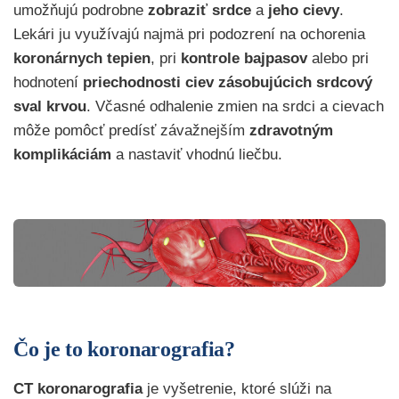
umožňujú podrobne
zobraziť srdce
a
jeho cievy
.
Lekári ju využívajú najmä pri podozrení na ochorenia
koronárnych tepien
, pri
kontrole bajpasov
alebo pri
hodnotení
priechodnosti ciev zásobujúcich srdcový
sval krvou
. Včasné odhalenie zmien na srdci a cievach
môže pomôcť predísť závažnejším
zdravotným
komplikáciám
a nastaviť vhodnú liečbu.
Čo je to koronarografia?
CT koronarografia
je vyšetrenie, ktoré slúži na