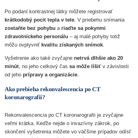
Po podaní kontrastnej látky môžete registrovať
krátkodobý pocit tepla v tele
. V priebehu snímania
zostaňte bez pohybu
a
riaďte sa pokynmi
zdravotníckeho personálu
– aj malé pohyby totiž
môžu ovplyvniť
kvalitu získaných snímok
.
Vyšetrenie ako také zvyčajne
netrvá dlhšie ako 20
minút
, no jeho
celkový čas
sa môže líšiť
v závislosti
od jeho
prípravy a organizácie
.
Ako prebieha rekonvalescencia po CT
koronarografii?
Rekonvalescencia po CT koronarografii je zvyčajne
veľmi krátka. Keďže nejde o invazívny zákrok, po
skončení vyšetrenia môžete vo väčšine prípadov odísť