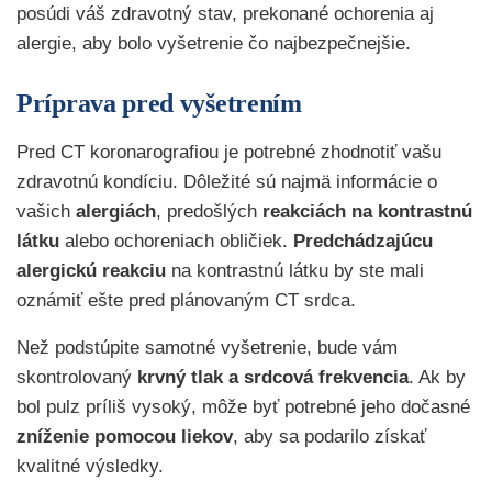
posúdi váš zdravotný stav, prekonané ochorenia aj
alergie, aby bolo vyšetrenie čo najbezpečnejšie.
Príprava pred vyšetrením
Pred CT koronarografiou je potrebné zhodnotiť vašu
zdravotnú kondíciu. Dôležité sú najmä informácie o
vašich
alergiách
, predošlých
reakciách na kontrastnú
látku
alebo ochoreniach obličiek.
Predchádzajúcu
alergickú reakciu
na kontrastnú látku by ste mali
oznámiť ešte pred plánovaným CT srdca.
Než podstúpite samotné vyšetrenie, bude vám
skontrolovaný
krvný tlak a srdcová frekvencia
. Ak by
bol pulz príliš vysoký, môže byť potrebné jeho dočasné
zníženie pomocou liekov
, aby sa podarilo získať
kvalitné výsledky.