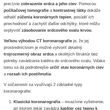
precízne
zobrazenie srdca a jeho ciev
. Pomocou
počítačovej tomografie
a
kontrastnej látky
dokáže
odhaliť
zúženia koronárnych tepien
, posúdiť ich
priechodnosť a zachytiť ďalšie odchýlky, ktoré môžu
ovplyvniť
zásobovanie srdcového svalu krvou
.
Veľkou výhodou CT koronarografie
je, že jej
prostredníctvom je možné vytvoriť detailný
trojrozmerný obraz srdca
a okolitých štruktúr bez
potreby zavádzania katétra do srdcového svalu. Vďaka
tomu sa dá podrobnejšie
určiť stav koronárnych ciev
a
rozsah ich postihnutia
.
V súčasnosti sa využívajú 2 základné typy
koronarografie:
Klasická koronarografia
– invazívne vyšetrenie,
pri ktorom lekár zavádza
katéter cez tepnu k