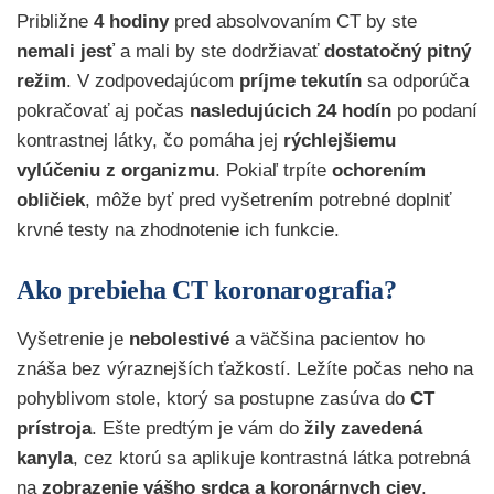
Približne
4 hodiny
pred absolvovaním CT by ste
nemali jesť
a mali by ste dodržiavať
dostatočný pitný
režim
.
V zodpovedajúcom
príjme tekutín
sa odporúča
pokračovať aj počas
nasledujúcich 24 hodín
po podaní
kontrastnej látky, čo pomáha jej
rýchlejšiemu
vylúčeniu z organizmu
. Pokiaľ trpíte
ochorením
obličiek
, môže byť pred vyšetrením potrebné doplniť
krvné testy na zhodnotenie ich funkcie.
Ako prebieha CT koronarografia?
Vyšetrenie je
nebolestivé
a väčšina pacientov ho
znáša bez výraznejších ťažkostí. Ležíte počas neho na
pohyblivom stole, ktorý sa postupne zasúva do
CT
prístroja
. Ešte predtým je vám do
žily zavedená
kanyla
, cez ktorú sa aplikuje kontrastná látka potrebná
na
zobrazenie vášho srdca a koronárnych ciev
.