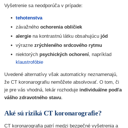
Vyšetrenie sa neodporúča v prípade:
tehotenstva
závažného
ochorenia obličiek
alergie
na kontrastnú látku obsahujúcu
jód
výrazne
zrýchleného srdcového rytmu
niektorých
psychických ochorení
,
napríklad
klaustrofóbie
Uvedené alternatívy však automaticky neznamenajú,
že CT koronarografiu nemôžete absolvovať. O tom, či
je pre vás vhodná, lekár rozhoduje
individuálne podľa
vášho zdravotného stavu
.
Aké sú riziká CT koronarografie?
CT koronarografia patrí medzi bezpečné vyšetrenia a