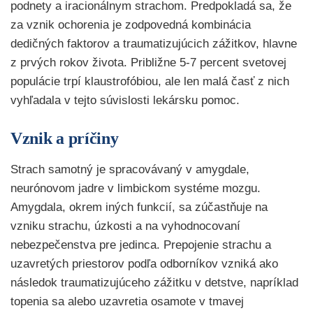
podnety a iracionálnym strachom. Predpokladá sa, že
za vznik ochorenia je zodpovedná kombinácia
dedičných faktorov a traumatizujúcich zážitkov, hlavne
z prvých rokov života. Približne 5-7 percent svetovej
populácie trpí klaustrofóbiou, ale len malá časť z nich
vyhľadala v tejto súvislosti lekársku pomoc.
Vznik a príčiny
Strach samotný je spracovávaný v amygdale,
neurónovom jadre v limbickom systéme mozgu.
Amygdala, okrem iných funkcií, sa zúčastňuje na
vzniku strachu, úzkosti a na vyhodnocovaní
nebezpečenstva pre jedinca. Prepojenie strachu a
uzavretých priestorov podľa odborníkov vzniká ako
následok traumatizujúceho zážitku v detstve, napríklad
topenia sa alebo uzavretia osamote v tmavej