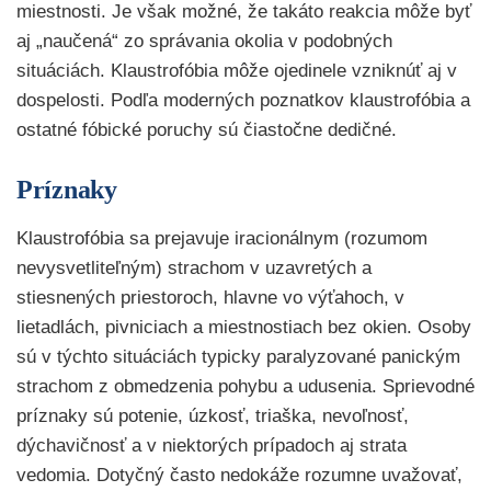
miestnosti. Je však možné, že takáto reakcia môže byť
aj „naučená“ zo správania okolia v podobných
situáciách. Klaustrofóbia môže ojedinele vzniknúť aj v
dospelosti. Podľa moderných poznatkov klaustrofóbia a
ostatné fóbické poruchy sú čiastočne dedičné.
Príznaky
Klaustrofóbia sa prejavuje iracionálnym (rozumom
nevysvetliteľným) strachom v uzavretých a
stiesnených priestoroch, hlavne vo výťahoch, v
lietadlách, pivniciach a miestnostiach bez okien. Osoby
sú v týchto situáciách typicky paralyzované panickým
strachom z obmedzenia pohybu a udusenia. Sprievodné
príznaky sú potenie, úzkosť, triaška, nevoľnosť,
dýchavičnosť a v niektorých prípadoch aj strata
vedomia. Dotyčný často nedokáže rozumne uvažovať,