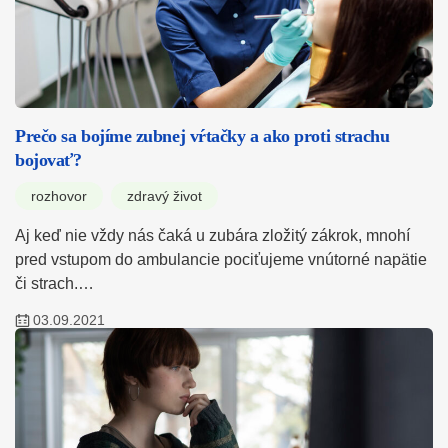
Prečo sa bojíme zubnej vŕtačky a ako proti strachu
bojovať?
rozhovor
zdravý život
Aj keď nie vždy nás čaká u zubára zložitý zákrok, mnohí
pred vstupom do ambulancie pociťujeme vnútorné napätie
či strach.…
03.09.2021