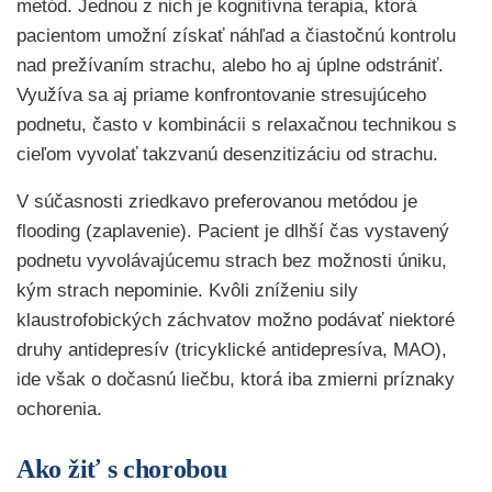
metód. Jednou z nich je kognitívna terapia, ktorá
pacientom umožní získať náhľad a čiastočnú kontrolu
nad prežívaním strachu, alebo ho aj úplne odstrániť.
Využíva sa aj priame konfrontovanie stresujúceho
podnetu, často v kombinácii s relaxačnou technikou s
cieľom vyvolať takzvanú desenzitizáciu od strachu.
V súčasnosti zriedkavo preferovanou metódou je
flooding (zaplavenie). Pacient je dlhší čas vystavený
podnetu vyvolávajúcemu strach bez možnosti úniku,
kým strach nepominie. Kvôli zníženiu sily
klaustrofobických záchvatov možno podávať niektoré
druhy antidepresív (tricyklické antidepresíva, MAO),
ide však o dočasnú liečbu, ktorá iba zmierni príznaky
ochorenia.
Ako žiť s chorobou