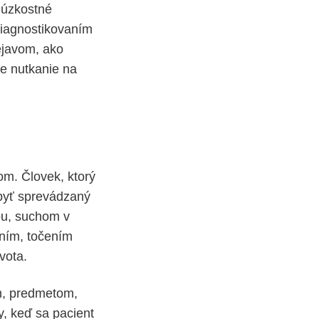
úzkostné
diagnostikovaním
ejavom, ako
je nutkanie na
om. Človek, ktorý
 byť sprevádzaný
ou, suchom v
ním, točením
vota.
m, predmetom,
y, keď sa pacient