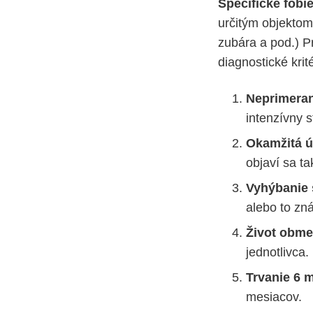
Špecifické fóbi
určitým objektom,
zubára a pod.) P
diagnostické krit
Neprimeran
intenzívny 
Okamžitá ú
objaví sa t
Vyhýbanie 
alebo to zn
Život obme
jednotlivca.
Trvanie 6 
mesiacov.