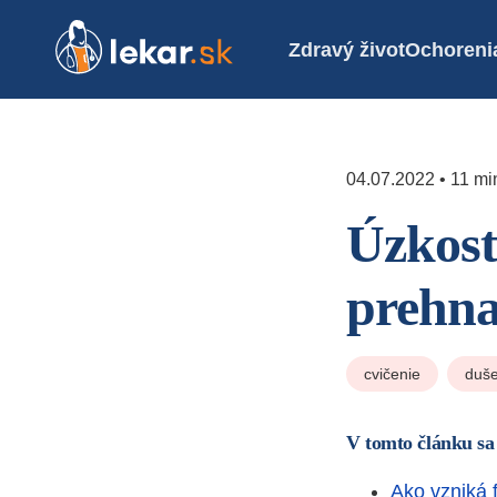
Zdravý život
Ochoreni
04.07.2022 • 11 min
Úzkost
prehna
cvičenie
duše
V tomto článku sa
Ako vzniká 