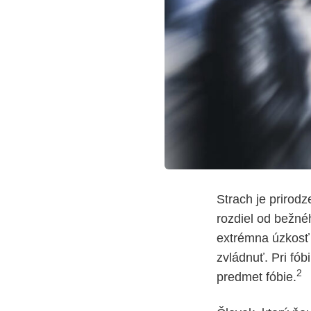
Strach je prirod
rozdiel od bežnéh
extrémna úzkosť z
zvládnuť. Pri fóbi
2
predmet fóbie.