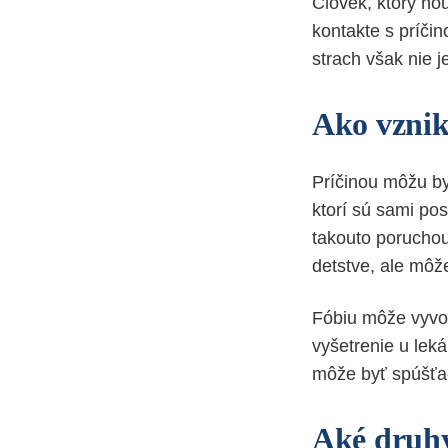
Človek, ktorý ňou
kontakte s príčin
strach však nie 
Ako vznik
Príčinou môžu by
ktorí sú sami pos
takouto poruchou
detstve, ale môž
Fóbiu môže vyvo
vyšetrenie u lek
môže byť spúšťač
Aké druhy