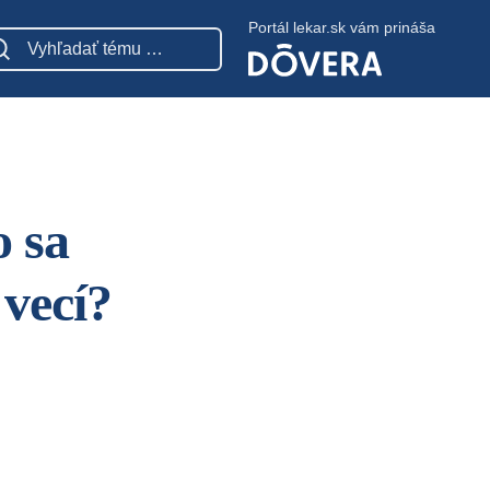
Portál lekar.sk vám prináša
o sa
vecí?