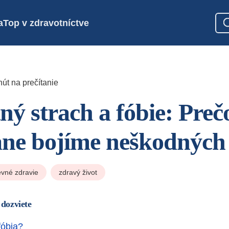
a
Top v zdravotníctve
út na prečítanie
ný strach a fóbie: Preč
ne bojíme neškodných 
vné zdravie
zdravý život
 dozviete
fóbia?