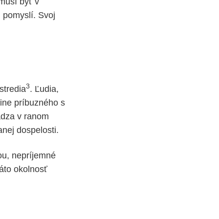
musí byť v
u pomyslí. Svoj
3
stredia
. Ľudia,
dine príbuzného s
hádza v ranom
nej dospelosti.
lou, nepríjemné
áto okolnosť