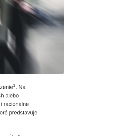
1
ozenie
. Na
ch alebo
ní racionálne
oré predstavuje