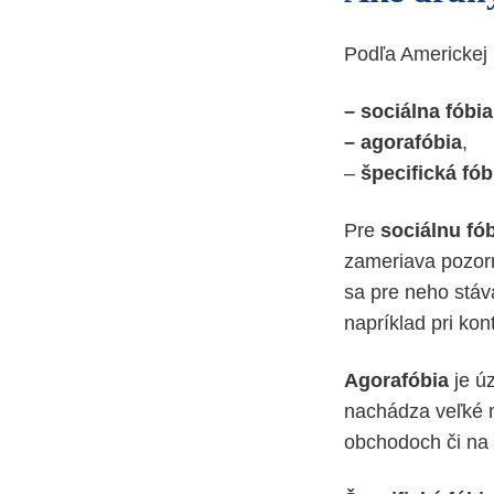
Podľa Americkej p
– sociálna fóbia
– agorafóbia
,
–
špecifická fób
Pre
sociálnu fó
zameriava pozorn
sa pre neho stáv
napríklad pri ko
Agorafóbia
je ú
nachádza veľké m
obchodoch či na 