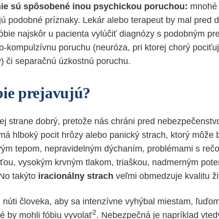
ie sú spôsobené inou psychickou poruchou:
mnohé 
ú podobné príznaky. Lekár alebo terapeut by mal pred 
 fóbie najskôr u pacienta vylúčiť diagnózy s podobným pr
-kompulzívnu poruchu (neuróza, pri ktorej chorý pociťu
) či separačnú úzkostnú poruchu.
bie prejavujú?
nej strane dobrý, pretože nás chráni pred nebezpečenstv
k má hlboký pocit hrôzy alebo panický strach, ktorý môže
ým tepom, nepravidelným dýchaním, problémami s reč
sťou, vysokým krvným tlakom, triaškou, nadmerným pote
 No takýto
iracionálny strach
veľmi obmedzuje kvalitu ži
núti človeka, aby sa intenzívne vyhýbal miestam, ľuďo
2
é by mohli fóbiu vyvolať
. Nebezpečná je napríklad vted