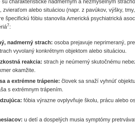
e
sú charakteristické nadmerným a nezmyselným strach
 zvieraťom alebo situáciou (napr. z pavúkov, výšky, tmy, 
re špecifickú fóbiu stanovila Americká psychiatrická aso
7
ériá
:
ý, nadmerný strach:
osoba prejavuje neprimeraný, pret
strach vyvolaný konkrétnym objektom alebo situáciou.
zkostná reakcia:
strach je neúmerný skutočnému nebe
akmer okamžite.
sa a extrémne trápenie:
človek sa snaží vyhnúť objektu 
áša s extrémnym trápením.
dzujúca:
fóbia výrazne ovplyvňuje školu, prácu alebo o
mesiacov:
u detí a dospelých musia symptómy pretrváva