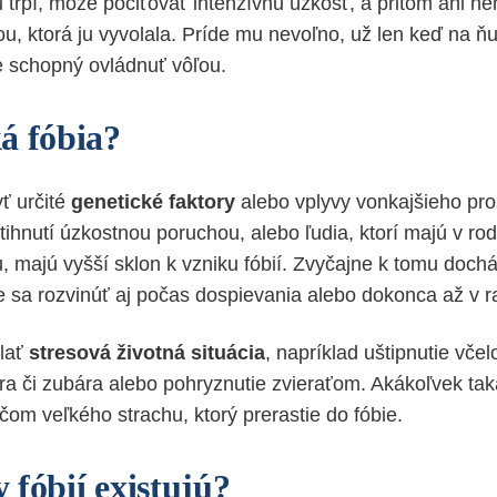
 trpí, môže pociťovať intenzívnu úzkosť, a pritom ani ne
ou, ktorá ju vyvolala. Príde mu nevoľno, už len keď na ň
je schopný ovládnuť vôľou.
á fóbia?
ť určité
genetické faktory
alebo vplyvy vonkajšieho pro
tihnutí úzkostnou poruchou, alebo ľudia, ktorí majú v ro
, majú vyšší sklon k vzniku fóbií. Zvyčajne k tomu doc
e sa rozvinúť aj počas dospievania alebo dokonca až v ra
lať
stresová životná situácia
, napríklad uštipnutie vče
ára či zubára alebo pohryznutie zvieraťom. Akákoľvek tak
om veľkého strachu, ktorý prerastie do fóbie.
 fóbií existujú?