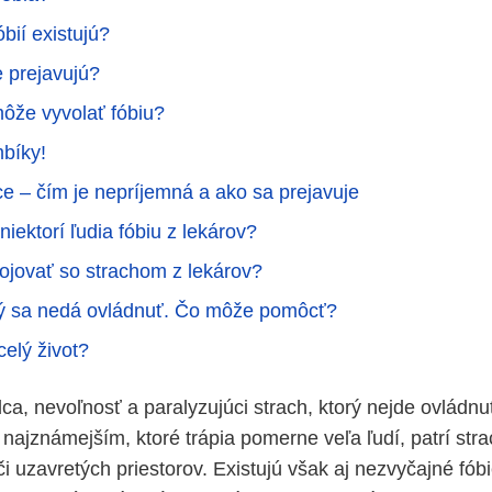
bií existujú?
e prejavujú?
ôže vyvolať fóbiu?
mbíky!
ce – čím je nepríjemná a ako sa prejavuje
iektorí ľudia fóbiu z lekárov?
ojovať so strachom z lekárov?
rý sa nedá ovládnuť. Čo môže pomôcť?
celý život?
ca, nevoľnosť a paralyzujúci strach, ktorý nejde ovládnuť
 najznámejším, ktoré trápia pomerne veľa ľudí, patrí stra
či uzavretých priestorov. Existujú však aj nezvyčajné fóbi