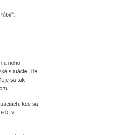
4
fóbií
:
a na neho
ké situácie. Tie
Deje sa tak
ikom.
tuáciách, kde sa
MHD, v