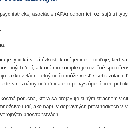
sychiatrickej asociácie (APA) odborníci rozlišujú tri typy 
,
ia
.
biu
je typická silná úzkosť, ktorú jedinec pociťuje, keď s
osť iných ľudí, a ktorá mu komplikuje rozličné spoločens
ajú ťažko zvládnuteľnými, čo môže viesť k sebaizolácii. 
ntakte s neznámymi ľuďmi alebo pri vystúpení pred publ
zkostná porucha, ktorá sa prejavuje silným strachom v si
nožstvo ľudí, ako napr. v dopravných prostriedkoch v 
verejných priestranstvách.