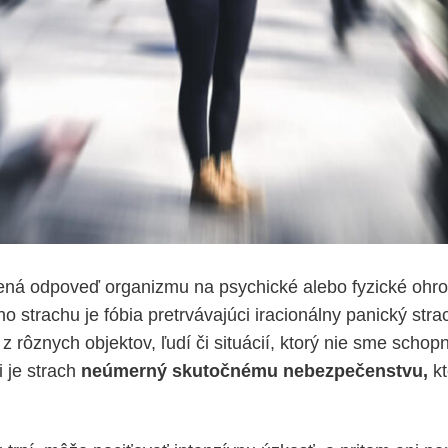
zená odpoveď organizmu na psychické alebo fyzické ohr
o strachu je fóbia pretrvávajúci iracionálny panický stra
 rôznych objektov, ľudí či situácií, ktorý nie sme schop
i je strach
neúmerný skutočnému nebezpečenstvu,
kt