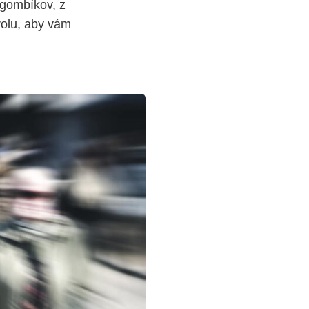
 gombíkov, z
rolu, aby vám