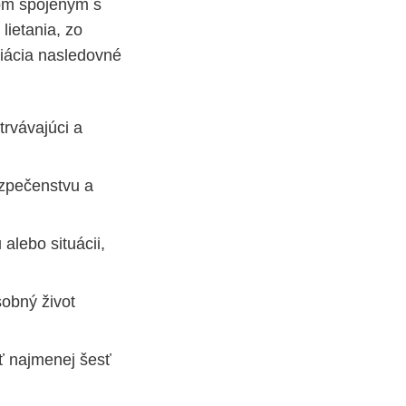
om spojeným s
lietania, zo
ciácia nasledovné
rvávajúci a
zpečenstvu a
alebo situácii,
sobný život
ť najmenej šesť