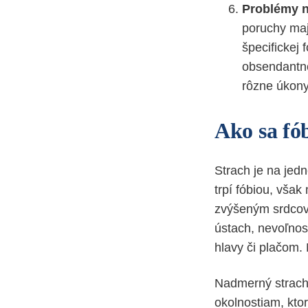
Problémy n
poruchy maj
špecifickej
obsendantno
rôzne úkony
Ako sa fó
Strach je na jed
trpí fóbiou, vša
zvýšeným srdcov
ústach, nevoľno
hlavy či plačom.
Nadmerný strach 
okolnostiam, ktor