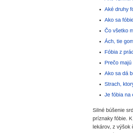
Aké druhy fó
Ako sa fóbi
Čo všetko m
Ách, tie go
Fóbia z prá
Prečo majú n
Ako sa dá b
Strach, kto
Je fóbia na 
Silné búšenie srd
príznaky fóbie. K
lekárov, z výšok 