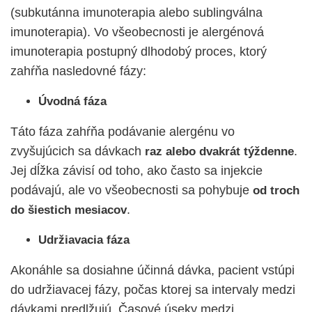
(subkutánna imunoterapia alebo sublingválna
imunoterapia). Vo všeobecnosti je alergénová
imunoterapia postupný dlhodobý proces, ktorý
zahŕňa nasledovné fázy:
Úvodná fáza
Táto fáza zahŕňa podávanie alergénu vo
zvyšujúcich sa dávkach
.
raz alebo dvakrát týždenne
Jej dĺžka závisí od toho, ako často sa injekcie
podávajú, ale vo všeobecnosti sa pohybuje
od troch
.
do šiestich mesiacov
Udržiavacia fáza
Akonáhle sa dosiahne účinná dávka, pacient vstúpi
do udržiavacej fázy, počas ktorej sa intervaly medzi
dávkami predlžujú. Časové úseky medzi