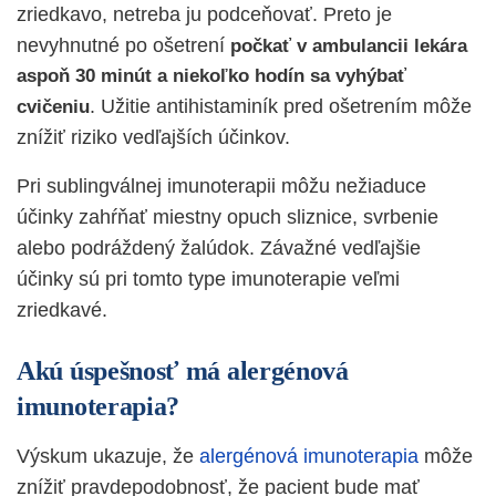
zriedkavo, netreba ju podceňovať. Preto je
nevyhnutné po ošetrení
počkať v ambulancii lekára
aspoň 30 minút a niekoľko hodín sa vyhýbať
. Užitie antihistaminík pred ošetrením môže
cvičeniu
znížiť riziko vedľajších účinkov.
Pri sublingválnej imunoterapii môžu nežiaduce
účinky zahŕňať miestny opuch sliznice, svrbenie
alebo podráždený žalúdok. Závažné vedľajšie
účinky sú pri tomto type imunoterapie veľmi
zriedkavé.
Akú úspešnosť má alergénová
imunoterapia?
Výskum ukazuje, že
alergénová imunoterapia
môže
znížiť pravdepodobnosť, že pacient bude mať