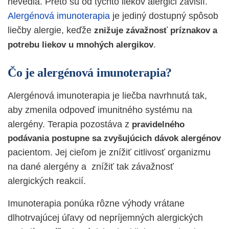
nevedia. Preto sú od týchto liekov alergici závislí.
Alergénová imunoterapia
je jediný dostupný spôsob
liečby alergie, keďže
znižuje závažnosť príznakov a
.
potrebu liekov u mnohých alergikov
Čo je alergénová imunoterapia?
Alergénová imunoterapia je liečba navrhnutá tak,
aby zmenila odpoveď imunitného systému na
alergény. Terapia pozostáva z
pravidelného
podávania postupne sa zvyšujúcich dávok alergénov
pacientom. Jej cieľom je znížiť citlivosť organizmu
na dané alergény a znížiť tak závažnosť
alergických reakcií.
Imunoterapia ponúka rôzne výhody vrátane
dlhotrvajúcej úľavy od nepríjemných alergických