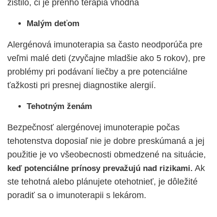
zistilo, či je preňho terapia vhodná
Malým deťom
Alergénová imunoterapia sa často neodporúča pre
veľmi malé deti (zvyčajne mladšie ako 5 rokov), pre
problémy pri podávaní liečby a pre potenciálne
ťažkosti pri presnej diagnostike alergií.
Tehotným ženám
Bezpečnosť alergénovej imunoterapie počas
tehotenstva doposiaľ nie je dobre preskúmaná a jej
použitie je vo všeobecnosti obmedzené na situácie,
Ak
keď potenciálne prínosy prevažujú nad rizikami.
ste tehotná alebo plánujete otehotnieť, je dôležité
poradiť sa o imunoterapii s lekárom.