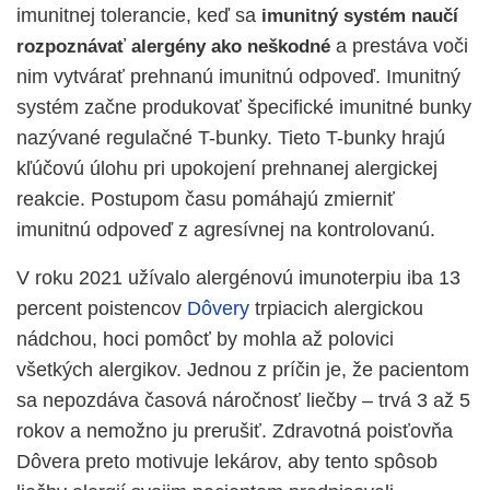
imunitnej tolerancie, keď sa
imunitný systém naučí
a prestáva voči
rozpoznávať alergény ako neškodné
nim vytvárať prehnanú imunitnú odpoveď. Imunitný
systém začne produkovať špecifické imunitné bunky
nazývané regulačné T-bunky. Tieto T-bunky hrajú
kľúčovú úlohu pri upokojení prehnanej alergickej
reakcie. Postupom času pomáhajú zmierniť
imunitnú odpoveď z agresívnej na kontrolovanú.
V roku 2021 užívalo alergénovú imunoterpiu iba 13
percent poistencov
Dôvery
trpiacich alergickou
nádchou, hoci pomôcť by mohla až polovici
všetkých alergikov. Jednou z príčin je, že pacientom
sa nepozdáva časová náročnosť liečby – trvá 3 až 5
rokov a nemožno ju prerušiť. Zdravotná poisťovňa
Dôvera preto motivuje lekárov, aby tento spôsob