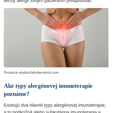
liečby alergií svojim pacientom predpisovali.
Prostock-studioú/shutterstock.com
Aké typy alergénovej imunoterapie
poznáme?
Existujú dva hlavné typy alergénovej imunoterapie,
a to podkožná alebo subkutánna imunoterapia a