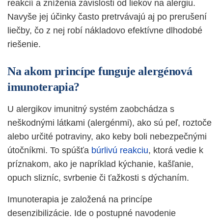
reakcií a zníženia závislosti od liekov na alergiu.
Navyše jej účinky často pretrvávajú aj po prerušení
liečby, čo z nej robí nákladovo efektívne dlhodobé
riešenie.
Na akom princípe funguje alergénová
imunoterapia?
U alergikov imunitný systém zaobchádza s
neškodnými látkami (alergénmi), ako sú peľ, roztoče
alebo určité potraviny, ako keby boli nebezpečnými
útočníkmi. To spúšťa
búrlivú reakciu
, ktorá vedie k
príznakom, ako je napríklad kýchanie, kašľanie,
opuch slizníc, svrbenie či ťažkosti s dýchaním.
Imunoterapia je založená na princípe
desenzibilizácie. Ide o postupné navodenie