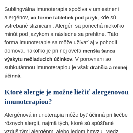
Sublingválna imunoterapia spočíva v umiestnení
alergénov,
, kde sú
vo forme tabletiek pod jazyk
vstrebané sliznicami. Alergén sa ponechá niekoľko
minút pod jazykom a následne sa prehltne. Táto
forma imunoterapie sa môže užívať aj v pohodlí
domova, nakoľko je pri nej oveľa
menšia šanca
. V porovnaní so
výskytu nežiaducich účinkov
subkutánnou imunoterapiou je však
drahšia a menej
.
účinná
Ktoré alergie je možné liečiť alergénovou
imunoterapiou?
Alergénová imunoterapia môže byť účinná pri liečbe
rôznych alergií, najmä tých, ktoré sú spúšťané
vzdušnými alergénmi alebo jedom hmyzu. Medzi