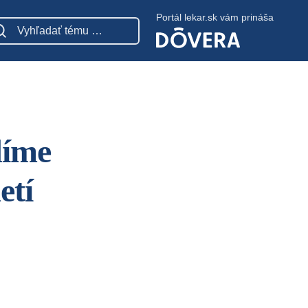
Portál lekar.sk vám prináša
díme
etí