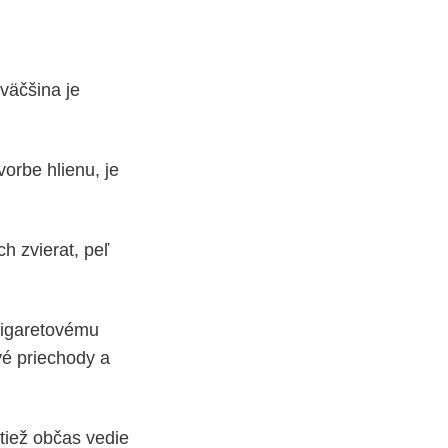
väčšina je
vorbe hlienu, je
h zvierat, peľ
cigaretovému
é priechody a
tiež občas vedie