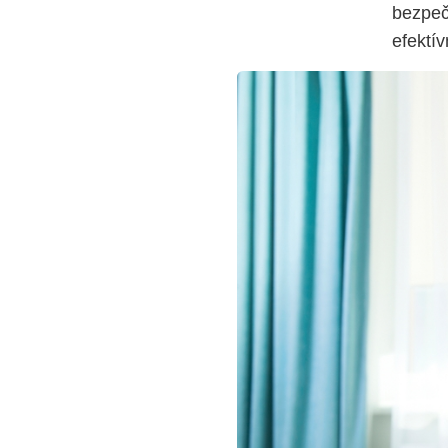
bezpeč
efektí