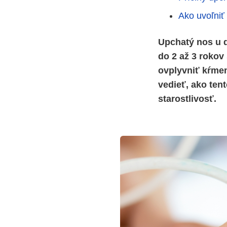
Ako uvoľniť
Upchatý nos u d
do 2 až 3 rokov
ovplyvniť kŕmen
vedieť, ako ten
starostlivosť.