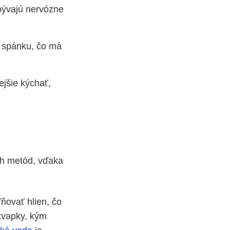
bývajú nervózne
 spánku, čo má
ejšie kýchať,
ch metód, vďaka
ňovať hlien, čo
 kvapky, kým