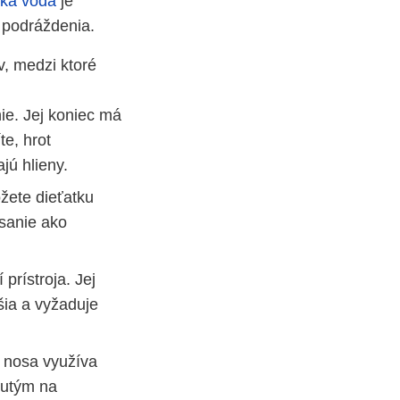
ká voda
je
 podráždenia.
, medzi ktoré
ie. Jej koniec má
te, hrot
jú hlieny.
žete dieťatku
 sanie ako
prístroja. Jej
šia a vyžaduje
z nosa využíva
nutým na