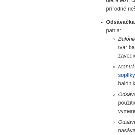
dieťa leží, 
prírodné ri
Odsávačka
patria:
Balóni
tvar ba
zavedie
Manuá
soplíky
balónik
Odsáva
použit
výmenu
Odsáva
nasáva