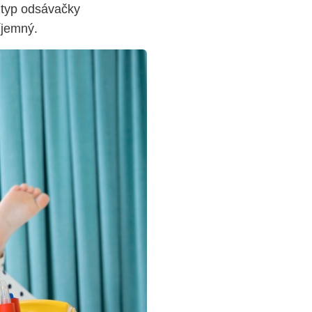
o typ odsávačky
íjemný.