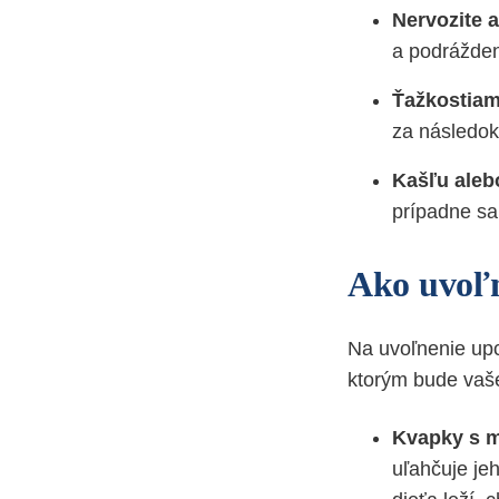
Nervozite 
a podrážde
Ťažkostia
za následok
Kašľu aleb
prípadne sa 
Ako uvoľn
Na uvoľnenie up
ktorým bude vaš
Kvapky s 
uľahčuje je