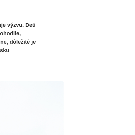
je výzvu. Deti
ohodlie,
e, dôležité je
rsku