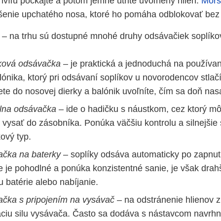
chvíľu počkajte a potom jemne utrite uvoľnený hlien.
Mors
ešenie upchatého nosa, ktoré ho pomáha odblokovať bez
– na trhu sú dostupné mnohé druhy odsávačiek soplíkov
ková odsávačka
– je praktická a jednoduchá na používan
lónika, ktorý pri odsávaní soplíkov u novorodencov stlačí
te do nosovej dierky a balónik uvoľníte, čím sa doň nasa
lna odsávačka
– ide o hadičku s náustkom, cez ktorý mô
vysať do zásobníka. Ponúka väčšiu kontrolu a silnejšie
ový typ.
čka na baterky
– soplíky odsáva automaticky po zapnutí 
ie je pohodlné a ponúka konzistentné sanie, je však drah
 batérie alebo nabíjanie.
čka s pripojením na vysávač
– na odstránenie hlienov 
ciu silu vysávača. Často sa dodáva s nástavcom navrh