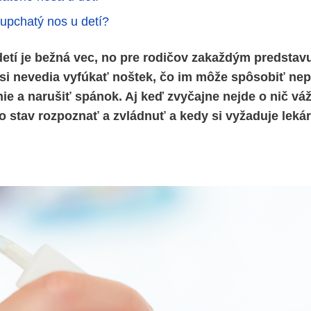
 upchatý nos u detí?
etí je bežná vec, no pre rodičov zakaždým predstavu
 si nevedia vyfúkať noštek, čo im môže spôsobiť nep
ie a narušiť spánok. Aj keď zvyčajne nejde o nič vážn
to stav rozpoznať a zvládnuť a kedy si vyžaduje leká