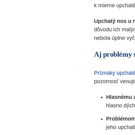
k mierne upchaté
Upchatý nos u
dôvodu ich malýc
nebola úplne vyč
Aj problémy 
Príznaky upchat
pozornosť venujt
Hlasnému 
hlasno dých
Problémom
jeho upchat