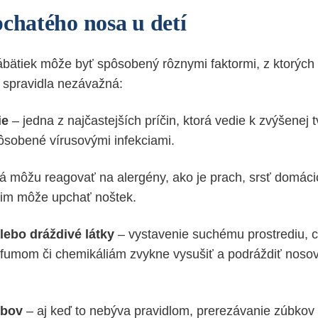
pchatého nosa u detí
bätiek môže byť spôsobený rôznymi faktormi, z ktorých 
 spravidla nezávažná:
ie
– jedna z najčastejších príčin, ktorá vedie k zvýšenej t
ôsobené vírusovými infekciami.
 môžu reagovať na alergény, ako je prach, srsť domácic
 im môže upchať noštek.
lebo dráždivé látky
– vystavenie suchému prostrediu, 
fumom či chemikáliám zvykne vysušiť a podráždiť nosov
ubov
– aj keď to nebýva pravidlom, prerezávanie zúbkov 