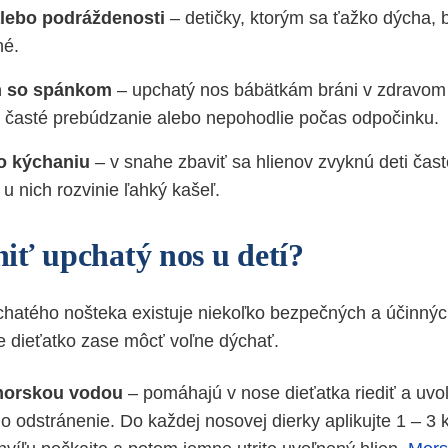
alebo podráždenosti
– detičky, ktorým sa ťažko dýcha, 
né.
m so spánkom
– upchatý nos bábätkám bráni v zdravom
 časté prebúdzanie alebo nepohodlie počas odpočinku.
o kýchaniu
– v snahe zbaviť sa hlienov zvyknú deti čast
u nich rozvinie ľahký kašeľ.
iť upchatý nos u detí?
chatého nošteka existuje niekoľko bezpečných a účinný
e dieťatko zase môcť voľne dýchať.
morskou vodou
– pomáhajú v nose dieťatka riediť a uvoľ
ho odstránenie. Do každej nosovej dierky aplikujte 1 – 3