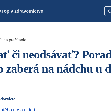
a
Top v zdravotníctve
t na prečítanie
ť či neodsávať? Pora
o zaberá na nádchu u d
 dozviete
hatého nosa u detí