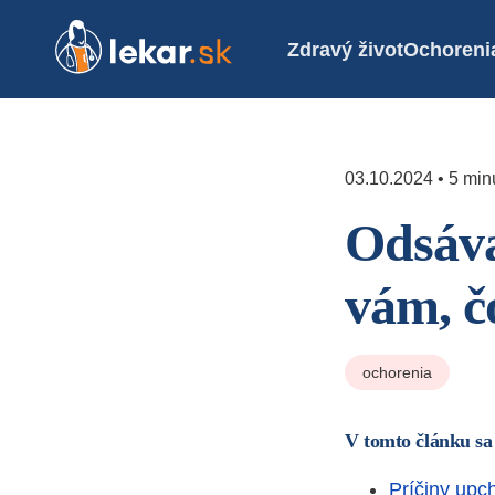
Zdravý život
Ochoreni
03.10.2024 • 5 minú
Odsáva
vám, č
ochorenia
V tomto článku sa
Príčiny upc