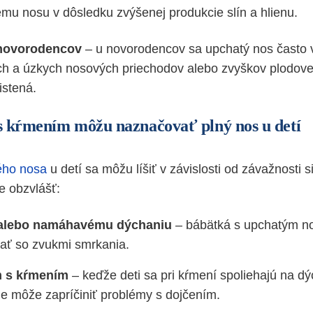
mu nosu v dôsledku zvýšenej produkcie slín a hlienu.
 novorodencov
– u novorodencov sa upchatý nos často v
h a úzkych nosových priechodov alebo zvyškov plodovej
istená.
s kŕmením môžu naznačovať plný nos u detí
ého nosa
u detí sa môžu líšiť v závislosti od závažnosti 
e obzvlášť:
alebo namáhavému dýchaniu
– bábätká s upchatým 
ať so zvukmi smrkania.
 s kŕmením
– keďže deti sa pri kŕmení spoliehajú na d
ie môže zapríčiniť problémy s dojčením.