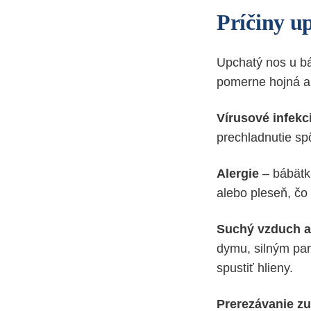
Príčiny u
Upchatý nos u bá
pomerne hojná a
Vírusové infekc
prechladnutie sp
Alergie
– bábätká
alebo pleseň, čo
Suchý vzduch a
dymu, silným par
spustiť hlieny.
Prerezávanie z