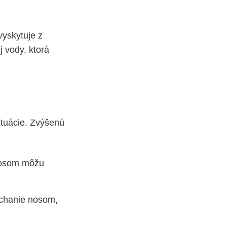
yskytuje z
 vody, ktorá
situácie. Zvýšenú
nosom môžu
ýchanie nosom,