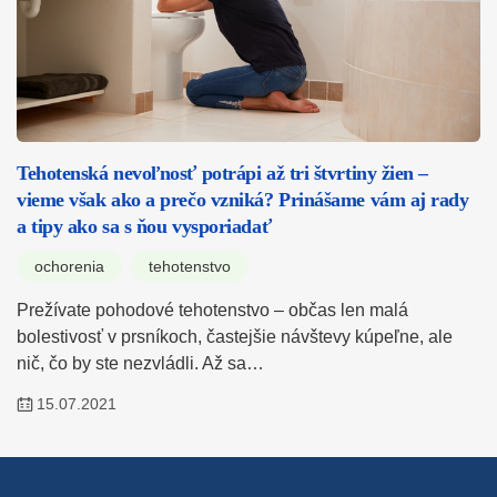
Tehotenská nevoľnosť potrápi až tri štvrtiny žien –
vieme však ako a prečo vzniká? Prinášame vám aj rady
a tipy ako sa s ňou vysporiadať
ochorenia
tehotenstvo
Prežívate pohodové tehotenstvo – občas len malá
bolestivosť v prsníkoch, častejšie návštevy kúpeľne, ale
nič, čo by ste nezvládli. Až sa…
15.07.2021