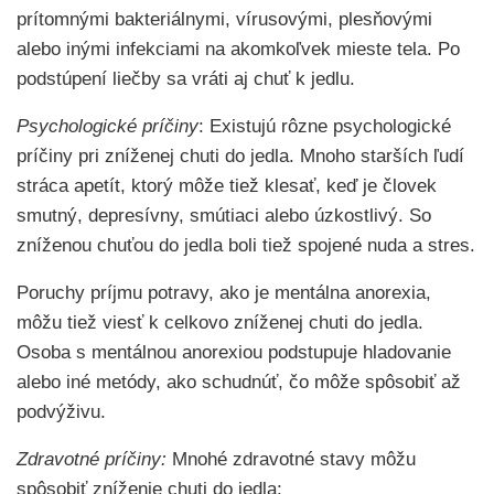
prítomnými bakteriálnymi, vírusovými, plesňovými
alebo inými infekciami na akomkoľvek mieste tela. Po
podstúpení liečby sa vráti aj chuť k jedlu.
Psychologické príčiny
: Existujú rôzne psychologické
príčiny pri zníženej chuti do jedla. Mnoho starších ľudí
stráca apetít, ktorý môže tiež klesať, keď je človek
smutný, depresívny, smútiaci alebo úzkostlivý. So
zníženou chuťou do jedla boli tiež spojené nuda a stres.
Poruchy príjmu potravy, ako je mentálna anorexia,
môžu tiež viesť k celkovo zníženej chuti do jedla.
Osoba s mentálnou anorexiou podstupuje hladovanie
alebo iné metódy, ako schudnúť, čo môže spôsobiť až
podvýživu.
Zdravotné príčiny:
Mnohé zdravotné stavy môžu
spôsobiť zníženie chuti do jedla: