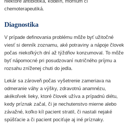
niektoré antibiotiká, kodeín, morfium či
chemoterapeutiká.
Diagnostika
V prípade definovania problému môže byť užitočné
viesť si denník zoznamu, aké potraviny a nápoje človek
počas niekoľkých dní až týždňov konzumoval. To môže
byť nápomocné pri posudzovaní nutričného príjmu a
rozsahu zníženej chuti do jedla.
Lekár sa zároveň počas vyšetrenie zameriava na
odmeranie váhy a výšky, zdravotnú anamnézu,
akékoľvek lieky, ktoré človek užíva a prípadnú diétu,
kedy príznak začal, či je nechutenstvo mierne alebo
závažné, koľko kíl pacient stratil, či nastali nejaké
spúšťacie a či pacient pociťuje aj iné príznaky.