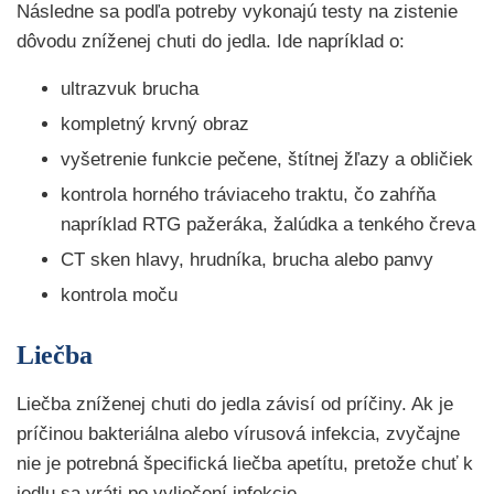
Následne sa podľa potreby vykonajú testy na zistenie
dôvodu zníženej chuti do jedla. Ide napríklad o:
ultrazvuk brucha
kompletný krvný obraz
vyšetrenie funkcie pečene, štítnej žľazy a obličiek
kontrola horného tráviaceho traktu, čo zahŕňa
napríklad RTG pažeráka, žalúdka a tenkého čreva
CT sken hlavy, hrudníka, brucha alebo panvy
kontrola moču
Liečba
Liečba zníženej chuti do jedla závisí od príčiny. Ak je
príčinou bakteriálna alebo vírusová infekcia, zvyčajne
nie je potrebná špecifická liečba apetítu, pretože chuť k
jedlu sa vráti po vyliečení infekcie.