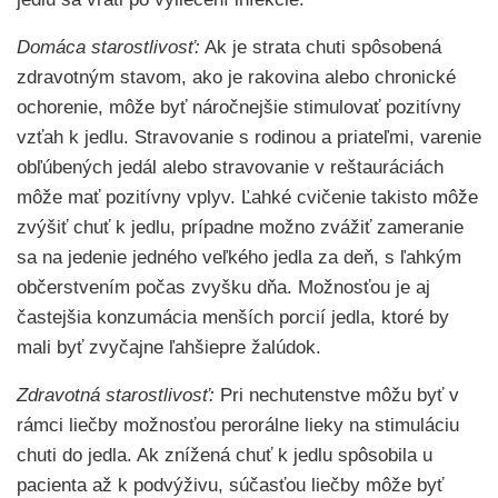
Domáca starostlivosť:
Ak je strata chuti spôsobená
zdravotným stavom, ako je rakovina alebo chronické
ochorenie, môže byť náročnejšie stimulovať pozitívny
vzťah k jedlu. Stravovanie s rodinou a priateľmi, varenie
obľúbených jedál alebo stravovanie v reštauráciách
môže mať pozitívny vplyv. Ľahké cvičenie takisto môže
zvýšiť chuť k jedlu, prípadne možno zvážiť zameranie
sa na jedenie jedného veľkého jedla za deň, s ľahkým
občerstvením počas zvyšku dňa. Možnosťou je aj
častejšia konzumácia menších porcií jedla, ktoré by
mali byť zvyčajne ľahšiepre žalúdok.
Zdravotná starostlivosť:
Pri nechutenstve môžu byť v
rámci liečby možnosťou perorálne lieky na stimuláciu
chuti do jedla. Ak znížená chuť k jedlu spôsobila u
pacienta až k podvýživu, súčasťou liečby môže byť