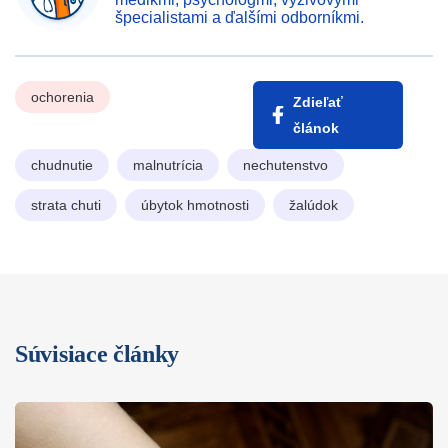
špecialistami a ďalšími odborníkmi.
ochorenia
Zdieľať
článok
chudnutie
malnutrícia
nechutenstvo
strata chuti
úbytok hmotnosti
žalúdok
Súvisiace články