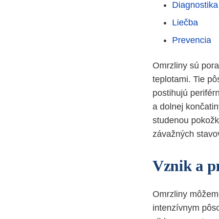
Diagnostika
Liečba
Prevencia
Omrzliny sú pora
teplotami. Tie p
postihujú perifér
a dolnej končati
studenou pokožkou
závažných stavov
Vznik a p
Omrzliny môžeme 
intenzívnym pôso