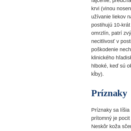
fajčenie, predch
krvi (vinou nose
užívanie liekov 
postihujú 10-krá
omrzlín, patrí zv
necitlivosť v pos
poškodenie nechto
klinického hľadi
hlboké, keď sú ok
kĺby).
Príznaky
Príznaky sa líšia
prítomný je pocit
Neskôr koža sčer