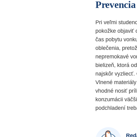
Prevencia
Pri veľmi stude
pokožke objaviť 
čas pobytu vonku
oblečenia, preto
nepremokavé von
bielizeň, ktorá 
najskôr vyzliecť.
Vlnené materiály 
vhodné nosiť prí
konzumácii väčši
podchladení treba
Reda