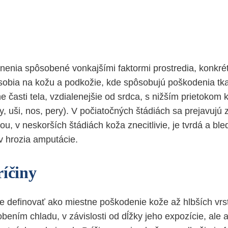
nenia spôsobené vonkajšími faktormi prostredia, konkré
ôsobia na kožu a podkožie, kde spôsobujú poškodenia tka
ne časti tela, vzdialenejšie od srdca, s nižším prietokom k
ny, uši, nos, pery). V počiatočných štádiách sa prejavuj
, v neskorších štádiách koža znecitlivie, je tvrdá a ble
 hrozia amputácie.
ríčiny
definovať ako miestne poškodenie kože až hlbších vrst
bením chladu, v závislosti od dĺžky jeho expozície, ale