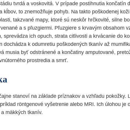
štádiu tvrdá a voskovitá. V prípade postihnutia končatín
 a kĺbov, to znemožňuje pohyb. Na takto poškodenej koži
lasti, takzvané mapy, ktoré sú neskôr hrčkovité, silne bo
venané a s pľuzgiermi. Pľuzgiere s krvavým obsahom vz
 sprevádza ich opuch, strata citlivosti a krvácanie do k
n dochádza k odumretiu poškodených tkanív až mumifiká
vá musia byť odstránené a končatiny amputované, pret
 vnútorného prostredia a smrť.
ka
ajne stanoví na základe príznakov a vzhľadu pokožky.
apríklad röntgenové vyšetrenie alebo MRI. Ich úlohou je 
 a mäkkých tkanív.