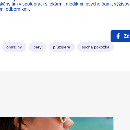
kčný tím v spolupráci s lekármi, medikmi, psychológmi, výživov
ími odborníkmi.
Zd
omrzliny
pery
pľúzgiere
suchá pokožka