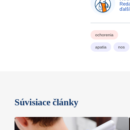
Reda
ďalš
ochorenia
apatia
nos
Súvisiace články