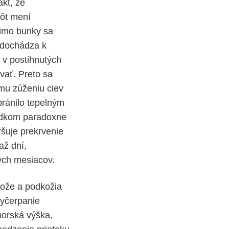
kt, že
lôt mení
mimo bunky sa
a dochádza k
 v postihnutých
vať. Preto sa
emu zúženiu ciev
bránilo tepelným
ledkom paradoxne
ršuje prekrvenie
až dní,
kých mesiacov.
kože a podkožia
vyčerpanie
morská výška,