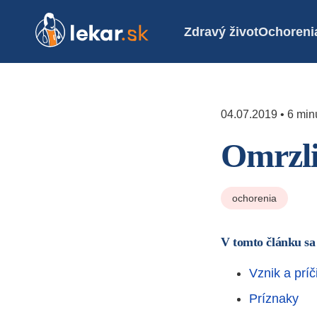
Zdravý život
Ochoreni
04.07.2019 • 6 minú
Omrzl
ochorenia
V tomto článku sa
Vznik a príč
Príznaky