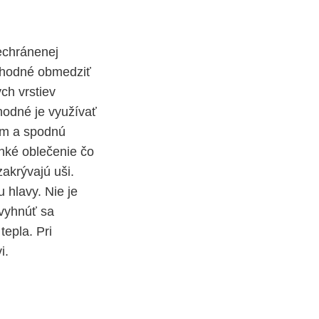
echránenej
 vhodné obmedziť
ch vrstiev
hodné je využívať
om a spodnú
lhké oblečenie čo
akrývajú uši.
 hlavy. Nie je
 vyhnúť sa
tepla. Pri
i.