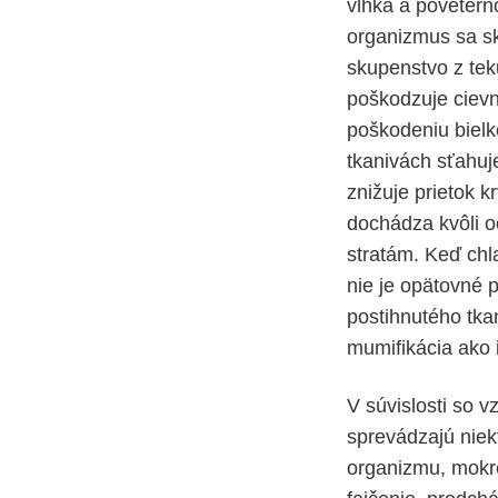
vlhka a povetern
organizmus sa sk
skupenstvo z tek
poškodzuje cievn
poškodeniu bielk
tkanivách sťahuj
znižuje prietok 
dochádza kvôli o
stratám. Keď chl
nie je opätovné p
postihnutého tkan
mumifikácia ako 
V súvislosti so 
sprevádzajú niek
organizmu, mokré