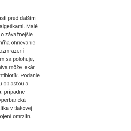
sti pred ďalším
algetikami. Malé
 o závažnejšie
hŕňa ohrievanie
rozmrazení
om sa polohuje,
niva môže lekár
ntibiotík. Podanie
u oblasťou a
a, prípadne
yperbarická
íka v tlakovej
ojení omrzlín.