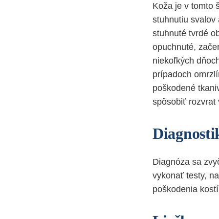
Koža je v tomto 
stuhnutiu svalov
stuhnuté tvrdé ob
opuchnuté, začer
niekoľkých dňoch,
prípadoch omrzlí
poškodené tkani
spôsobiť rozvrat
Diagnosti
Diagnóza sa zvyč
vykonať testy, n
poškodenia kostí