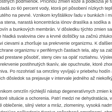
ostných podmienok. Príčinou zmien kože a podkožia je fa
ladá zo 60 percent vody, ktorá pri pôsobení nízkych tep
utého na pevné. Vznikom kryštálikov ľadu v bunkách i 
a stena, narastá koncentrácia iónov draslíka a sodíka 
ovín a bunkových membrán. V dôsledku týchto zmien sa
e hladká svalovina ciev a krvné doštičky sa začnú zhluko
krvi cievami a zhoršuje sa prekrvenie organizmu. K ďalši
chrane organizmu v periférnych častiach tela, aby sa za
ad prestane pôsobiť, steny ciev sa opäť roztiahnu. Výs
rekrvenie postihnutých tkanív, ale opuchnutie, ktoré zho
iva. Po rozohriatí sa omrzliny vyvíjajú v priebehu hodín 
ich dôsledok sa prejavuje v intervale jedného až niekoľ
vznikom omrzlín rýchlejší nástup degeneratívnych zmien 
toré situácie a ochorenia. Patrí medzi ne dehydratácia, 
 oblečenie, silný vietor a mráz, zlomeniny, vysoká nad