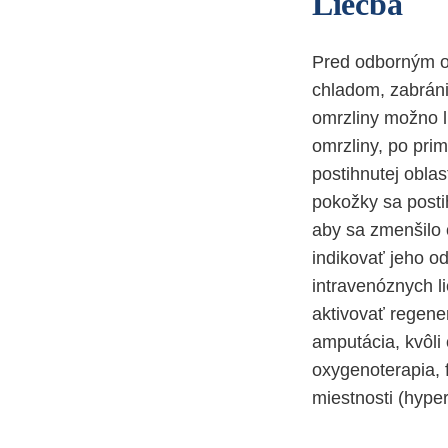
Liečba
Pred odborným oš
chladom, zabráni
omrzliny možno l
omrzliny, po pri
postihnutej obla
pokožky sa posti
aby sa zmenšilo 
indikovať jeho od
intravenóznych l
aktivovať regener
amputácia, kvôli
oxygenoterapia, f
miestnosti (hype