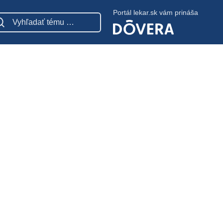
Portál lekar.sk vám prináša