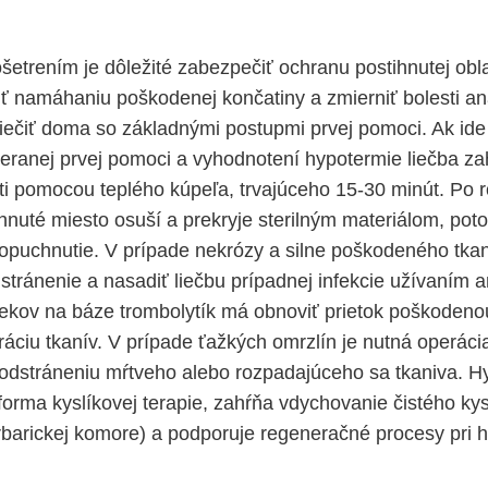
etrením je dôležité zabezpečiť ochranu postihnutej obla
ť namáhaniu poškodenej končatiny a zmierniť bolesti an
iečiť doma so základnými postupmi prvej pomoci. Ak ide
meranej prvej pomoci a vyhodnotení hypotermie liečba za
sti pomocou teplého kúpeľa, trvajúceho 15-30 minút. Po 
hnuté miesto osuší a prekryje sterilným materiálom, pot
opuchnutie. V prípade nekrózy a silne poškodeného tka
stránenie a nasadiť liečbu prípadnej infekcie užívaním a
iekov na báze trombolytík má obnoviť prietok poškodeno
áciu tkanív. V prípade ťažkých ​omrzlín je nutná operáci
 odstráneniu mŕtveho alebo rozpadajúceho sa tkaniva. H
orma kyslíkovej terapie, zahŕňa vdychovanie čistého kysl
rbarickej komore) a podporuje regeneračné procesy pri h