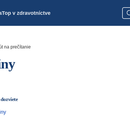
a
Top v zdravotníctve
t na prečítanie
iny
 dozviete
iny