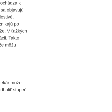
 dochádza k
 sa objavujú
lestivé,
nikajú po
ože. V ťažkých
cii. Takto
ože môžu
 Lekár môže
odhaliť stupeň