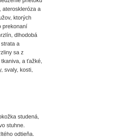
medzenie prietoku
, ateroskleróza a
užov, ktorých
o prekonaní
mrzlín, dlhodobá
strata a
zliny sa z
tkaniva, a ťažké,
 svaly, kosti,
pokožka studená,
tvo stuhne.
ltého odtieňa.