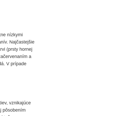
tne nízkymi
nív. Najčastejšie
rvi (prsty hornej
ú začervenaním a
dá. V prípade
iev, vznikajúce
 aj pôsobením