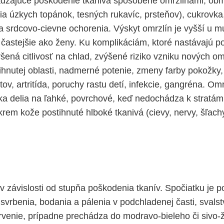
ádzajúce poškodenie tkaniva spôsobené omrzlinami, ob
nia úzkych topánok, tesných rukavíc, prsteňov), cukrovka
na srdcovo-cievne ochorenia. Výskyt omrzlín je vyšší u m
t častejšie ako ženy. Ku komplikáciám, ktoré nastávajú p
ýšená citlivosť na chlad, zvýšené riziko vzniku nových o
tihnutej oblasti, nadmerné potenie, zmeny farby pokožky, 
v, artritída, poruchy rastu detí, infekcie, gangréna. Omr
ska delia na ľahké, povrchové, keď nedochádza k stratám 
rem kože postihnuté hlboké tkanivá (cievy, nervy, šľachy,
 v závislosti od stupňa poškodenia tkanív. Spočiatku je 
 svrbenia, bodania a pálenia v podchladenej časti, svals
venie, prípadne prechádza do modravo-bieleho či sivo-ž