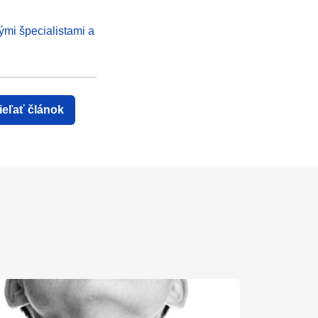
ými špecialistami a
ieľať článok