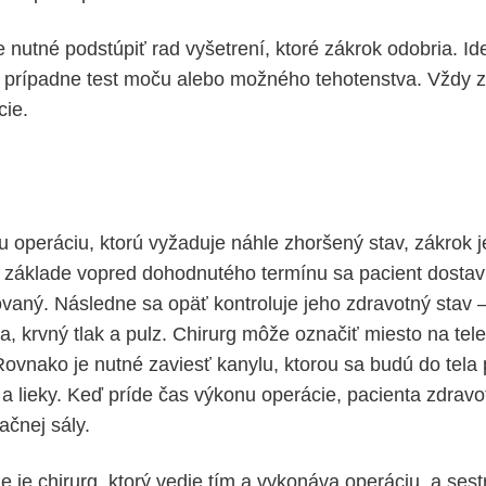
 nutné podstúpiť rad vyšetrení, ktoré zákrok odobria. Id
 prípadne test moču alebo možného tehotenstva. Vždy z
cie.
u operáciu, ktorú vyžaduje náhle zhoršený stav, zákrok 
 základe vopred dohodnutého termínu sa pacient dostav
zovaný. Následne sa opäť kontroluje jeho zdravotný stav 
ta, krvný tlak a pulz. Chirurg môže označiť miesto na tel
Rovnako je nutné zaviesť kanylu, ktorou sa budú do tela
 a lieky. Keď príde čas výkonu operácie, pacienta zdravo
ačnej sály.
 je chirurg, ktorý vedie tím a vykonáva operáciu, a sest