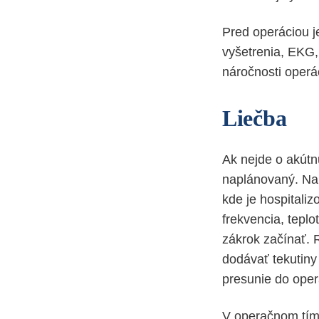
Pred operáciou je
vyšetrenia, EKG,
náročnosti operá
Liečba
Ak nejde o akútn
naplánovaný. Na
kde je hospitali
frekvencia, teplo
zákrok začínať. 
dodávať tekutiny
presunie do oper
V operačnom tíme