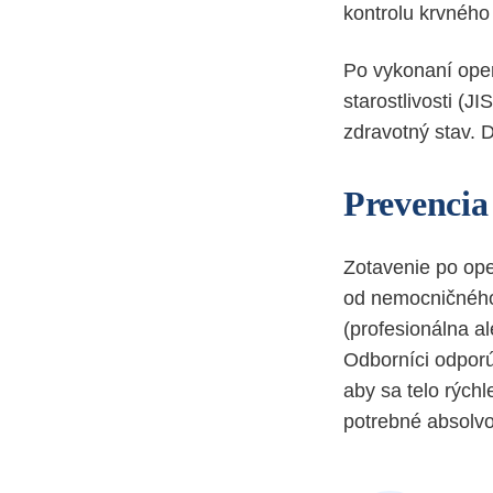
kontrolu krvného 
Po vykonaní oper
starostlivosti (J
zdravotný stav. 
Prevencia
Zotavenie po oper
od nemocničného
(profesionálna a
Odborníci odporúč
aby sa telo rýchl
potrebné absolvo