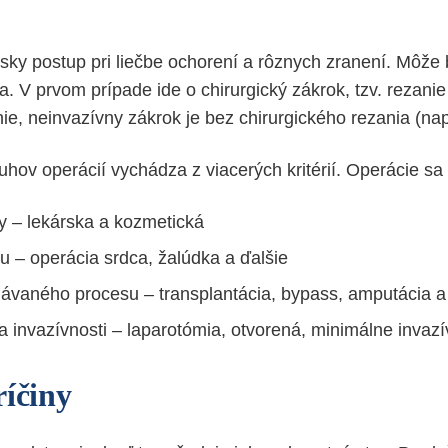
rsky postup pri liečbe ochorení a rôznych zranení. Môže 
. V prvom prípade ide o chirurgický zákrok, tzv. rezanie
e, neinvazívny zákrok je bez chirurgického rezania (napr
uhov operácií vychádza z viacerých kritérií. Operácie sa 
ny – lekárska a kozmetická
u – operácia srdca, žalúdka a ďalšie
ávaného procesu – transplantácia, bypass, amputácia 
a invazívnosti – laparotómia, otvorená, minimálne invaz
ríčiny