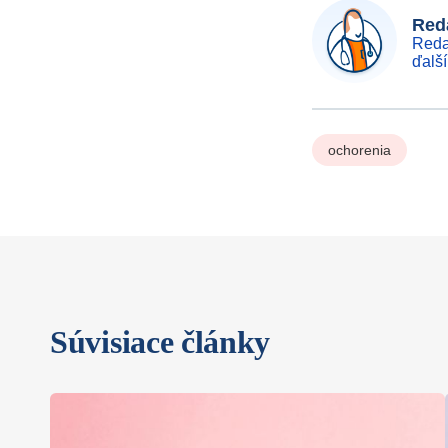
Reda
Reda
ďalš
ochorenia
Súvisiace články