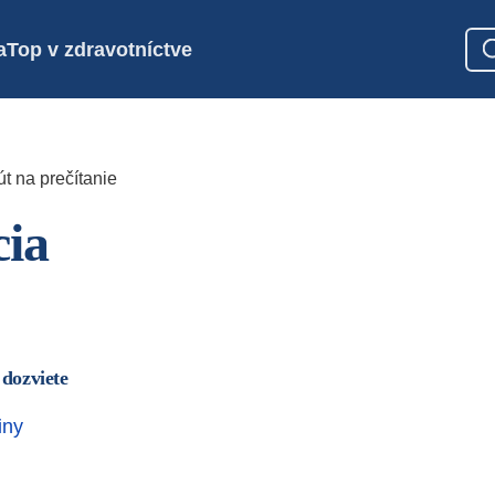
a
Top v zdravotníctve
t na prečítanie
ia
 dozviete
iny