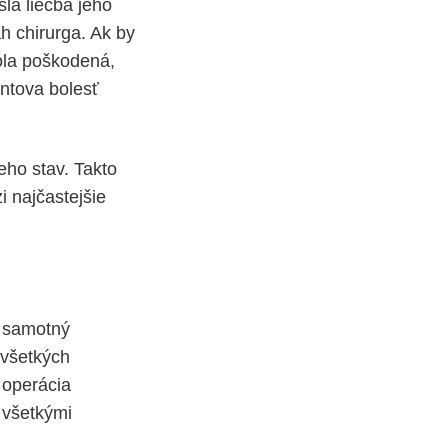
lá liečba jeho
h chirurga. Ak by
bola poškodená,
ntova bolesť
eho stav. Takto
i najčastejšie
ť samotný
 všetkých
 operácia
 všetkými