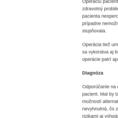
Operáciu pacient
zdravotný problém
pacienta neoperov
prípadne nemožná
stupňovala.
Operácia tiež um
sa vykonáva aj b
operácie patrí a
Diagnóza
Odporúčanie na o
pacient. Mal by 
možností alternat
nevyhnutná, čo z
rizikami aj výho