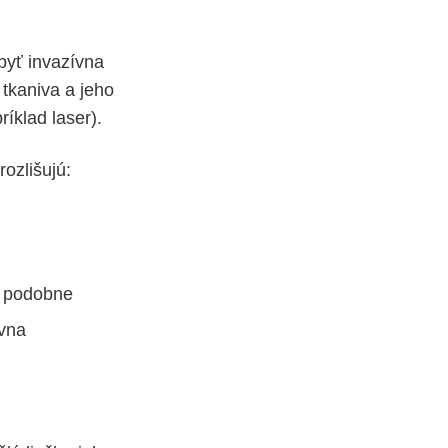
byť invazívna
 tkaniva a jeho
íklad laser).
rozlišujú:
a podobne
ívna