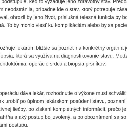
 podstupuje, keď to vyžaduje jeho zdravotný stav. Predoš
 neodstránila, prípadne ide o stav, ktorý potrebuje zása
al, ohrozil by jeho život, príslušná telesná funkcia by 
. To by mohlo viesť ku komplikáciám alebo by sa pacie
ožňuje lekárom bližšie sa pozrieť na konkrétny orgán a j
iopsia, ktorá sa využíva na diagnostikovanie stavu. Medz
pendoktómia, operácie srdca a biopsia prsníkov.
peráciu dáva lekár, rozhodnutie o výkone musí schváli
tak urobiť po úplnom lekárskom posúdení stavu, poznaní
ívnej liečby, po získaní kompletných informácií, prečo je
ahŕňa a aký postup bol zvolený, a po oboznámení sa so
dami postupu.