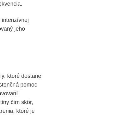
ekvencia.
 intenzívnej
dovaný jeho
ny, ktoré dostane
istenčná pomoc
avovaní.
tiny čím skôr,
renia, ktoré je