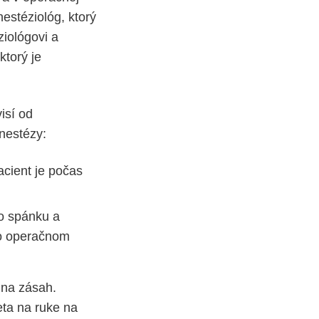
nestéziológ, ktorý
ziológovi a
ktorý je
isí od
nestézy:
acient je počas
o spánku a
po operačnom
 na zásah.
eta na ruke na