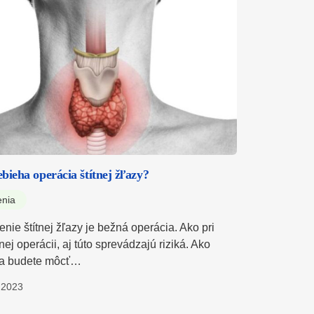
bieha operácia štítnej žľazy?
enia
nie štítnej žľazy je bežná operácia. Ako pri
nej operácii, aj túto sprevádzajú riziká. Ako
sa budete môcť…
.2023