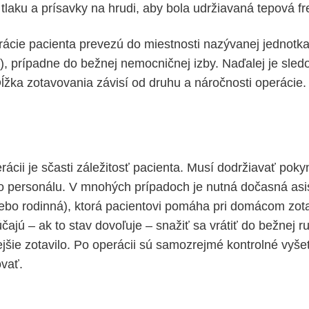
tlaku a prísavky na hrudi, aby bola udržiavaná tepová fr
ácie pacienta prevezú do miestnosti nazývanej jednotka
IS), prípadne do bežnej nemocničnej izby. Naďalej je sle
Dĺžka zotavovania závisí od druhu a náročnosti operácie.
ácii je sčasti záležitosť pacienta. Musí dodržiavať poky
 personálu. V mnohých prípadoch je nutná dočasná as
lebo rodinná), ktorá pacientovi pomáha pri domácom zot
ajú – ak to stav dovoľuje – snažiť sa vrátiť do bežnej ru
ejšie zotavilo. Po operácii sú samozrejmé kontrolné vyšet
vať.