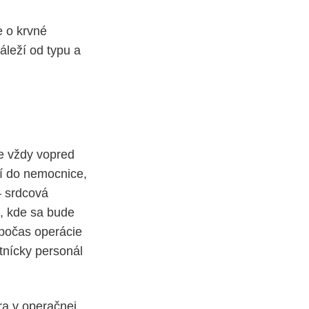
e o krvné
áleží od typu a
je vždy vopred
í do nemocnice,
– srdcová
e, kde sa bude
 počas operácie
tnícky personál
ra v operačnej