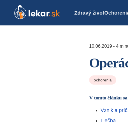
Zdravý život
Ochoreni
10.06.2019 • 4 minú
Operác
ochorenia
V tomto článku sa
Vznik a príč
Liečba