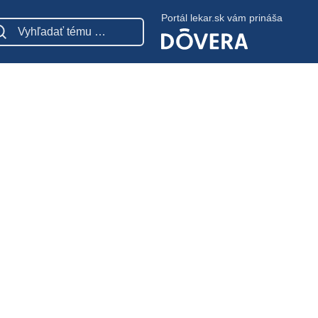
Portál lekar.sk vám prináša