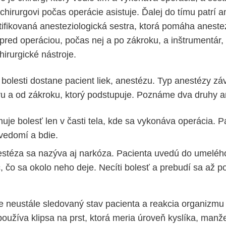
 chirurgovi počas operácie asistuje. Ďalej do tímu patrí a
rtifikovaná anesteziologická sestra, ktorá pomáha aneste
pred operáciou, počas nej a po zákroku, a inštrumentár, 
irurgické nástroje.
bolesti dostane pacient liek, anestézu. Typ anestézy záv
u a od zákroku, ktorý podstupuje. Poznáme dva druhy a
uje bolesť len v časti tela, kde sa vykonáva operácia. P
 vedomí a bdie.
stéza sa nazýva aj narkóza. Pacienta uvedú do umeléh
, čo sa okolo neho deje. Necíti bolesť a prebudí sa až 
e neustále sledovaný stav pacienta a reakcia organizmu
oužíva klipsa na prst, ktorá meria úroveň kyslíka, manž