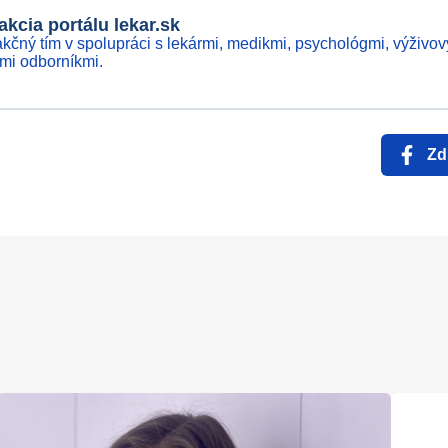
kcia portálu lekar.sk
kčný tím v spolupráci s lekármi, medikmi, psychológmi, výživov
ími odborníkmi.
Zd