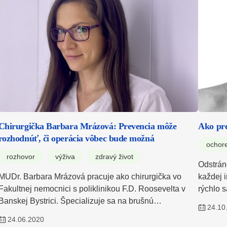
Chirurgička Barbara Mrázová: Prevencia môže
Ako pre
rozhodnúť, či operácia vôbec bude možná
ochor
rozhovor
výživa
zdravý život
Odstráne
MUDr. Barbara Mrázová pracuje ako chirurgička vo
každej i
Fakultnej nemocnici s poliklinikou F.D. Roosevelta v
rýchlo 
Banskej Bystrici. Špecializuje sa na brušnú…
24.10
24.06.2020