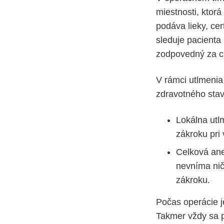
miestnosti, ktorá
podáva lieky, ce
sleduje pacienta 
zodpovedný za ch
V rámci utlmenia 
zdravotného stav
Lokálna utlm
zákroku pri
Celková ane
nevníma nič
zákroku.
Počas operácie j
Takmer vždy sa p