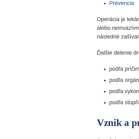
Prevencia
Operácia je leká
alebo neinvazívna
následné zašívani
Ďalšie delenie dr
podľa príči
podľa orgán
podľa vykon
podľa stupň
Vznik a p