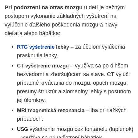
Pri podozrení na otras mozgu
u detí je bežným
postupom vykonanie základných vyšetrení na
vylúčenie ďalšieho poškodenia mozgu a hlavy
dieťaťa alebo bábätka:
– za účelom vylúčenia
RTG vyšetrenie
lebky
prasknutia lebky.
– využíva sa po dlhšom
CT vyšetrenie mozgu
bezvedomí a zhoršujúcom sa stave. CT vylúči
prípadné krvácania do mozgu, opuch mozgu,
presuny štruktúr a zlomeniny lebky s posunom
jej úlomkov.
– iba pri ťažkých
MRI magnetická rezonancia
prípadoch.
vyšetrenie mozgu cez fontanelu (lupienok)
USG
– využíva sa pri vyšetrení bábätiek.