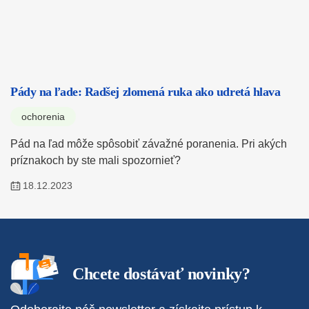
Pády na ľade: Radšej zlomená ruka ako udretá hlava
ochorenia
Pád na ľad môže spôsobiť závažné poranenia. Pri akých
príznakoch by ste mali spozornieť?
18.12.2023
Chcete dostávať novinky?