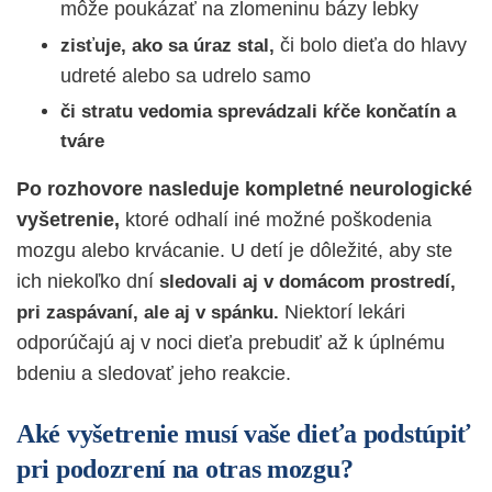
môže poukázať na zlomeninu bázy lebky
či bolo dieťa do hlavy
zisťuje, ako sa úraz stal,
udreté alebo sa udrelo samo
či stratu vedomia sprevádzali kŕče končatín a
tváre
Po rozhovore nasleduje kompletné neurologické
vyšetrenie,
ktoré odhalí iné možné poškodenia
mozgu alebo krvácanie. U detí je dôležité, aby ste
ich niekoľko dní
sledovali aj v domácom prostredí,
Niektorí lekári
pri zaspávaní, ale aj v spánku.
odporúčajú aj v noci dieťa prebudiť až k úplnému
bdeniu a sledovať jeho reakcie.
Aké vyšetrenie musí vaše dieťa podstúpiť
pri podozrení na otras mozgu?