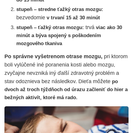
stupeň – stredne ťažký otras mozgu:
bezvedomie
v trvaní 15 až 30 minút
trvá
stupeň – ťažký otras mozgu:
viac ako 30
minút a býva spojený s poškodením
mozgového tkaniva
Po správne vyšetrenom otrase mozgu,
pri ktorom
boli vylúčené iné poranenia kosti alebo mozgu,
zvyčajne nevzniká iný ďalší zdravotný problém a
stav odoznieva bez následkov. Dieťa môžete
po
dvoch až troch týždňoch od úrazu začleniť do hier a
bežných aktivít, ktoré má rado.