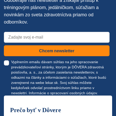
Odoberajte náš newsletter a získajte prístup k
tréningovým plánom, jedálničkom, súťažiam a
novinkám zo sveta zdravotníctva priamo od
odborníkov.
Chcem newsletter
Vyplnením emailu dávam súhlas na jeho spracovanie
prevádzkovateľovi stránky, ktorým je DÔVERA zdravotná
poisťovňa, a. s., za účelom zasielania newsletterov, s
odkazmi na články a informáciami o súťažiach, ktoré budú
zverejnené na webe
lekar.sk
. Svoj súhlas môžete
kedykoľvek odvolať prostredníctvom linku priamo v
newslettri.
Informácie o spracovaní osobných údajov.
Prečo byť v Dôvere