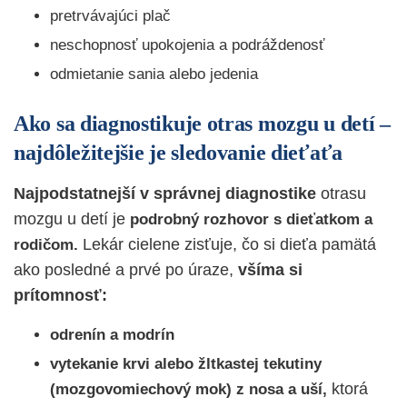
pretrvávajúci plač
neschopnosť upokojenia a podráždenosť
odmietanie sania alebo jedenia
Ako sa diagnostikuje otras mozgu u detí –
najdôležitejšie je sledovanie dieťaťa
Najpodstatnejší v správnej diagnostike
otrasu
mozgu u detí je
podrobný rozhovor s dieťatkom a
Lekár cielene zisťuje, čo si dieťa pamätá
rodičom.
ako posledné a prvé po úraze,
všíma si
prítomnosť:
odrenín a modrín
vytekanie krvi alebo žltkastej tekutiny
ktorá
(mozgovomiechový mok) z nosa a uší,