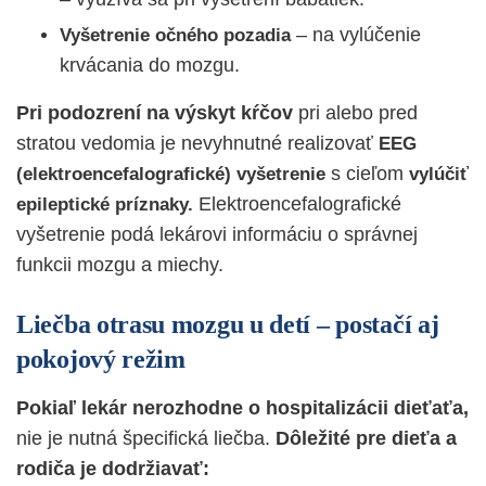
– na vylúčenie
Vyšetrenie očného pozadia
krvácania do mozgu.
Pri podozrení na výskyt kŕčov
pri alebo pred
stratou vedomia je nevyhnutné realizovať
EEG
s cieľom
(elektroencefalografické) vyšetrenie
vylúčiť
Elektroencefalografické
epileptické príznaky.
vyšetrenie podá lekárovi informáciu o správnej
funkcii mozgu a miechy.
Liečba otrasu mozgu u detí – postačí aj
pokojový režim
Pokiaľ lekár nerozhodne o hospitalizácii dieťaťa,
nie je nutná špecifická liečba.
Dôležité pre dieťa a
rodiča je dodržiavať: