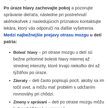
Po úraze hlavy zachovajte pokoj
a pozorujte
správanie dieťaťa, následne pri postrehnutí
akéhokoľvek z nasledujúcich príznakov kontaktujte
lekára, ktorý vás odporučí na ďalšie vyšetrenia.
Medzi najbežnejšie prejavy otrasu mozgu
u detí
patria:
– pri otrase mozgu u detí sú
Bolesť hlavy
bežne prítomné bolesti hlavy miernej až
strednej intenzity, ktoré trvajú niekoľko dní až
týždňov po úraze.
– deti často popisujú pocit, akoby sa im
Závraty
točil svet, a môžu mať problém s udržaním
rovnováhy pri chôdzi.
–
deti po otrase mozgu môžu
Zmeny v správaní