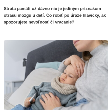
Strata pamäti už dávno nie je jediným príznakom
otrasu mozgu u detí. Čo robiť po úraze hlavičky, ak
spozorujete nevoľnosť či vracanie?