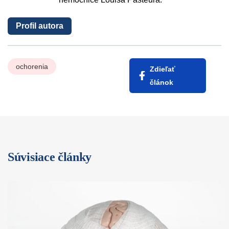
Profil autora
ochorenia
Zdieľať
článok
Súvisiace články