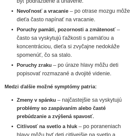
byť podráždené a unavené.
– po otrase mozgu môže
Nevoľnosť a vracanie
dieťa často napínať na vracanie.
–
Poruchy pamäti, pozornosti a zmätenosť
často sa vyskytujú ťažkosti s pamäťou a
koncentráciou, dieťa si zvyčajne nedokáže
spomenúť, čo sa stalo.
– po úraze hlavy môžu deti
Poruchy zraku
popisovať rozmazané a dvojité videnie.
Medzi ďalšie možné symptómy patria:
–
najčastejšie sa vyskytujú
Zmeny v spánku
problémy so zaspávaním alebo časté
prebúdzanie a zvýšená spavosť.
–
po poraneniach
Citlivosť na svetlo a hluk
hlavy môžu byť deti citlivejšie na svetlo a