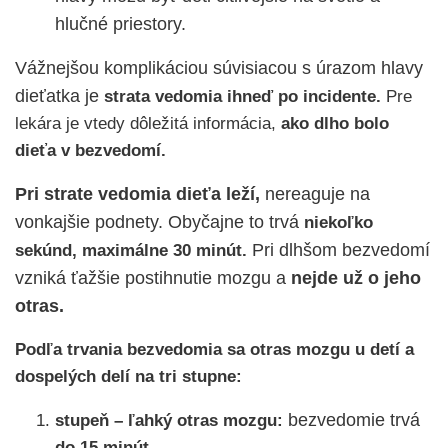
hlučné priestory.
Vážnejšou komplikáciou súvisiacou s úrazom hlavy
dieťatka je
strata vedomia ihneď po incidente.
Pre
lekára je vtedy dôležitá informácia,
ako dlho bolo
dieťa v bezvedomí.
Pri strate vedomia dieťa leží,
nereaguje na
vonkajšie podnety. Obyčajne to trvá
niekoľko
Pri dlhšom bezvedomí
sekúnd, maximálne 30 minút.
vzniká ťažšie postihnutie mozgu a
nejde už o jeho
otras.
Podľa trvania bezvedomia sa otras mozgu u detí a
dospelých delí na tri stupne:
bezvedomie trvá
stupeň – ľahký otras mozgu:
do 15 minút