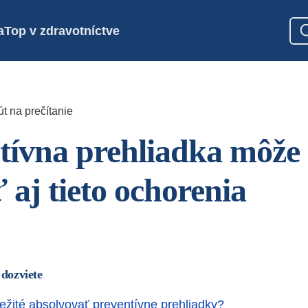
a
Top v zdravotníctve
t na prečítanie
tívna prehliadka môže
 aj tieto ochorenia
 dozviete
ležité absolvovať preventívne prehliadky?