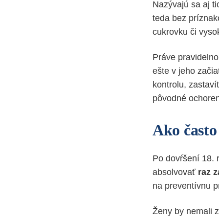
Nazývajú sa aj ti
teda bez príznako
cukrovku či vyso
Práve pravidelno
ešte v jeho zači
kontrolu, zastav
pôvodné ochoren
Ako často
Po dovŕšení 18. 
absolvovať
raz z
na preventívnu p
Ženy by nemali z