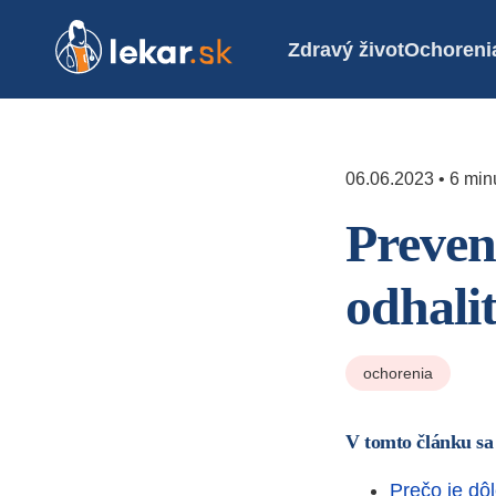
Zdravý život
Ochoreni
06.06.2023 • 6 minú
Preven
odhaliť
ochorenia
V tomto článku sa
Prečo je dô