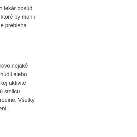
h lekár posúdi
 ktoré by mohli
ne prebieha
lkovo nejaké
chudli alebo
ej aktivite
 stolicu.
rodine. Všetky
ení.