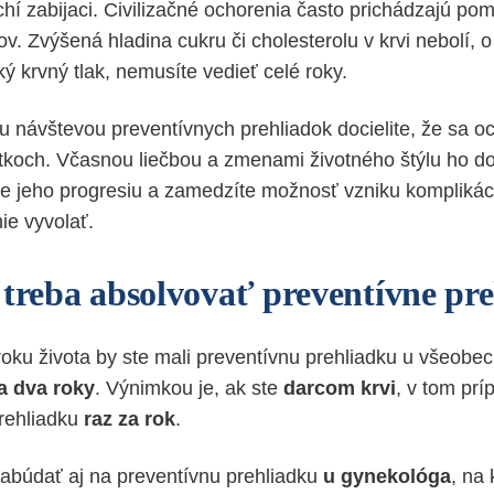
chí zabijaci. Civilizačné ochorenia často prichádzajú pom
v. Zvýšená hladina cukru či cholesterolu v krvi nebolí, 
ký krvný tlak, nemusíte vedieť celé roky.
u návštevou preventívnych prehliadok docielite, že sa o
atkoch. Včasnou liečbou a zmenami životného štýlu ho d
íte jeho progresiu a zamedzíte možnosť vzniku komplikác
ie vyvolať.
 treba absolvovať preventívne pr
roku života by ste mali preventívnu prehliadku u všeobe
a dva roky
. Výnimkou je, ak ste
darcom krvi
, v tom pr
rehliadku
raz za rok
.
abúdať aj na preventívnu prehliadku
u gynekológa
, na