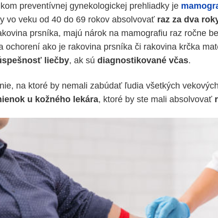
nkom preventívnej gynekologickej prehliadky je
mamogra
ny vo veku od 40 do 69 rokov absolvovať
raz za dva rok
rakovina prsníka, majú nárok na mamografiu raz ročne b
a ochorení ako je rakovina prsníka či rakovina krčka ma
úspešnosť liečby
, ak sú
diagnostikované včas
.
nie, na ktoré by nemali zabúdať ľudia všetkých vekových 
mienok u kožného lekára
, ktoré by ste mali absolvovať