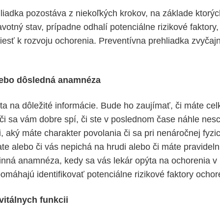
liadka pozostáva z niekoľkých krokov, na základe ktorýc
votný stav, prípadne odhalí potenciálne rizikové faktory,
esť k rozvoju ochorenia. Preventívna prehliadka zvyčaj
lebo dôsledná anamnéza
ta na dôležité informácie. Bude ho zaujímať, či máte ce
, či sa vám dobre spí, či ste v poslednom čase náhle nes
, aký máte charakter povolania či sa pri nenáročnej fyzick
e alebo či vás nepichá na hrudi alebo či máte pravidelnú
odinná anamnéza, kedy sa vás lekár opýta na ochorenia v 
pomáhajú identifikovať potenciálne rizikové faktory ochor
itálnych funkcii