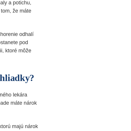
aly a potichu,
o tom, že máte
chorenie odhalí
ostanete pod
ii, ktoré môže
ehliadky?
cného lekára
ípade máte nárok
 ktorú majú nárok