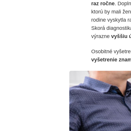
raz ročne
. Dopl
ktorú by mali že
rodine vyskytla 
Skorá diagnostik
výrazne
vyššiu 
Osobitné vyšetre
vyšetrenie zna