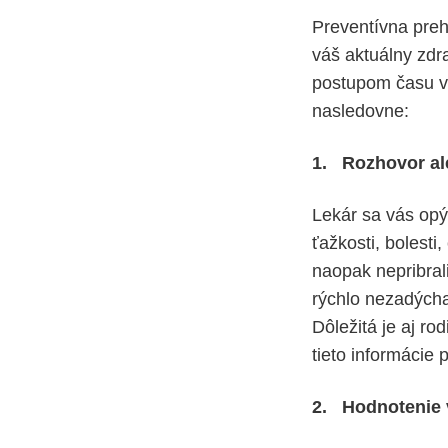
Preventívna preh
váš aktuálny zdra
postupom času vi
nasledovne:
1. Rozhovor a
Lekár sa vás opý
ťažkosti, bolesti
naopak nepribrali
rýchlo nezadýchat
Dôležitá je aj r
tieto informácie 
2. Hodnotenie v