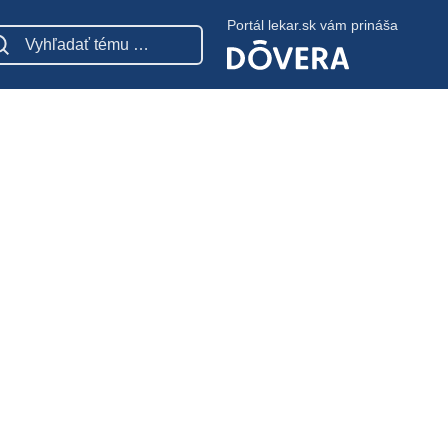
Portál lekar.sk vám prináša