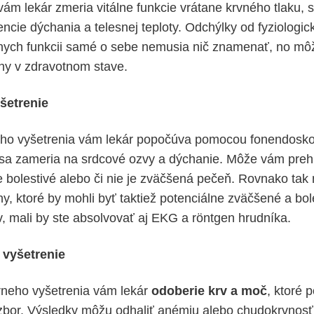
ám lekár zmeria vitálne funkcie vrátane krvného tlaku, 
encie dýchania a telesnej teploty. Odchýlky od fyziologi
álnych funkcii samé o sebe nemusia nič znamenať, no môž
y v zdravotnom stave.
šetrenie
neho vyšetrenia vám lekár popočúva pomocou fonendosk
 sa zameria na srdcové ozvy a dýchanie. Môže vám pre
e je bolestivé alebo či nie je zväčšená pečeň. Rovnako t
iny, ktoré by mohli byť taktiež potenciálne zväčšené a bo
v, mali by ste absolvovať aj EKG a röntgen hrudníka.
 vyšetrenie
rneho vyšetrenia vám lekár
odoberie krv a moč
, ktoré 
ozbor. Výsledky môžu odhaliť anémiu alebo chudokrvnosť