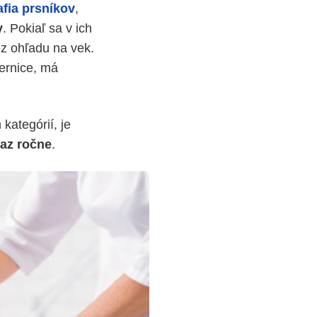
fia prsníkov
,
y
. Pokiaľ sa v ich
ez ohľadu na vek.
ternice, má
kategórií, je
raz ročne
.