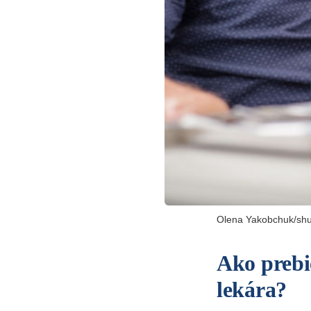
Olena Yakobchuk/shu
Ako prebi
lekára?