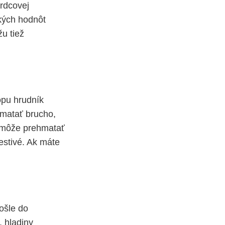
srdcovej
ckých hodnôt
u tiež
opu hrudník
hmatať brucho,
ak môže prehmatať
lestivé. Ak máte
pošle do
, hladiny