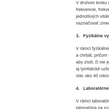
V druhom kroku v
frekvencie, frekv
jednotlivých vit
naznačovať zmen
3. Fyzikálne vy
V rámci fyzikál
a chrbát, pričom
aby zistil, či ni
aj lymfatické uzl
viac ako 40 roko
4. Laboratórne
V rámci laborató
laboratória na r