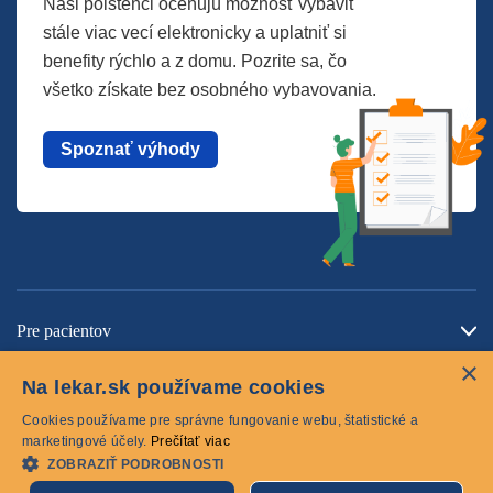
Naši poistenci oceňujú možnosť vybaviť
stále viac vecí elektronicky a uplatniť si
benefity rýchlo a z domu. Pozrite sa, čo
všetko získate bez osobného vybavovania.
Spoznať výhody
Pre pacientov
×
O spoločnosti
Na lekar.sk používame cookies
Kontaktujte nás
Cookies používame pre správne fungovanie webu, štatistické a
marketingové účely.
Prečítať viac
ZOBRAZIŤ PODROBNOSTI
Cookies