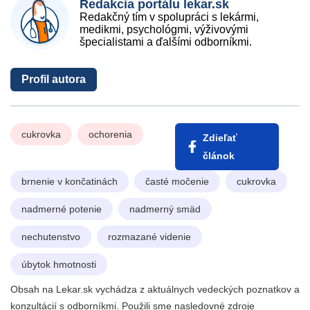
Redakcia portálu lekar.sk
Redakčný tím v spolupráci s lekármi,
medikmi, psychológmi, výživovými
špecialistami a ďalšími odborníkmi.
Profil autora
cukrovka
ochorenia
Zdieľať
článok
brnenie v končatinách
časté močenie
cukrovka
nadmerné potenie
nadmerný smäd
nechutenstvo
rozmazané videnie
úbytok hmotnosti
Obsah na Lekar.sk vychádza z aktuálnych vedeckých poznatkov a
konzultácií s odborníkmi. Použili sme nasledovné zdroje