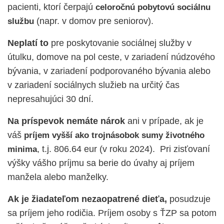
pacienti, ktorí čerpajú
celoročnú pobytovú sociálnu
(napr. v domov pre seniorov).
službu
Neplatí to
pre poskytovanie sociálnej služby v
útulku, domove na pol ceste, v zariadení núdzového
bývania, v zariadení podporovaného bývania alebo
v zariadení sociálnych služieb na určitý čas
nepresahujúci 30 dní.
Na príspevok nemáte nárok
ani v prípade, ak je
váš
príjem vyšší ako trojnásobok sumy životného
, t.j. 806.64 eur (v roku 2024).
Pri zisťovaní
minima
výšky vášho príjmu sa berie do úvahy aj príjem
manžela alebo manželky.
Ak je žiadateľom nezaopatrené dieťa,
posudzuje
sa príjem jeho rodičia.
Príjem osoby s ŤZP sa potom