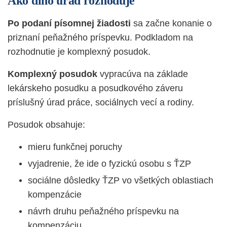
Ako dlho úrad rozhoduje
Po podaní písomnej žiadosti
sa začne konanie o
priznaní peňažného príspevku. Podkladom na
rozhodnutie je komplexný posudok.
Komplexný posudok
vypracúva n
a základe
lekárskeho posudku a posudkového záveru
príslušný úrad práce, sociálnych vecí a rodiny.
Posudok obsahuje:
mieru funkčnej poruchy
vyjadrenie, že ide o fyzickú osobu s ŤZP
sociálne dôsledky ŤZP vo všetkých oblastiach
kompenzácie
návrh druhu peňažného príspevku na
kompenzáciu