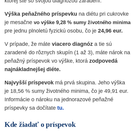
ktorej ste so svojou diagnózou zaradení.
Výška peňažného príspevku
na diétu pri cukrovke
je mesačne
vo výške 9,28 % sumy životného minima
pre jednu plnoletú fyzickú osobu, čo je
24,96 eur.
V prípade, že máte
viacero diagnóz
a tie sú
zaradené do rôznych skupín (1 až 3), máte nárok na
peňažný príspevok vo výške, ktorá
zodpovedá
najnákladnejšej diéte.
Najvyšší príspevok
má prvá skupina. Jeho výška
je 18,56 % sumy životného minima, čo je 49,91 eur.
Informácie o nároku na jednorazové peňažné
príspevky sa dočítate
tu.
Kde žiadať o príspevok