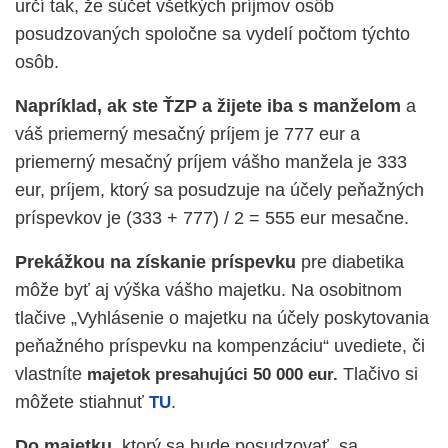
určí tak, že súčet všetkých príjmov osôb
posudzovaných spoločne sa vydelí počtom týchto
osôb.
Napríklad, ak ste ŤZP a žijete iba s manželom
a
váš priemerný mesačný príjem je 777 eur a
priemerný mesačný príjem vášho manžela je 333
eur, príjem, ktorý sa posudzuje na účely peňažných
príspevkov je (333 + 777) / 2 = 555 eur mesačne.
Prekážkou na získanie príspevku
pre diabetika
môže byť aj výška vášho majetku. Na osobitnom
tlačive „Vyhlásenie o majetku na účely poskytovania
peňažného príspevku na kompenzáciu“ uvediete, či
vlastníte
Tlačivo si
majetok presahujúci 50 000 eur.
môžete stiahnuť
.
TU
Do majetku,
ktorý sa bude posudzovať, sa