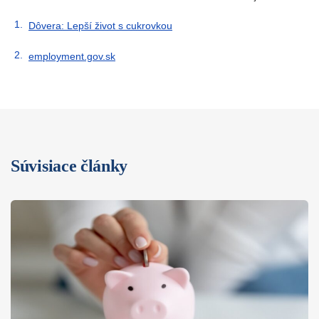
Dôvera: Lepší život s cukrovkou
employment.gov.sk
Súvisiace články