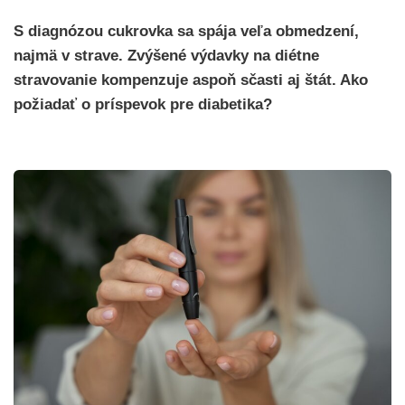
S diagnózou cukrovka sa spája veľa obmedzení,
najmä v strave. Zvýšené výdavky na diétne
stravovanie kompenzuje aspoň sčasti aj štát. Ako
požiadať o príspevok pre diabetika?