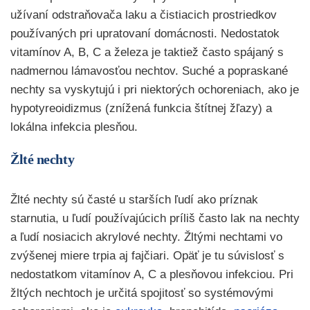
užívaní odstraňovača laku a čistiacich prostriedkov
používaných pri upratovaní domácnosti. Nedostatok
vitamínov A, B, C a železa je taktiež často spájaný s
nadmernou lámavosťou nechtov. Suché a popraskané
nechty sa vyskytujú i pri niektorých ochoreniach, ako je
hypotyreoidizmus (znížená funkcia štítnej žľazy) a
lokálna infekcia plesňou.
Žlté nechty
Žlté nechty sú časté u starších ľudí ako príznak
starnutia, u ľudí používajúcich príliš často lak na nechty
a ľudí nosiacich akrylové nechty. Žltými nechtami vo
zvýšenej miere trpia aj fajčiari. Opäť je tu súvislosť s
nedostatkom vitamínov A, C a plesňovou infekciou. Pri
žltých nechtoch je určitá spojitosť so systémovými