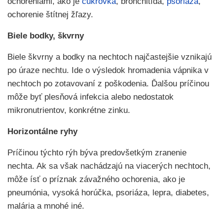
ochoreniami, ako je
cukrovka
, bronchitída,
psoriáza
,
ochorenie štítnej žľazy.
Biele bodky, škvrny
Biele škvrny a bodky na nechtoch najčastejšie vznikajú
po úraze nechtu. Ide o výsledok hromadenia vápnika v
nechtoch po zotavovaní z poškodenia. Ďalšou príčinou
môže byť plesňová infekcia alebo nedostatok
mikronutrientov, konkrétne zinku.
Horizontálne ryhy
Príčinou týchto rýh býva predovšetkým zranenie
nechta. Ak sa však nachádzajú na viacerých nechtoch,
môže ísť o príznak závažného ochorenia, ako je
pneumónia, vysoká horúčka, psoriáza, lepra, diabetes,
malária a mnohé iné.