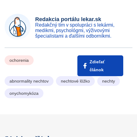
Redakcia portálu lekar.sk
Redakčný tím v spolupráci s lekármi,
medikmi, psychológmi, výživovými
špecialistami a ďalšími odborníkmi.
ochorenia
Zdieľať
článok
abnormality nechtov
nechtové lôžko
nechty
onychomykóza