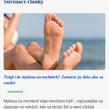
Súvisiace články
Trápi vás mykóza na nechtoch? Zastavte ju skôr, ako sa
rozšíri
ochorenia
Mykóza na nechtoch trápi množstvo ľudí – najčastejšie sa
objavuje na nohách, kde sa rýchlo šíri a mení vzhľad