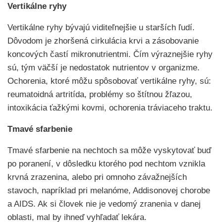
Vertikálne ryhy
Vertikálne ryhy bývajú viditeľnejšie u starších ľudí.
Dôvodom je zhoršená cirkulácia krvi a zásobovanie
koncových častí mikronutrientmi. Čím výraznejšie ryhy
sú, tým väčší je nedostatok nutrientov v organizme.
Ochorenia, ktoré môžu spôsobovať vertikálne ryhy, sú:
reumatoidná artritída, problémy so štítnou žľazou,
intoxikácia ťažkými kovmi, ochorenia tráviaceho traktu.
Tmavé sfarbenie
Tmavé sfarbenie na nechtoch sa môže vyskytovať buď
po poranení, v dôsledku ktorého pod nechtom vznikla
krvná zrazenina, alebo pri omnoho závažnejších
stavoch, napríklad pri melanóme, Addisonovej chorobe
a AIDS. Ak si človek nie je vedomý zranenia v danej
oblasti, mal by ihneď vyhľadať lekára.