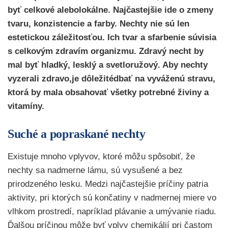
byť celkové alebolokálne. Najčastejšie ide o zmeny
tvaru, konzistencie a farby. Nechty nie sú len
estetickou záležitosťou. Ich tvar a sfarbenie súvisia
s celkovým zdravím organizmu. Zdravý necht by
mal byť hladký, lesklý a svetloružový. Aby nechty
vyzerali zdravo,je dôležitédbať na vyváženú stravu,
ktorá by mala obsahovať všetky potrebné živiny a
vitamíny.
Suché a popraskané nechty
Existuje mnoho vplyvov, ktoré môžu spôsobiť, že
nechty sa nadmerne lámu, sú vysušené a bez
prirodzeného lesku. Medzi najčastejšie príčiny patria
aktivity, pri ktorých sú končatiny v nadmernej miere vo
vlhkom prostredí, napríklad plávanie a umývanie riadu.
Ďalšou príčinou môže byť vplyv chemikálií pri častom