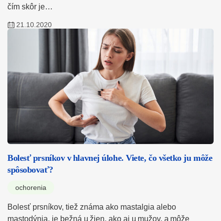
čím skôr je…
21.10.2020
Bolesť prsníkov v hlavnej úlohe. Viete, čo všetko ju môže
spôsobovať?
ochorenia
Bolesť prsníkov, tiež známa ako mastalgia alebo
mastodýnia, je bežná u žien, ako aj u mužov, a môže