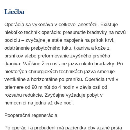
Liečba
Operácia sa vykonáva v celkovej anestézii. Existuje
niekoľko techník operácie: presunutie bradavky na novú
pozíciu – zvyčajne je stále napojená na prítok krvi,
odstránenie prebytočného tuku, tkaniva a kože z
prsníkov alebo preformovanie zvyšného prsného
tkaniva. Väčšine žien ostane jazva okolo bradavky. Pri
niektorých chirurgických technikách jazva smeruje
vertikálne a horizontálne po prsníku. Operácia trvá v
priemere od 90 minút do 4 hodín v závislosti od
rozsahu redukcie. Zvyčajne vyžaduje pobyt v
nemocnici na jednu až dve noci.
Pooperačná regenerácia
Po operácii a prebudení má pacientka obviazané prsia