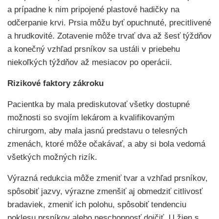
a prípadne k nim pripojené plastové hadičky na
odčerpanie krvi. Prsia môžu byť opuchnuté, precitlivené
a hrudkovité. Zotavenie môže trvať dva až šesť týždňov
a konečný vzhľad prsníkov sa ustáli v priebehu
niekoľkých týždňov až mesiacov po operácii.
Rizikové faktory zákroku
Pacientka by mala prediskutovať všetky dostupné
možnosti so svojím lekárom a kvalifikovaným
chirurgom, aby mala jasnú predstavu o telesných
zmenách, ktoré môže očakávať, a aby si bola vedomá
všetkých možných rizík.
Výrazná redukcia môže zmeniť tvar a vzhľad prsníkov,
spôsobiť jazvy, výrazne zmenšiť aj obmedziť citlivosť
bradaviek, zmeniť ich polohu, spôsobiť tendenciu
poklesu prsníkov alebo neschopnosť dojčiť. U žien s