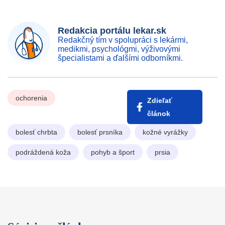
Redakcia portálu lekar.sk
Redakčný tím v spolupráci s lekármi,
medikmi, psychológmi, výživovými
špecialistami a ďalšími odborníkmi.
ochorenia
Zdieľať
článok
bolesť chrbta
bolesť prsníka
kožné vyrážky
podráždená koža
pohyb a šport
prsia