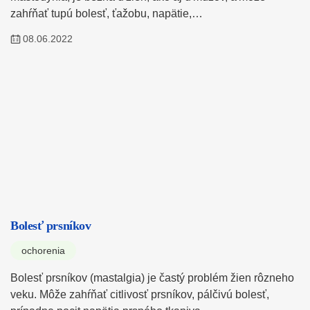
zahŕňať tupú bolesť, ťažobu, napätie,…
08.06.2022
Bolesť prsníkov
ochorenia
Bolesť prsníkov (mastalgia) je častý problém žien rôzneho
veku. Môže zahŕňať citlivosť prsníkov, pálčivú bolesť,