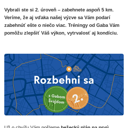
Vybrali ste si 2. úroveň – zabehnete aspoň 5 km.
Veríme, že aj vďaka našej výzve sa Vám podarí
zabehnúť ešte o niečo viac. Tréningy od Gaba Vám
pomôžu zlepšiť Váš výkon, vytrvalosť aj kondíciu.
Už o chvíľu Vám pošleme
bežecký plán na prvý