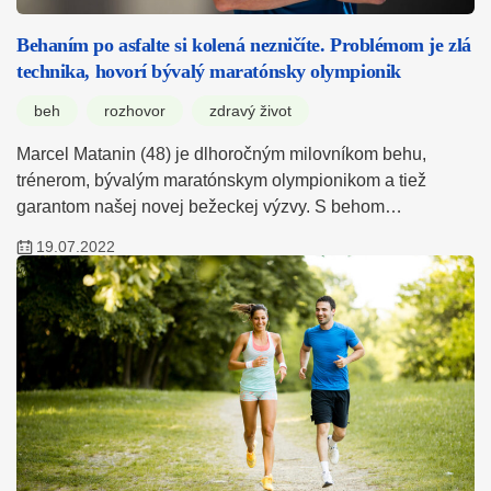
Behaním po asfalte si kolená nezničíte. Problémom je zlá
technika, hovorí bývalý maratónsky olympionik
beh
rozhovor
zdravý život
Marcel Matanin (48) je dlhoročným milovníkom behu,
trénerom, bývalým maratónskym olympionikom a tiež
garantom našej novej bežeckej výzvy. S behom…
19.07.2022