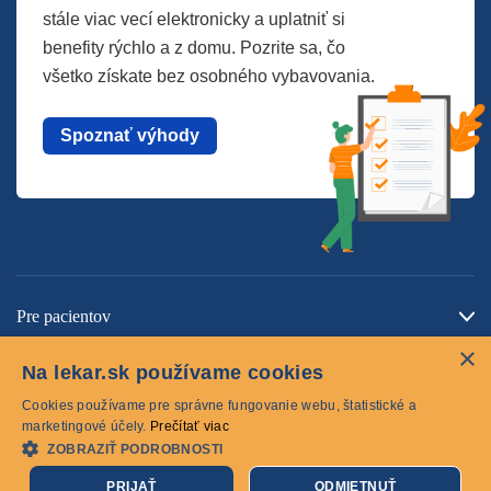
stále viac vecí elektronicky a uplatniť si
benefity rýchlo a z domu. Pozrite sa, čo
všetko získate bez osobného vybavovania.
Spoznať výhody
Pre pacientov
×
O spoločnosti
Na lekar.sk používame cookies
Kontaktujte nás
Cookies používame pre správne fungovanie webu, štatistické a
marketingové účely.
Prečítať viac
ZOBRAZIŤ PODROBNOSTI
Cookies
PRIJAŤ
ODMIETNUŤ
© 2026 lekar.sk Všetky práva vyhradené