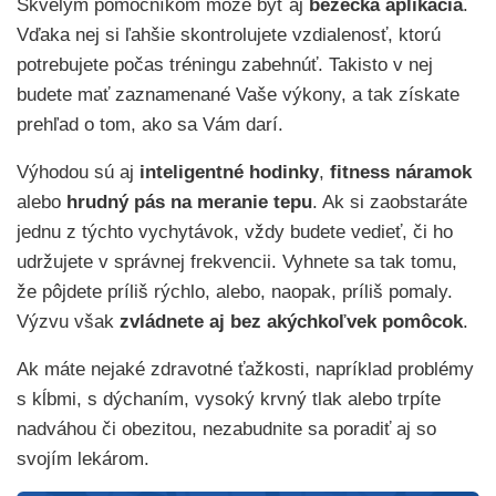
Skvelým pomocníkom môže byť aj
bežecká aplikácia
.
Vďaka nej si ľahšie skontrolujete vzdialenosť, ktorú
potrebujete počas tréningu zabehnúť. Takisto v nej
budete mať zaznamenané Vaše výkony, a tak získate
prehľad o tom, ako sa Vám darí.
Výhodou sú aj
inteligentné hodinky
,
fitness náramok
alebo
hrudný pás na meranie tepu
. Ak si zaobstaráte
jednu z týchto vychytávok, vždy budete vedieť, či ho
udržujete v správnej frekvencii. Vyhnete sa tak tomu,
že pôjdete príliš rýchlo, alebo, naopak, príliš pomaly.
Výzvu však
zvládnete aj bez akýchkoľvek pomôcok
.
Ak máte nejaké zdravotné ťažkosti, napríklad problémy
s kĺbmi, s dýchaním, vysoký krvný tlak alebo trpíte
nadváhou či obezitou, nezabudnite sa poradiť aj so
svojím lekárom.