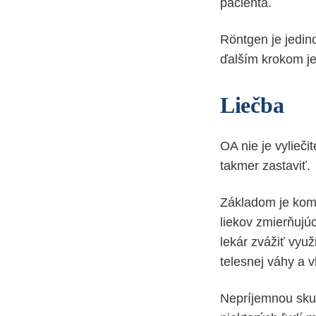
pacienta.
Röntgen je jedin
ďalším krokom je
Liečba
OA nie je vylieči
takmer zastaviť.
Základom je komb
liekov zmierňujú
lekár zvážiť využ
telesnej váhy a v
Nepríjemnou skut