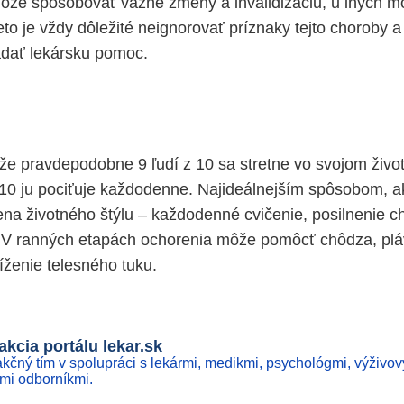
môže spôsobovať vážne zmeny a invalidizáciu, u iných m
to je vždy dôležité neignorovať príznaky tejto choroby a 
adať lekársku pomoc.
e pravdepodobne 9 ľudí z 10 sa stretne vo svojom život
z 10 ju pociťuje každodenne. Najideálnejším spôsobom, 
ena životného štýlu – každodenné cvičenie, posilnenie c
 V ranných etapách ochorenia môže pomôcť chôdza, plá
níženie telesného tuku.
kcia portálu lekar.sk
kčný tím v spolupráci s lekármi, medikmi, psychológmi, výživov
ími odborníkmi.