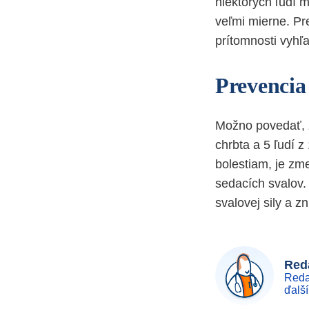
niektorých ľudí 
veľmi mierne. Pre
prítomnosti vyhľ
Prevencia
Možno povedať, ž
chrbta a 5 ľudí 
bolestiam, je zm
sedacích svalov.
svalovej sily a z
Reda
Reda
ďalš