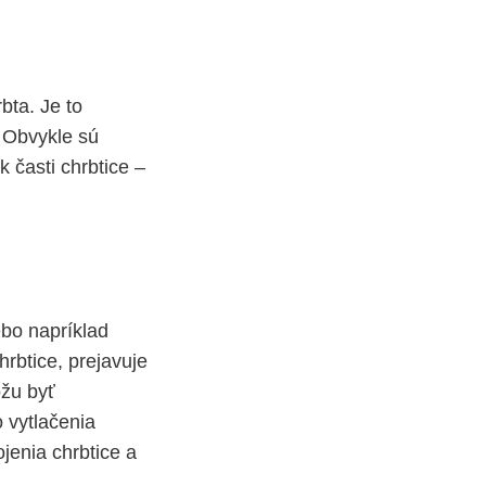
bta. Je to
. Obvykle sú
 časti chrbtice –
ebo napríklad
hrbtice, prejavuje
ôžu byť
 vytlačenia
jenia chrbtice a