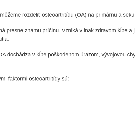
môžeme rozdeliť osteoartritídu (OA) na primárnu a sek
 presne známu príčinu. Vzniká v inak zdravom kĺbe a 
tia.
OA dochádza v kĺbe poškodenom úrazom, vývojovou chy
mi faktormi osteoartritídy sú: