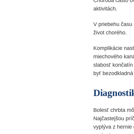
Choroba často ov
aktivitách.
V priebehu času 
život chorého.
Komplikácie nast
miechového kanál
slabosť končatín
byť bezodkladná 
Diagnosti
Bolesť chrbta mô
Najčastejšou prí
vyplýva z hernie 