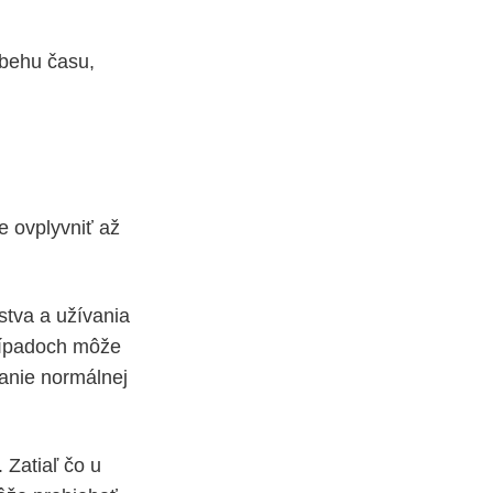
ebehu času,
e ovplyvniť až
stva a užívania
prípadoch môže
avanie normálnej
 Zatiaľ čo u