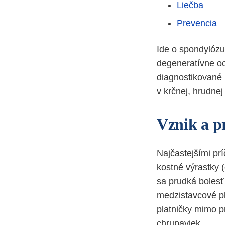
Liečba
Prevencia
Ide o spondylózu,
degeneratívne oc
diagnostikované u
v krčnej, hrudnej 
Vznik a p
Najčastejšími pr
kostné výrastky (
sa prudká bolesť 
medzistavcové pla
platničky mimo pr
chrupaviek.