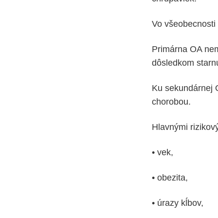
Vo všeobecnosti 
Primárna OA nemá
dôsledkom starnu
Ku sekundárnej 
chorobou.
Hlavnými rizikový
• vek,
• obezita,
• úrazy kĺbov,