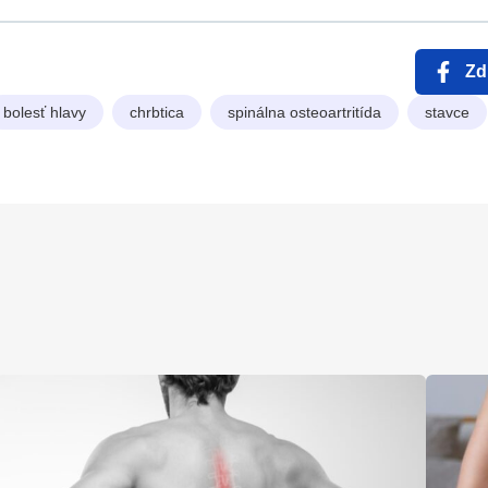
Zd
bolesť hlavy
chrbtica
spinálna osteoartritída
stavce