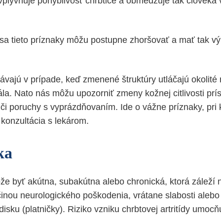
plyvňuje pohyblivosť chrbtice a obmedzuje tak človeka 
sa tieto príznaky môžu postupne zhoršovať a mať tak v
ávajú v prípade, keď zmenené štruktúry utláčajú okolité
a. Nato nás môžu upozorniť zmeny kožnej citlivosti prís
 či poruchy s vyprázdňovaním. Ide o vážne príznaky, pri
konzultácia s lekárom.
ka
že byť akútna, subakútna alebo chronická, ktorá záleží 
činou neurologického poškodenia, vrátane slabosti alebo 
disku (platničky). Riziko vzniku chrbtovej artritídy umoc