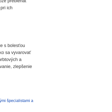
ôže prebiehať
pri ich
e s bolesťou
ako sa vyvarovať
hrbtových a
vanie, zlepšenie
ými špecialistami a