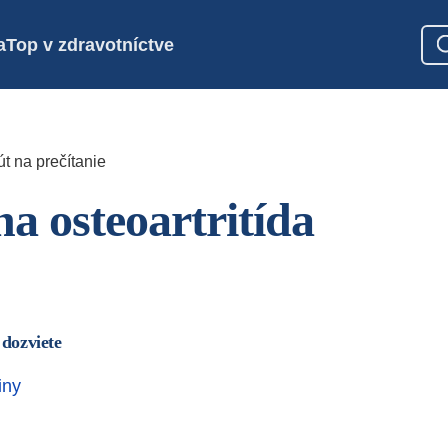
a
Top v zdravotníctve
t na prečítanie
na osteoartritída
 dozviete
iny