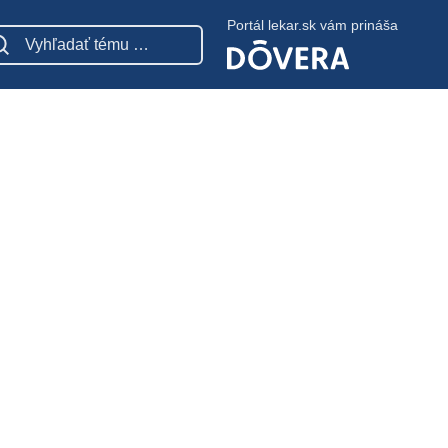
Portál lekar.sk vám prináša