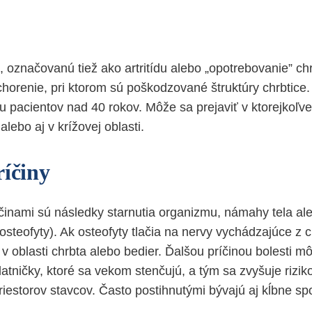
 označovanú tiež ako artritídu alebo „opotrebovanie” chr
horenie, pri ktorom sú poškodzované štruktúry chrbtice
 pacientov nad 40 rokov. Môže sa prejaviť v ktorejkoľvek
alebo aj v krížovej oblasti.
ríčiny
íčinami sú následky starnutia organizmu, námahy tela al
osteofyty). Ak osteofyty tlačia na nervy vychádzajúce z c
v oblasti chrbta alebo bedier. Ďalšou príčinou bolesti m
tničky, ktoré sa vekom stenčujú, a tým sa zvyšuje riziko
iestorov stavcov. Často postihnutými bývajú aj kĺbne spo