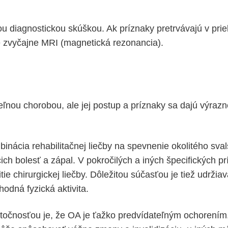
ou diagnostickou skúškou. Ak príznaky pretrvávajú v pri
 zvyčajne MRI (magnetická rezonancia).
teľnou chorobou, ale jej postup a príznaky sa dajú výrazn
inácia rehabilitačnej liečby na spevnenie okolitého sval
cich bolesť a zápal. V pokročilých a iných špecifických 
itie chirurgickej liečby. Dôležitou súčasťou je tiež udrži
hodná fyzická aktivita.
očnosťou je, že OA je ťažko predvídateľným ochorením.