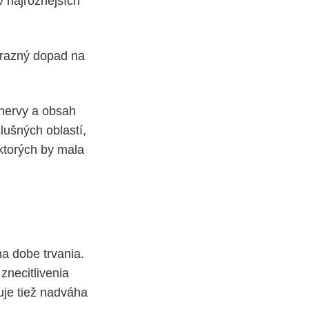
v najrôznejších
ýrazný dopad na
 nervy a obsah
lušných oblastí,
 ktorých by mala
na dobe trvania.
znecitlivenia
ňuje tiež nadváha