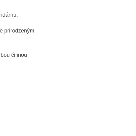
undárnu.
je prirodzeným
bou či inou