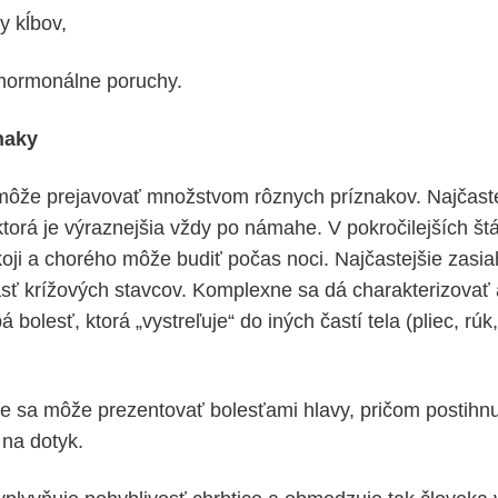
y kĺbov,
 hormonálne poruchy.
naky
ôže prejavovať množstvom rôznych príznakov. Najčaste
ktorá je výraznejšia vždy po námahe. V pokročilejších št
koji a chorého môže budiť počas noci. Najčastejšie zasi
asť krížových stavcov. Komplexne sa dá charakterizovať 
 bolesť, ktorá „vystreľuje“ do iných častí tela (pliec, rúk
ce sa môže prezentovať bolesťami hlavy, pričom postihn
á na dotyk.