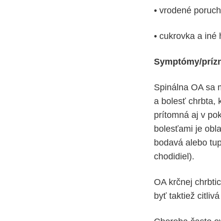
• vrodené poruch
• cukrovka a iné
Symptómy/príz
Spinálna OA sa m
a bolesť chrbta, 
prítomná aj v po
bolesťami je obl
bodavá alebo tupá
chodidiel).
OA krčnej chrbti
byť taktiež citliv