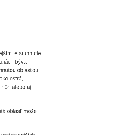
jším je stuhnutie
ádiách býva
ahnutou oblasťou
ako ostrá,
, nôh alebo aj
utá oblasť môže