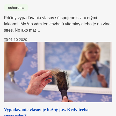
ochorenia
Príčiny vypadávania vlasov sú spojené s viacerými
faktormi. Možno vám len chýbajú vitamíny alebo je na vine
stres. No ako mať…
01.10.2020
Vypadávanie vlasov je bežný jav. Kedy treba
spozornieť?