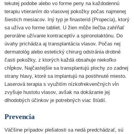
tekutej podobe alebo vo forme peny na každodennú
terapiu vtieraním do vlasovej pokožky počas najmenej
šiestich mesiacov. Iný typ je finasterid (Propecia), ktorý
sa užíva vo forme tabliet. U žien môže liečba zahŕňať
perorálne užívanie kontraceptív a spironolaktónu. Do
úvahy prichádza aj transplantácia vlasov. Počas nej
dermatológ alebo estetický chirurg odstránia drobné
časti pokožky, z ktorých každá obsahuje niekoľko
chĺpkov. Najčastejšie sa transplantujú plochy zo zadnej
strany hlavy, ktoré sa implantujú na postihnuté miesto.
Laserová terapia s využitím nízkofrekvenčných vĺn
zvyšuje hustotu vlasov, avšak na dokázanie jej
dlhodobých účinkov je potrebných viac štúdií.
Prevencia
Väčšine prípadov plešatosti sa nedá predchádzať, sú