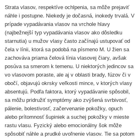
Strata vlasov, respektíve ochlpenia, sa môže prejaviť
náhle i postupne. Niekedy je dočasná, inokedy trvalá. V
prípade vypadávania vlasov na vrchole hlavy
(najbežnejší typ vypadávania vlasov ako dôsledku
starnutia) u mužov vlasy často začínajú ustupovať od
čela v línii, ktorá sa podobá na písmeno M. U žien sa
zachováva priama čelová línia vlasovej čiary, avšak
posúva sa smerom k temenu. U niektorých jedincov sa
vo vlasovom poraste, ale aj v oblasti brady, fúzov či v
obočí, objavujú okrsky veľkosti mince, v ktorých vlasy
absentujú. Podľa faktora, ktorý vypadávanie spôsobil,
sa môžu pridružiť symptómy ako zvýšená svrbivosť,
pálenie, bolestivosť, začervenanie pokožky, opuch
alebo prítomnosť šupiniek a suchej pokožky v mieste
rastu vlasu. Fyzický alebo emocionálny šok môže
spôsobiť náhle a prudké uvoľnenie vlasov. Tie sa potom