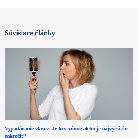
Súvisiace články
Vypadávanie vlasov: Je to sezónne alebo je najvyšší čas
zakročiť?