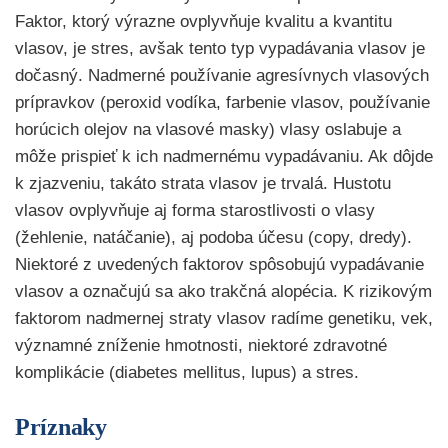
Faktor, ktorý výrazne ovplyvňuje kvalitu a kvantitu
vlasov, je stres, avšak tento typ vypadávania vlasov je
dočasný. Nadmerné používanie agresívnych vlasových
prípravkov (peroxid vodíka, farbenie vlasov, používanie
horúcich olejov na vlasové masky) vlasy oslabuje a
môže prispieť k ich nadmernému vypadávaniu. Ak dôjde
k zjazveniu, takáto strata vlasov je trvalá. Hustotu
vlasov ovplyvňuje aj forma starostlivosti o vlasy
(žehlenie, natáčanie), aj podoba účesu (copy, dredy).
Niektoré z uvedených faktorov spôsobujú vypadávanie
vlasov a označujú sa ako trakčná alopécia. K rizikovým
faktorom nadmernej straty vlasov radíme genetiku, vek,
významné zníženie hmotnosti, niektoré zdravotné
komplikácie (diabetes mellitus, lupus) a stres.
Príznaky