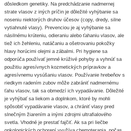
dôsledkom genetiky. Na predchádzanie nadmernej
strate vlasov z iných príčin je dôležité vyhýbanie sa
noseniu niektorých druhov účesov (copy, dredy, silne
vytiahnuté vlasy). Prevenciou je aj vyhýbanie sa
násilnému krúteniu, odieraniu alebo ťahaniu vlasov, ale
tiež ich žehleniu, natáčaniu a ošetrovaniu pokožky
hlavy horúcimi olejmi a zábalmi. Pri hygiene sa
odporúča používať jemné krúživé pohyby a vyhnúť sa
použitiu agresívnych kozmetických prípravkov a
agresívnemu vysúšaniu vlasov. Používanie hrebeňov s
riedkym radením zubov môže zabrániť nadmernému
ťahu vlasov, tak sa obmedzí ich vypadávanie. Dôležité
je vyhýbať sa liekom a doplnkom, ktoré by mohli
spôsobiť vypadávanie vlasov, a chrániť vlasy pred
slnečným žiarením a inými zdrojmi ultrafialového
svetla. Vhodné je prestať fajčiť. Ak sa pri liečbe
onkologických ochorení využíva chemoterapia, počas