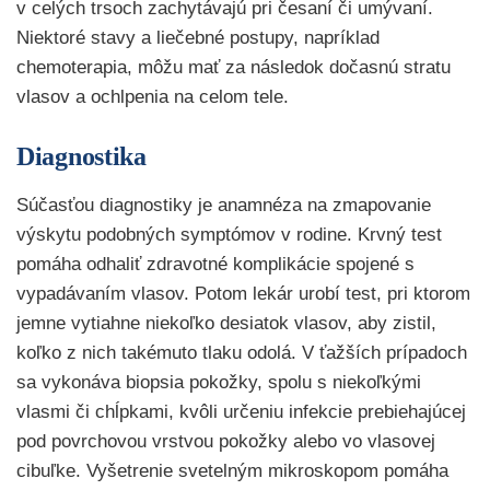
v celých trsoch zachytávajú pri česaní či umývaní.
Niektoré stavy a liečebné postupy, napríklad
chemoterapia, môžu mať za následok dočasnú stratu
vlasov a ochlpenia na celom tele.
Diagnostika
Súčasťou diagnostiky je anamnéza na zmapovanie
výskytu podobných symptómov v rodine. Krvný test
pomáha odhaliť zdravotné komplikácie spojené s
vypadávaním vlasov. Potom lekár urobí test, pri ktorom
jemne vytiahne niekoľko desiatok vlasov, aby zistil,
koľko z nich takémuto tlaku odolá. V ťažších prípadoch
sa vykonáva biopsia pokožky, spolu s niekoľkými
vlasmi či chĺpkami, kvôli určeniu infekcie prebiehajúcej
pod povrchovou vrstvou pokožky alebo vo vlasovej
cibuľke. Vyšetrenie svetelným mikroskopom pomáha