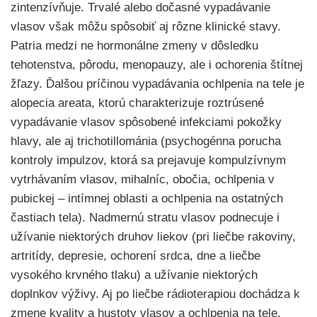
zintenzívňuje. Trvalé alebo dočasné vypadávanie
vlasov však môžu spôsobiť aj rôzne klinické stavy.
Patria medzi ne hormonálne zmeny v dôsledku
tehotenstva, pôrodu, menopauzy, ale i ochorenia štítnej
žľazy. Ďalšou príčinou vypadávania ochlpenia na tele je
alopecia areata, ktorú charakterizuje roztrúsené
vypadávanie vlasov spôsobené infekciami pokožky
hlavy, ale aj trichotillománia (psychogénna porucha
kontroly impulzov, ktorá sa prejavuje kompulzívnym
vytrhávaním vlasov, mihalníc, obočia, ochlpenia v
pubickej – intímnej oblasti a ochlpenia na ostatných
častiach tela). Nadmernú stratu vlasov podnecuje i
užívanie niektorých druhov liekov (pri liečbe rakoviny,
artritídy, depresie, ochorení srdca, dne a liečbe
vysokého krvného tlaku) a užívanie niektorých
doplnkov výživy. Aj po liečbe rádioterapiou dochádza k
zmene kvality a hustoty vlasov a ochlpenia na tele.