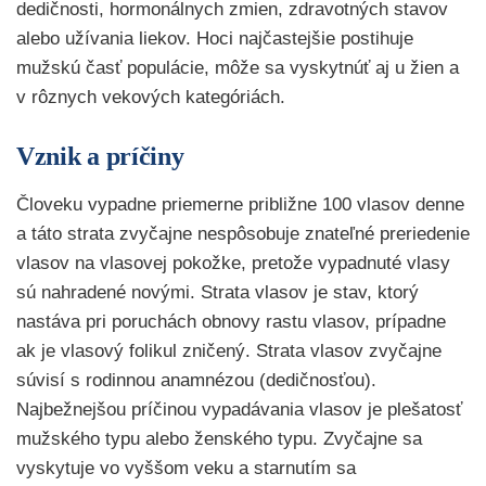
dedičnosti, hormonálnych zmien, zdravotných stavov
alebo užívania liekov. Hoci najčastejšie postihuje
mužskú časť populácie, môže sa vyskytnúť aj u žien a
v rôznych vekových kategóriách.
Vznik a príčiny
Človeku vypadne priemerne približne 100 vlasov denne
a táto strata zvyčajne nespôsobuje znateľné preriedenie
vlasov na vlasovej pokožke, pretože vypadnuté vlasy
sú nahradené novými. Strata vlasov je stav, ktorý
nastáva pri poruchách obnovy rastu vlasov, prípadne
ak je vlasový folikul zničený. Strata vlasov zvyčajne
súvisí s rodinnou anamnézou (dedičnosťou).
Najbežnejšou príčinou vypadávania vlasov je plešatosť
mužského typu alebo ženského typu. Zvyčajne sa
vyskytuje vo vyššom veku a starnutím sa