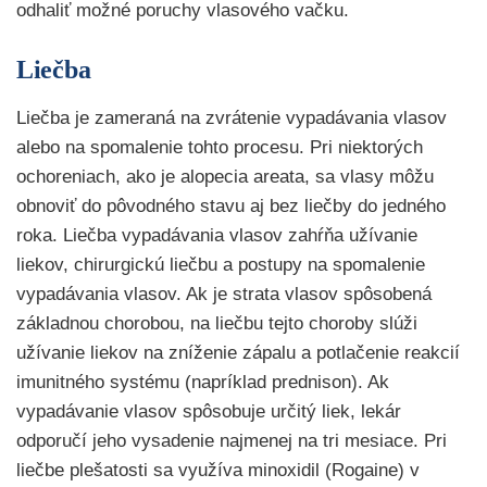
odhaliť možné poruchy vlasového vačku.
Liečba
Liečba je zameraná na zvrátenie vypadávania vlasov
alebo na spomalenie tohto procesu. Pri niektorých
ochoreniach, ako je alopecia areata, sa vlasy môžu
obnoviť do pôvodného stavu aj bez liečby do jedného
roka. Liečba vypadávania vlasov zahŕňa užívanie
liekov, chirurgickú liečbu a postupy na spomalenie
vypadávania vlasov. Ak je strata vlasov spôsobená
základnou chorobou, na liečbu tejto choroby slúži
užívanie liekov na zníženie zápalu a potlačenie reakcií
imunitného systému (napríklad prednison). Ak
vypadávanie vlasov spôsobuje určitý liek, lekár
odporučí jeho vysadenie najmenej na tri mesiace. Pri
liečbe plešatosti sa využíva minoxidil (Rogaine) v