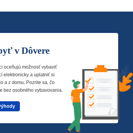
byť v Dôvere
ci oceňujú možnosť vybaviť
í elektronicky a uplatniť si
lo a z domu. Pozrite sa, čo
te bez osobného vybavovania.
výhody