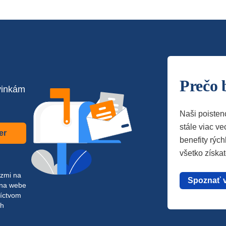
Prečo 
vinkám
Naši poisten
stále viac vec
er
benefity rých
všetko získa
azmi na
Spoznať 
 na webe
níctvom
ch