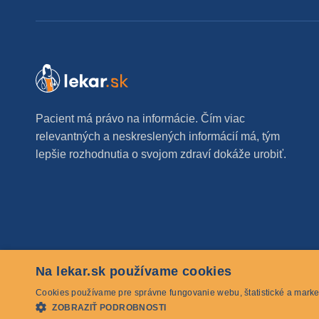
Pacient má právo na informácie. Čím viac
relevantných a neskreslených informácií má, tým
lepšie rozhodnutia o svojom zdraví dokáže urobiť.
Na lekar.sk používame cookies
© 2026 lekar.sk Všetky práva vyhradené
Cookies používame pre správne fungovanie webu, štatistické a marke
ZOBRAZIŤ PODROBNOSTI