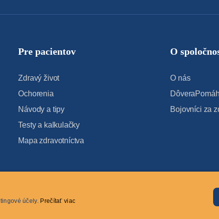
Pre pacientov
O spoločnos
Zdravý život
O nás
Ochorenia
DôveraPomáha
Návody a tipy
Bojovníci za z
Testy a kalkulačky
Mapa zdravotníctva
tingové účely.
Prečítať viac