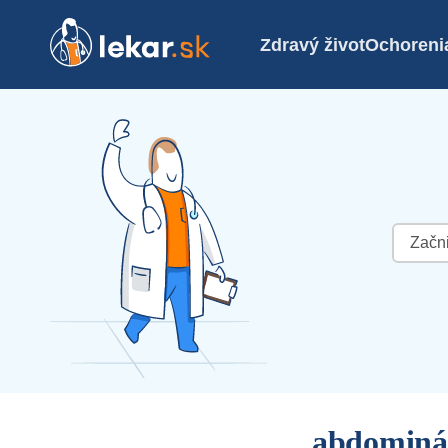
Zdravý život
Ochoreni
Hľadať:
abdominál