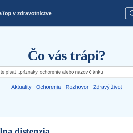
a
Top v zdravotníctve
Čo vás trápi?
Aktuality
Ochorenia
Rozhovor
Zdravý život
na distenzia