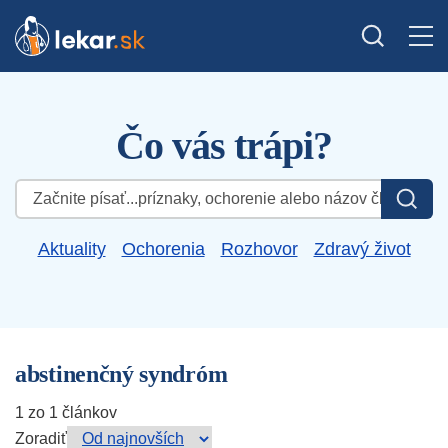
Čo vás trápi?
Hľadať:
Aktuality
Ochorenia
Rozhovor
Zdravý život
abstinenčný syndróm
1 zo 1 článkov
Zoradiť