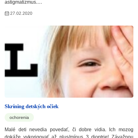
astigmatizmus.…
27.02.2020
Skríning detských očiek
ochorenia
Malé deti nevedia povedať, či dobre vidia. Ich mozog
dokáže vykorigovať až plus/mínus 3 dioptrie! Závažnou