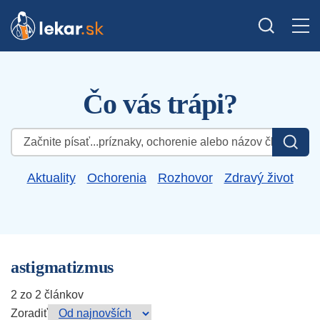
Čo vás trápi?
Hľadať:
Aktuality
Ochorenia
Rozhovor
Zdravý život
astigmatizmus
2 zo 2 článkov
Zoradiť