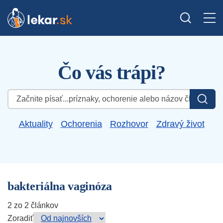
Čo vás trápi?
Hľadať:
Aktuality
Ochorenia
Rozhovor
Zdravý život
bakteriálna vaginóza
2 zo 2 článkov
Zoradiť