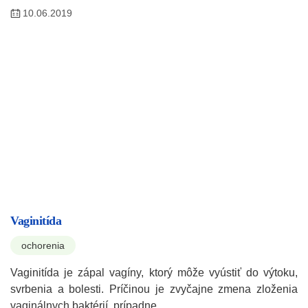
10.06.2019
Vaginitída
ochorenia
Vaginitída je zápal vagíny, ktorý môže vyústiť do výtoku,
svrbenia a bolesti. Príčinou je zvyčajne zmena zloženia
vaginálnych baktérií, prípadne…