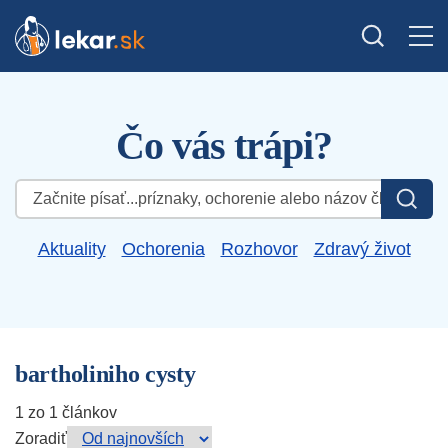
Čo vás trápi?
Hľadať:
Aktuality
Ochorenia
Rozhovor
Zdravý život
bartholiniho cysty
1 zo 1 článkov
Zoradiť