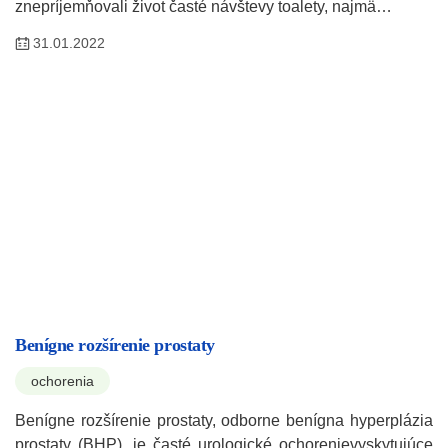
znepríjemňovali život časté návštevy toalety, najmä…
31.01.2022
Benígne rozšírenie prostaty
ochorenia
Benígne rozšírenie prostaty, odborne benígna hyperplázia
prostaty (BHP), je časté urologické ochorenievyskytujúce