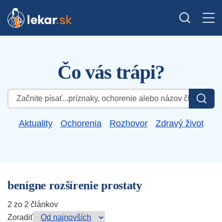
Čo vás trápi?
Hľadať:
Aktuality
Ochorenia
Rozhovor
Zdravý život
benígne rozšírenie prostaty
2 zo 2 článkov
Zoradiť