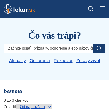
Čo vás trápi?
Hľadať:
Aktuality
Ochorenia
Rozhovor
Zdravý život
besnota
3 zo 3 článkov
Zoradiť