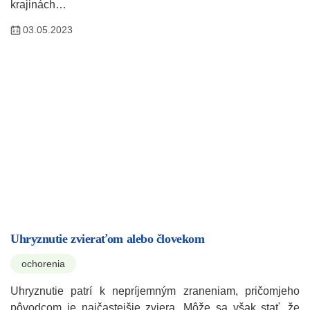
krajinách…
03.05.2023
Uhryznutie zvieraťom alebo človekom
ochorenia
Uhryznutie patrí k nepríjemným zraneniam, pričomjeho
pôvodcom je najčastejšie zviera. Môže sa však stať, že