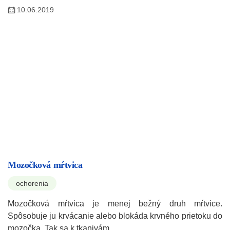
10.06.2019
Mozočková mŕtvica
ochorenia
Mozočková mŕtvica je menej bežný druh mŕtvice.
Spôsobuje ju krvácanie alebo blokáda krvného prietoku do
mozočka. Tak sa k tkanivám…