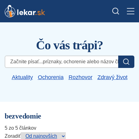
Čo vás trápi?
Hľadať:
Aktuality
Ochorenia
Rozhovor
Zdravý život
bezvedomie
5 zo 5 článkov
Zoradiť