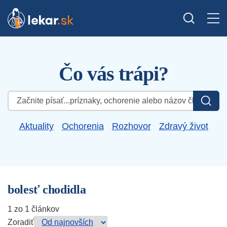
Čo vás trápi?
Hľadať:
Aktuality
Ochorenia
Rozhovor
Zdravý život
bolesť chodidla
1 zo 1 článkov
Zoradiť