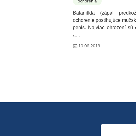
ochorenia
Balanitída (zápal predko
ochorenie postihujúce mužsk
penis. Najviac ohrození sú 
a…
10.06.2019