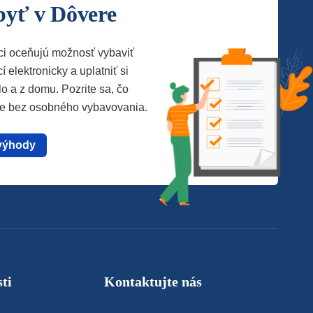
byť v Dôvere
ci oceňujú možnosť vybaviť
í elektronicky a uplatniť si
lo a z domu. Pozrite sa, čo
te bez osobného vybavovania.
výhody
ti
Kontaktujte nás