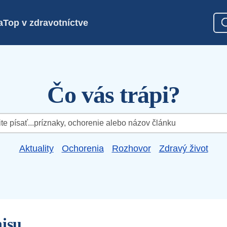
a
Top v zdravotníctve
Čo vás trápi?
Aktuality
Ochorenia
Rozhovor
Zdravý život
nisu