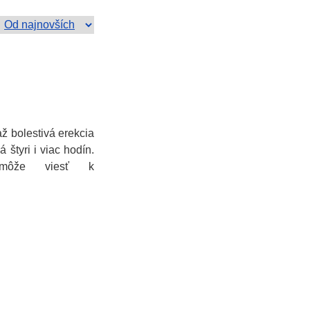
ž bolestivá erekcia
 štyri i viac hodín.
s môže viesť k