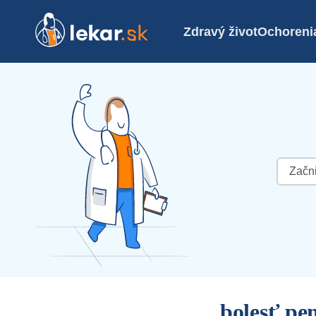
Zdravý život
Ochoreni
Hľadať:
bolesť pe