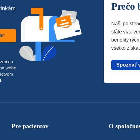
Prečo 
vinkám
Naši poisten
stále viac vec
er
benefity rých
všetko získa
azmi na
Spoznať 
 na webe
níctvom
ch
Pre pacientov
O spoločnos