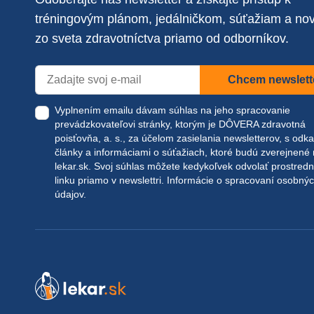
tréningovým plánom, jedálničkom, súťažiam a no
zo sveta zdravotníctva priamo od odborníkov.
Chcem newslett
Vyplnením emailu dávam súhlas na jeho spracovanie
prevádzkovateľovi stránky, ktorým je DÔVERA zdravotná
poisťovňa, a. s., za účelom zasielania newsletterov, s odk
články a informáciami o súťažiach, ktoré budú zverejnené
lekar.sk
. Svoj súhlas môžete kedykoľvek odvolať prostred
linku priamo v newslettri.
Informácie o spracovaní osobný
údajov.