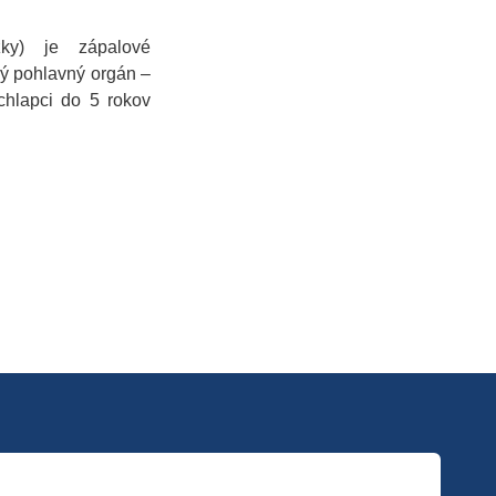
žky) je zápalové
ý pohlavný orgán –
chlapci do 5 rokov