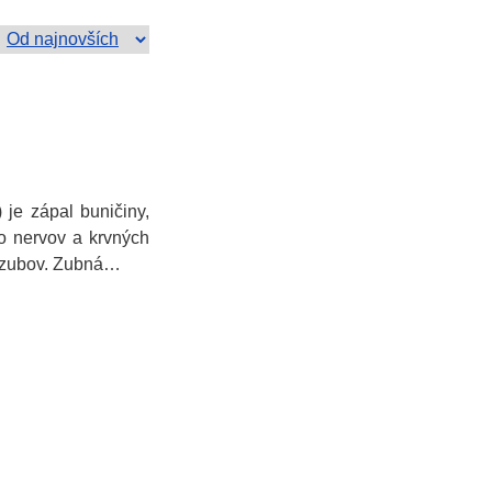
 je zápal buničiny,
o nervov a krvných
u zubov. Zubná…