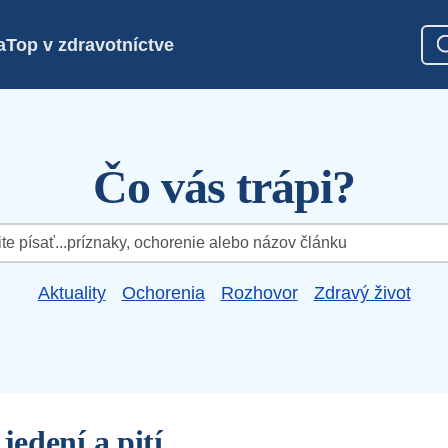
a
Top v zdravotníctve
Čo vás trápi?
Aktuality
Ochorenia
Rozhovor
Zdravý život
 jedení a pití