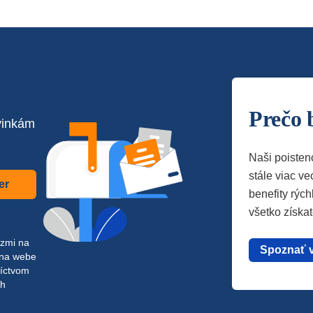
Prečo 
vinkám
Naši poisten
stále viac vec
er
benefity rých
všetko získa
azmi na
Spoznať 
 na webe
níctvom
ch