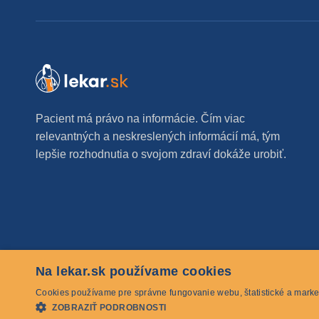
Pacient má právo na informácie. Čím viac
relevantných a neskreslených informácií má, tým
lepšie rozhodnutia o svojom zdraví dokáže urobiť.
Na lekar.sk používame cookies
© 2026 lekar.sk Všetky práva vyhradené
Cookies používame pre správne fungovanie webu, štatistické a marke
ZOBRAZIŤ PODROBNOSTI