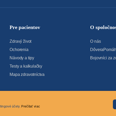
Pre pacientov
O spoločnos
Zdravý život
O nás
Ochorenia
DôveraPomáha
Návody a tipy
Bojovníci za z
Testy a kalkulačky
Mapa zdravotníctva
tingové účely.
Prečítať viac