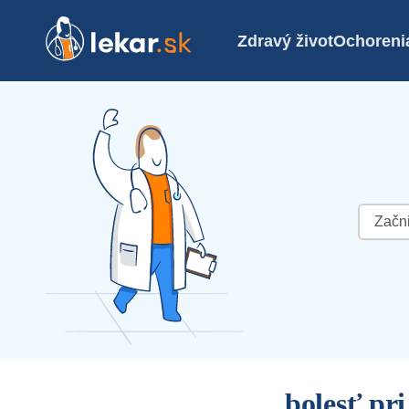
Zdravý život
Ochoreni
Hľadať:
bolesť pri