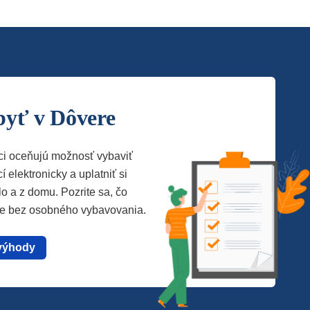
byť v Dôvere
ci oceňujú možnosť vybaviť
í elektronicky a uplatniť si
lo a z domu. Pozrite sa, čo
te bez osobného vybavovania.
výhody