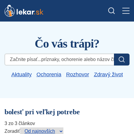
Čo vás trápi?
Hľadať:
Aktuality
Ochorenia
Rozhovor
Zdravý život
bolesť pri veľkej potrebe
3 zo 3 článkov
Zoradiť