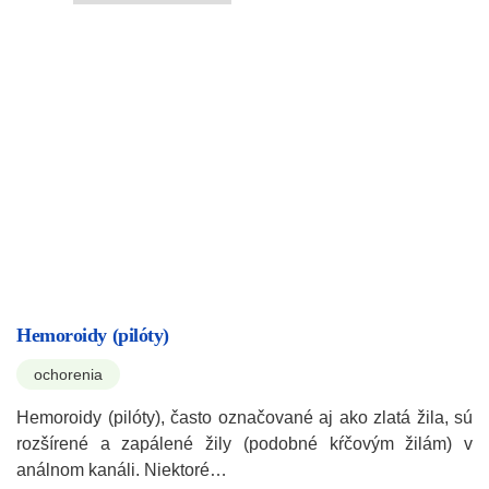
Hemoroidy (pilóty)
ochorenia
Hemoroidy (pilóty), často označované aj ako zlatá žila, sú
rozšírené a zapálené žily (podobné kŕčovým žilám) v
análnom kanáli. Niektoré…