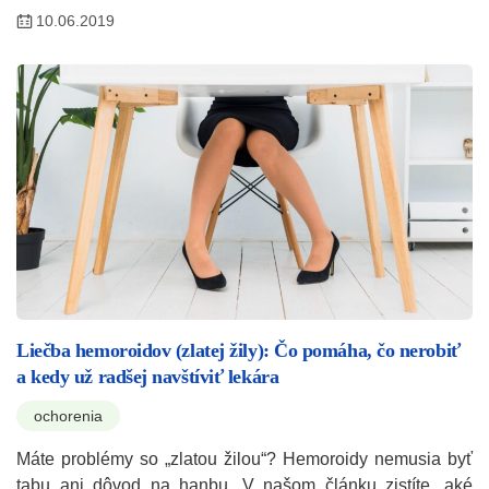
10.06.2019
Liečba hemoroidov (zlatej žily): Čo pomáha, čo nerobiť
a kedy už radšej navštíviť lekára
ochorenia
Máte problémy so „zlatou žilou“? Hemoroidy nemusia byť
tabu ani dôvod na hanbu. V našom článku zistíte, aké